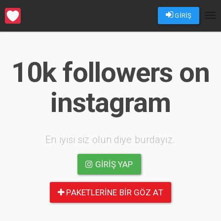
GİRİŞ
Tog
nav
10k followers on
instagram
En iyisi siz olun diye burdayız.
GIRIŞ YAP
PAKETLERINE BIR GÖZ AT