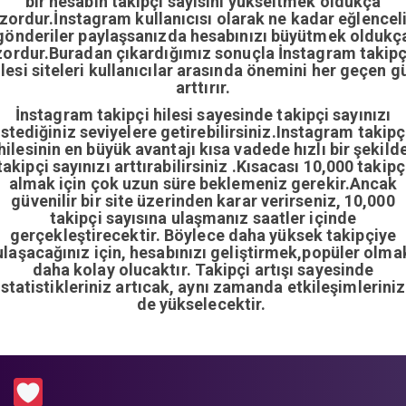
bir hesabın takipçi sayısını yükseltmek oldukça
zordur.İnstagram kullanıcısı olarak ne kadar eğlencel
gönderiler paylaşsanızda hesabınızı büyütmek oldukç
zordur.Buradan çıkardığımız sonuçla İnstagram takipç
ilesi siteleri kullanıcılar arasında önemini her geçen g
arttırır.
İnstagram takipçi hilesi sayesinde takipçi sayınızı
istediğiniz seviyelere getirebilirsiniz.Instagram takipç
hilesinin en büyük avantajı kısa vadede hızlı bir şekild
takipçi sayınızı arttırabilirsiniz .Kısacası 10,000 takipç
almak için çok uzun süre beklemeniz gerekir.Ancak
güvenilir bir site üzerinden karar verirseniz, 10,000
takipçi sayısına ulaşmanız saatler içinde
gerçekleştirecektir. Böylece daha yüksek takipçiye
ulaşacağınız için, hesabınızı geliştirmek,popüler olma
daha kolay olucaktır. Takipçi artışı sayesinde
istatistikleriniz artıcak, aynı zamanda etkileşimleriniz
de yükselecektir.