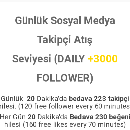
Günlük Sosyal Medya
Takipçi Atış
Seviyesi (DAILY
+3000
FOLLOWER)
Günlük
20
Dakika'da
bedava 223 takipçi
hilesi. (120 free follower every 60 minutes
Her Gün
20
Dakika'da
Bedava 230 beğen
hilesi (160 free likes every 70 minutes)