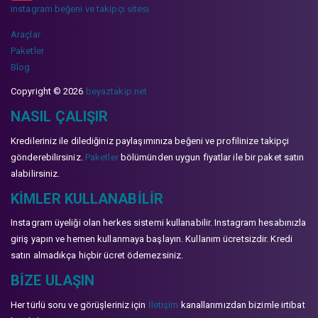
instagram beğeni ve takipçi sitesi
Araçlar
Paketler
Blog
Copyright © 2026
beyaztakip.net
NASIL ÇALIŞIR
Kredileriniz ile dilediğiniz paylaşımınıza beğeni ve profilinize takipçi
gönderebilirsiniz.
Paketler
bölümünden uygun fiyatlar ile bir paket satın
alabilirsiniz.
KIMLER KULLANABILIR
Instagram üyeliği olan herkes sistemi kullanabilir. Instagram hesabınızla
giriş yapın ve hemen kullanmaya başlayın. Kullanım ücretsizdir. Kredi
satın almadıkça hiçbir ücret ödemezsiniz.
BIZE ULAŞIN
Her türlü soru ve görüşleriniz için
İletişim
kanallarımızdan bizimle irtibat