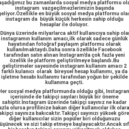
aşadığımız bu zamanlarda sosyal medya platformu ol
instagram vazgeçilmezlerimizin başında
geliyor.Özellikle en büyük sosyal medya platformu ola
instagram da büyük küçük herkesin sahip olduğu
hesaplar ile doluyor.
Dünya üzerinde milyarlarca aktif kullanıcıya sahip ola
instagramın kullanım amacı,ilk olarak sadece günlük
hayatından fotoğraf paylaşım platformu olarak
kullanılmaktaydı.Daha sonra özellikle Facebook
tarafından satın alınan İnstagram'da çok fazla yeni
özellik ile platform geliştirilmeye başlandı.Bu
geliştirmeler sayesinde instagram kullanım amacı 2
farklı kulanıcı olarak bireysel hesap kullanımı, ya da
işletme hesabı kullanımı tarafından yoğun bir şekilde
kullanıma geçti.
Her sosyal medya platformunda olduğu gibi, Instagra
içerisinde de takipçi sayıları büyük bir öneme
sahiptir.İnstagram üzerinde takipçi sayınız ne kadar
azla olursa profilinize bakan diğer kullanıcılar ilk olar
akipçi sayınıza bakıcaktır.Takipçi sayınızı yüksek gör
diğer kullanıcılar sizin popüler biri olduğunuzu
üşünecek ve sizi takip etmeye başlayacaktır.Ancak sıf