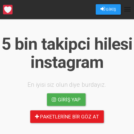
GİRİŞ
Tog
nav
5 bin takipci hilesi
instagram
En iyisi siz olun diye burdayız.
GIRIŞ YAP
PAKETLERINE BIR GÖZ AT