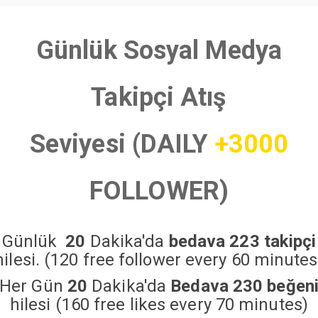
Günlük Sosyal Medya
Takipçi Atış
Seviyesi (DAILY
+3000
FOLLOWER)
Günlük
20
Dakika'da
bedava 223 takipçi
hilesi. (120 free follower every 60 minutes
Her Gün
20
Dakika'da
Bedava 230 beğen
hilesi (160 free likes every 70 minutes)