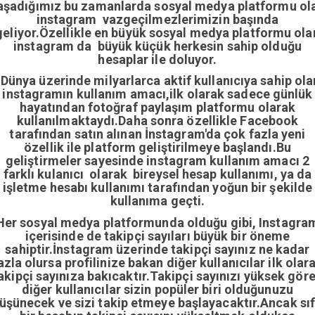
aşadığımız bu zamanlarda sosyal medya platformu ol
instagram vazgeçilmezlerimizin başında
geliyor.Özellikle en büyük sosyal medya platformu ola
instagram da büyük küçük herkesin sahip olduğu
hesaplar ile doluyor.
Dünya üzerinde milyarlarca aktif kullanıcıya sahip ola
instagramın kullanım amacı,ilk olarak sadece günlük
hayatından fotoğraf paylaşım platformu olarak
kullanılmaktaydı.Daha sonra özellikle Facebook
tarafından satın alınan İnstagram'da çok fazla yeni
özellik ile platform geliştirilmeye başlandı.Bu
geliştirmeler sayesinde instagram kullanım amacı 2
farklı kulanıcı olarak bireysel hesap kullanımı, ya da
işletme hesabı kullanımı tarafından yoğun bir şekilde
kullanıma geçti.
Her sosyal medya platformunda olduğu gibi, Instagra
içerisinde de takipçi sayıları büyük bir öneme
sahiptir.İnstagram üzerinde takipçi sayınız ne kadar
azla olursa profilinize bakan diğer kullanıcılar ilk olar
akipçi sayınıza bakıcaktır.Takipçi sayınızı yüksek gör
diğer kullanıcılar sizin popüler biri olduğunuzu
üşünecek ve sizi takip etmeye başlayacaktır.Ancak sıf