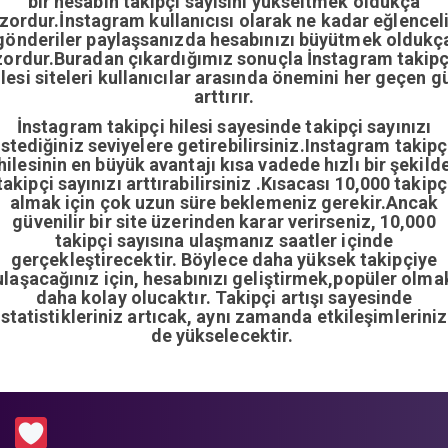
bir hesabın takipçi sayısını yükseltmek oldukça
zordur.İnstagram kullanıcısı olarak ne kadar eğlencel
gönderiler paylaşsanızda hesabınızı büyütmek oldukç
zordur.Buradan çıkardığımız sonuçla İnstagram takipç
ilesi siteleri kullanıcılar arasında önemini her geçen g
arttırır.
İnstagram takipçi hilesi sayesinde takipçi sayınızı
istediğiniz seviyelere getirebilirsiniz.Instagram takipç
hilesinin en büyük avantajı kısa vadede hızlı bir şekild
takipçi sayınızı arttırabilirsiniz .Kısacası 10,000 takipç
almak için çok uzun süre beklemeniz gerekir.Ancak
güvenilir bir site üzerinden karar verirseniz, 10,000
takipçi sayısına ulaşmanız saatler içinde
gerçekleştirecektir. Böylece daha yüksek takipçiye
ulaşacağınız için, hesabınızı geliştirmek,popüler olma
daha kolay olucaktır. Takipçi artışı sayesinde
istatistikleriniz artıcak, aynı zamanda etkileşimleriniz
de yükselecektir.