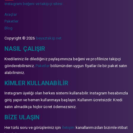
instagram beğeni ve takipçi sitesi
Araçlar
Paketler
Blog
Copyright © 2026
beyaztakip.net
NASIL ÇALIŞIR
Kredileriniz ile dilediğiniz paylaşımınıza beğeni ve profilinize takipçi
gönderebilirsiniz.
Paketler
bölümünden uygun fiyatlar ile bir paket satın
alabilirsiniz.
KIMLER KULLANABILIR
Instagram üyeliği olan herkes sistemi kullanabilir. Instagram hesabınızla
giriş yapın ve hemen kullanmaya başlayın. Kullanım ücretsizdir. Kredi
satın almadıkça hiçbir ücret ödemezsiniz.
BIZE ULAŞIN
Her türlü soru ve görüşleriniz için
İletişim
kanallarımızdan bizimle irtibat