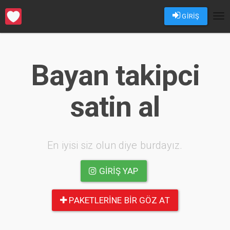
GİRİŞ
Tog
nav
Bayan takipci
satin al
En iyisi siz olun diye burdayız.
GIRIŞ YAP
PAKETLERINE BIR GÖZ AT