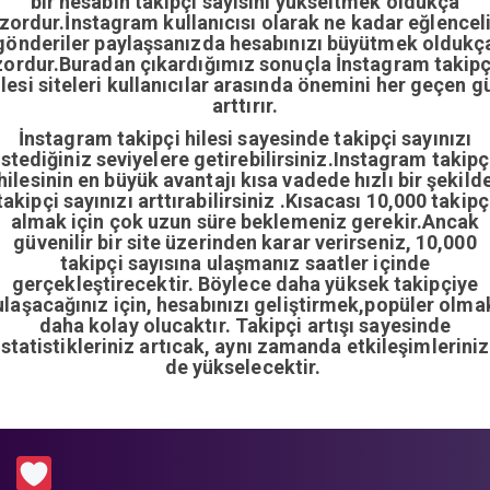
bir hesabın takipçi sayısını yükseltmek oldukça
zordur.İnstagram kullanıcısı olarak ne kadar eğlencel
gönderiler paylaşsanızda hesabınızı büyütmek oldukç
zordur.Buradan çıkardığımız sonuçla İnstagram takipç
ilesi siteleri kullanıcılar arasında önemini her geçen g
arttırır.
İnstagram takipçi hilesi sayesinde takipçi sayınızı
istediğiniz seviyelere getirebilirsiniz.Instagram takipç
hilesinin en büyük avantajı kısa vadede hızlı bir şekild
takipçi sayınızı arttırabilirsiniz .Kısacası 10,000 takipç
almak için çok uzun süre beklemeniz gerekir.Ancak
güvenilir bir site üzerinden karar verirseniz, 10,000
takipçi sayısına ulaşmanız saatler içinde
gerçekleştirecektir. Böylece daha yüksek takipçiye
ulaşacağınız için, hesabınızı geliştirmek,popüler olma
daha kolay olucaktır. Takipçi artışı sayesinde
istatistikleriniz artıcak, aynı zamanda etkileşimleriniz
de yükselecektir.