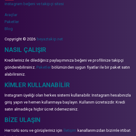
instagram beğeni ve takipçi sitesi
Araçlar
Paketler
Blog
Copyright © 2026
beyaztakip.net
NASIL ÇALIŞIR
Kredileriniz ile dilediğiniz paylaşımınıza beğeni ve profilinize takipçi
gönderebilirsiniz.
Paketler
bölümünden uygun fiyatlar ile bir paket satın
alabilirsiniz.
KIMLER KULLANABILIR
Instagram üyeliği olan herkes sistemi kullanabilir. Instagram hesabınızla
giriş yapın ve hemen kullanmaya başlayın. Kullanım ücretsizdir. Kredi
satın almadıkça hiçbir ücret ödemezsiniz.
BIZE ULAŞIN
Her türlü soru ve görüşleriniz için
İletişim
kanallarımızdan bizimle irtibat