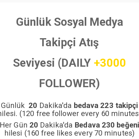
Günlük Sosyal Medya
Takipçi Atış
Seviyesi (DAILY
+3000
FOLLOWER)
Günlük
20
Dakika'da
bedava 223 takipçi
hilesi. (120 free follower every 60 minutes
Her Gün
20
Dakika'da
Bedava 230 beğen
hilesi (160 free likes every 70 minutes)