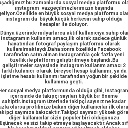
aşadığımız bu zamanlarda sosyal medya platformu ol
instagram vazgeçilmezlerimizin başında
geliyor.Özellikle en büyük sosyal medya platformu ola
instagram da büyük küçük herkesin sahip olduğu
hesaplar ile doluyor.
Dünya üzerinde milyarlarca aktif kullanıcıya sahip ola
instagramın kullanım amacı,ilk olarak sadece günlük
hayatından fotoğraf paylaşım platformu olarak
kullanılmaktaydı.Daha sonra özellikle Facebook
tarafından satın alınan İnstagram'da çok fazla yeni
özellik ile platform geliştirilmeye başlandı.Bu
geliştirmeler sayesinde instagram kullanım amacı 2
farklı kulanıcı olarak bireysel hesap kullanımı, ya da
işletme hesabı kullanımı tarafından yoğun bir şekilde
kullanıma geçti.
Her sosyal medya platformunda olduğu gibi, Instagra
içerisinde de takipçi sayıları büyük bir öneme
sahiptir.İnstagram üzerinde takipçi sayınız ne kadar
azla olursa profilinize bakan diğer kullanıcılar ilk olar
akipçi sayınıza bakıcaktır.Takipçi sayınızı yüksek gör
diğer kullanıcılar sizin popüler biri olduğunuzu
üşünecek ve sizi takip etmeye başlayacaktır.Ancak sıf