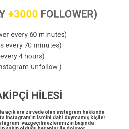
LY
+3000
FOLLOWER)
ower every 60 minutes)
kes every 70 minutes)
every 4 hours)
instagram unfollow )
İPÇİ HİLESİ
da açık ara zirvede olan instagram hakkında
tta instagram’ın ismini dahi duymamış kişiler
nstagram vazgeçilmezlerimizin başında
n sahip olduğu hesaplar ile doluyor.