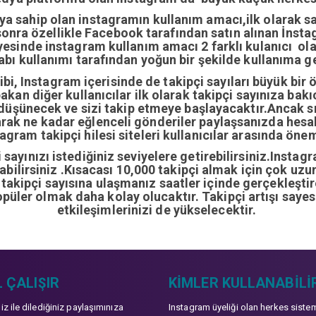
ıya sahip olan instagramın kullanım amacı,ilk olarak 
nra özellikle Facebook tarafından satın alınan İnstag
yesinde instagram kullanım amacı 2 farklı kulanıcı ol
abı kullanımı tarafından yoğun bir şekilde kullanıma ge
i, Instagram içerisinde de takipçi sayıları büyük bir 
bakan diğer kullanıcılar ilk olarak takipçi sayınıza bak
 düşünecek ve sizi takip etmeye başlayacaktır.Ancak sı
arak ne kadar eğlenceli gönderiler paylaşsanızda hes
gram takipçi hilesi siteleri kullanıcılar arasında önem
sayınızı istediğiniz seviyelere getirebilirsiniz.Instag
ırabilirsiniz .Kısacası 10,000 takipçi almak için çok u
0 takipçi sayısına ulaşmanız saatler içinde gerçekleşti
opüler olmak daha kolay olucaktır. Takipçi artışı sayes
etkileşimlerinizi de yükselecektir.
 ÇALIŞIR
KIMLER KULLANABILI
niz ile dilediğiniz paylaşımınıza
Instagram üyeliği olan herkes siste