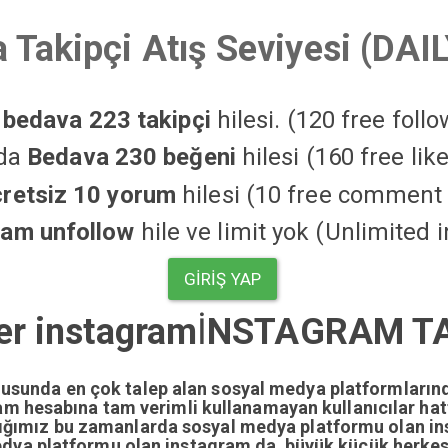
 Takipçi Atış Seviyesi (DAI
a
bedava 223 takipçi
hilesi. (120 free foll
'da
Bedava 230 beğeni
hilesi (160 free li
cretsiz 10 yorum
hilesi (10 free comment 
ram unfollow
hile ve limit yok (Unlimited 
GIRIŞ YAP
er instagram
İ
NSTAGRAM TAK
nusunda en çok talep alan sosyal medya platformların
gram hesabına tam verimli kullanamayan kullanıcılar ha
dığımız bu zamanlarda sosyal medya platformu olan i
edya platformu olan instagram da büyük küçük herkesi