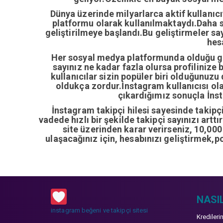
Dünya üzerinde milyarlarca aktif kullanıc
platformu olarak kullanılmaktaydı.Daha so
geliştirilmeye başlandı.Bu geliştirmeler sa
hes
Her sosyal medya platformunda olduğu gib
sayınız ne kadar fazla olursa profilinize 
kullanıcılar sizin popüler biri olduğunuzu
oldukça zordur.İnstagram kullanıcısı ol
çıkardığımız sonuçla İnsta
İnstagram takipçi hilesi sayesinde takipçi 
vadede hızlı bir şekilde takipçi sayınızı artt
site üzerinden karar verirseniz, 10,00
ulaşacağınız için, hesabınızı geliştirmek,p
NASIL
instagram beğeni ve takipçi sitesi
Kredileri