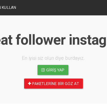
 KULLAN
at follower insta
En iyisi siz olun diye burdayız.
GIRIŞ YAP
PAKETLERINE BIR GÖZ AT