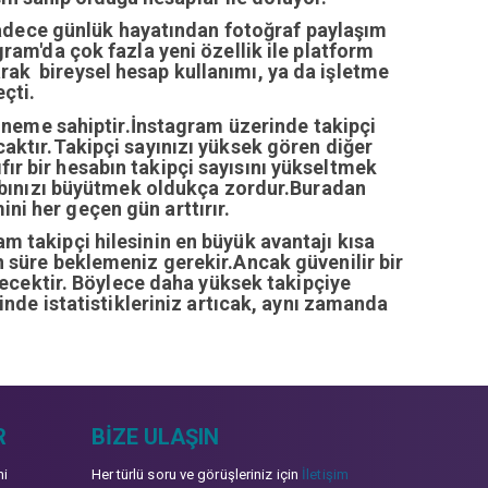
sadece günlük hayatından fotoğraf paylaşım
ram'da çok fazla yeni özellik ile platform
arak bireysel hesap kullanımı, ya da işletme
çti.
öneme sahiptir.İnstagram üzerinde takipçi
ıcaktır.Takipçi sayınızı yüksek gören diğer
fır bir hesabın takipçi sayısını yükseltmek
abınızı büyütmek oldukça zordur.Buradan
ini her geçen gün arttırır.
ram takipçi hilesinin en büyük avantajı kısa
zun süre beklemeniz gerekir.Ancak güvenilir bir
recektir. Böylece daha yüksek takipçiye
inde istatistikleriniz artıcak, aynı zamanda
R
BIZE ULAŞIN
mi
Her türlü soru ve görüşleriniz için
İletişim