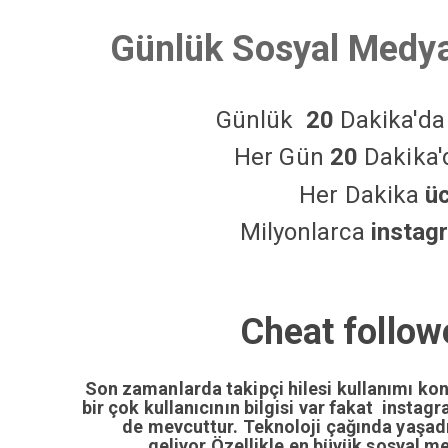
Günlük Sosyal Medya
Günlük
20
Dakika'd
Her Gün
20
Dakika
Her Dakika
ü
Milyonlarca
instag
Cheat follow
Son zamanlarda takipçi hilesi kullanımı ko
bir çok kullanıcının bilgisi var fakat insta
de mevcuttur. Teknoloji çağında yaşa
geliyor.Özellikle en büyük sosyal m