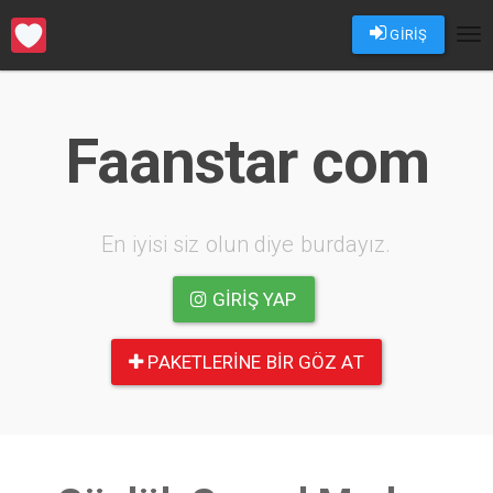
GİRİŞ
Tog
nav
Faanstar com
En iyisi siz olun diye burdayız.
GIRIŞ YAP
PAKETLERINE BIR GÖZ AT