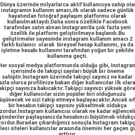
Dünya üzerinde milyarlarca aktif kullanıcıya sahip ola
instagramın kullanım amacı,ilk olarak sadece günlük
hayatından fotoğraf paylaşım platformu olarak
kullanılmaktaydı.Daha sonra özellikle Facebook
tarafından satın alınan İnstagram'da çok fazla yeni
özellik ile platform geliştirilmeye başlandı.Bu
geliştirmeler sayesinde instagram kullanım amacı 2
farklı kulanıcı olarak bireysel hesap kullanımı, ya da
işletme hesabı kullanımı tarafından yoğun bir şekilde
kullanıma geçti.
Her sosyal medya platformunda olduğu gibi, Instagra
içerisinde de takipçi sayıları büyük bir öneme
sahiptir.İnstagram üzerinde takipçi sayınız ne kadar
azla olursa profilinize bakan diğer kullanıcılar ilk olar
akipçi sayınıza bakıcaktır.Takipçi sayınızı yüksek gör
diğer kullanıcılar sizin popüler biri olduğunuzu
üşünecek ve sizi takip etmeye başlayacaktır.Ancak sıf
bir hesabın takipçi sayısını yükseltmek oldukça
zordur.İnstagram kullanıcısı olarak ne kadar eğlencel
gönderiler paylaşsanızda hesabınızı büyütmek oldukç
zordur.Buradan çıkardığımız sonuçla İnstagram takipç
ilesi siteleri kullanıcılar arasında önemini her geçen g
arttırır.