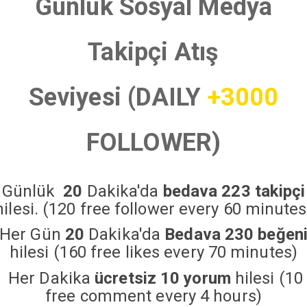
Günlük Sosyal Medya
Takipçi Atış
Seviyesi (DAILY
+3000
FOLLOWER)
Günlük
20
Dakika'da
bedava 223 takipçi
hilesi. (120 free follower every 60 minutes
Her Gün
20
Dakika'da
Bedava 230 beğen
hilesi (160 free likes every 70 minutes)
Her Dakika
ücretsiz 10 yorum
hilesi (10
free comment every 4 hours)