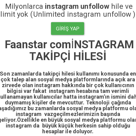
Milyonlarca
instagram unfollow
hile ve
limit yok (Unlimited instagram unfollow )
GIRIŞ YAP
Faanstar com
İ
NSTAGRAM
TAKİPÇİ HİLESİ
Son zamanlarda takipçi hilesi kullanımı konusunda e
çok talep alan sosyal medya platformlarında açık ara
zirvede olan instagram hakkında bir çok kullanıcının
bilgisi var fakat instagram hesabına tam verimli
ullanamayan kullanıcılar hatta instagram’ın ismini da
duymamış kişiler de mevcuttur. Teknoloji çağında
aşadığımız bu zamanlarda sosyal medya platformu ol
instagram vazgeçilmezlerimizin başında
geliyor.Özellikle en büyük sosyal medya platformu ola
instagram da büyük küçük herkesin sahip olduğu
hesaplar ile doluyor.