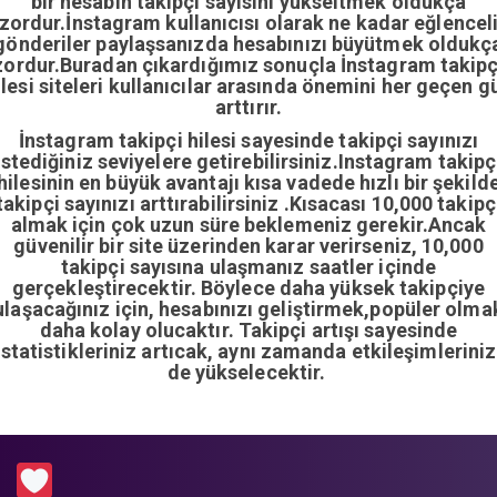
bir hesabın takipçi sayısını yükseltmek oldukça
zordur.İnstagram kullanıcısı olarak ne kadar eğlencel
gönderiler paylaşsanızda hesabınızı büyütmek oldukç
zordur.Buradan çıkardığımız sonuçla İnstagram takipç
ilesi siteleri kullanıcılar arasında önemini her geçen g
arttırır.
İnstagram takipçi hilesi sayesinde takipçi sayınızı
istediğiniz seviyelere getirebilirsiniz.Instagram takipç
hilesinin en büyük avantajı kısa vadede hızlı bir şekild
takipçi sayınızı arttırabilirsiniz .Kısacası 10,000 takipç
almak için çok uzun süre beklemeniz gerekir.Ancak
güvenilir bir site üzerinden karar verirseniz, 10,000
takipçi sayısına ulaşmanız saatler içinde
gerçekleştirecektir. Böylece daha yüksek takipçiye
ulaşacağınız için, hesabınızı geliştirmek,popüler olma
daha kolay olucaktır. Takipçi artışı sayesinde
istatistikleriniz artıcak, aynı zamanda etkileşimleriniz
de yükselecektir.