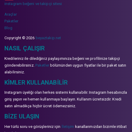
instagram beğeni ve takipçi sitesi
Araçlar
Paketler
Blog
Copyright © 2026
beyaztakip.net
NASIL ÇALIŞIR
Kredileriniz ile dilediğiniz paylaşımınıza beğeni ve profilinize takipçi
gönderebilirsiniz.
Paketler
bölümünden uygun fiyatlar ile bir paket satın
alabilirsiniz.
KIMLER KULLANABILIR
Instagram üyeliği olan herkes sistemi kullanabilir. Instagram hesabınızla
giriş yapın ve hemen kullanmaya başlayın. Kullanım ücretsizdir. Kredi
satın almadıkça hiçbir ücret ödemezsiniz.
BIZE ULAŞIN
Her türlü soru ve görüşleriniz için
İletişim
kanallarımızdan bizimle irtibat