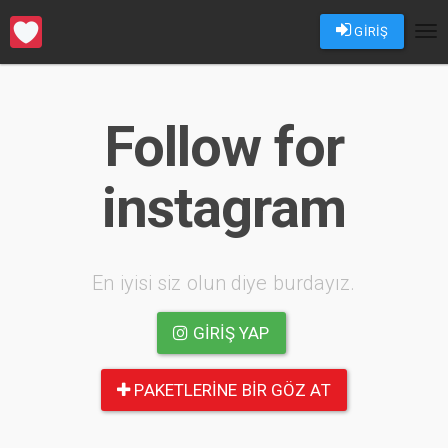
GİRİŞ
Tog
nav
Follow for
instagram
En iyisi siz olun diye burdayız.
GIRIŞ YAP
PAKETLERINE BIR GÖZ AT