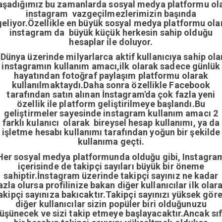
aşadığımız bu zamanlarda sosyal medya platformu ol
instagram vazgeçilmezlerimizin başında
geliyor.Özellikle en büyük sosyal medya platformu ola
instagram da büyük küçük herkesin sahip olduğu
hesaplar ile doluyor.
Dünya üzerinde milyarlarca aktif kullanıcıya sahip ola
instagramın kullanım amacı,ilk olarak sadece günlük
hayatından fotoğraf paylaşım platformu olarak
kullanılmaktaydı.Daha sonra özellikle Facebook
tarafından satın alınan İnstagram'da çok fazla yeni
özellik ile platform geliştirilmeye başlandı.Bu
geliştirmeler sayesinde instagram kullanım amacı 2
farklı kulanıcı olarak bireysel hesap kullanımı, ya da
işletme hesabı kullanımı tarafından yoğun bir şekilde
kullanıma geçti.
Her sosyal medya platformunda olduğu gibi, Instagra
içerisinde de takipçi sayıları büyük bir öneme
sahiptir.İnstagram üzerinde takipçi sayınız ne kadar
azla olursa profilinize bakan diğer kullanıcılar ilk olar
akipçi sayınıza bakıcaktır.Takipçi sayınızı yüksek gör
diğer kullanıcılar sizin popüler biri olduğunuzu
üşünecek ve sizi takip etmeye başlayacaktır.Ancak sıf