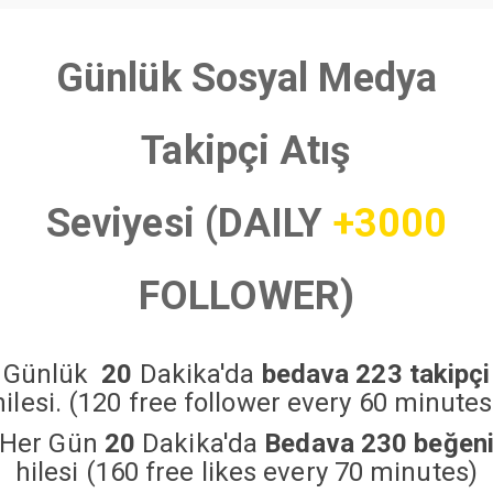
Günlük Sosyal Medya
Takipçi Atış
Seviyesi (DAILY
+3000
FOLLOWER)
Günlük
20
Dakika'da
bedava 223 takipçi
hilesi. (120 free follower every 60 minutes
Her Gün
20
Dakika'da
Bedava 230 beğen
hilesi (160 free likes every 70 minutes)