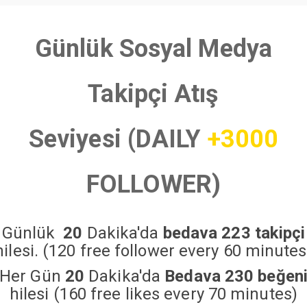
Günlük Sosyal Medya
Takipçi Atış
Seviyesi (DAILY
+3000
FOLLOWER)
Günlük
20
Dakika'da
bedava 223 takipçi
hilesi. (120 free follower every 60 minutes
Her Gün
20
Dakika'da
Bedava 230 beğen
hilesi (160 free likes every 70 minutes)