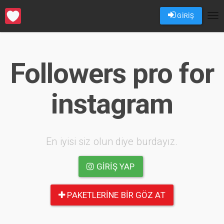
GİRİŞ
Tog
nav
Followers pro for
instagram
En iyisi siz olun diye burdayız.
GIRIŞ YAP
PAKETLERINE BIR GÖZ AT