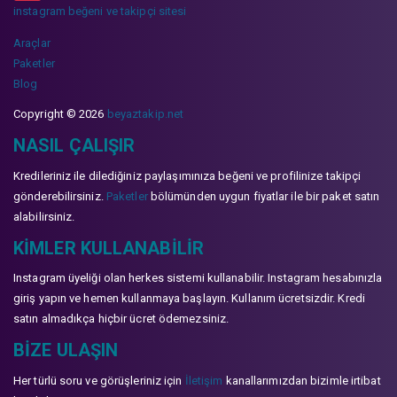
instagram beğeni ve takipçi sitesi
Araçlar
Paketler
Blog
Copyright © 2026
beyaztakip.net
NASIL ÇALIŞIR
Kredileriniz ile dilediğiniz paylaşımınıza beğeni ve profilinize takipçi
gönderebilirsiniz.
Paketler
bölümünden uygun fiyatlar ile bir paket satın
alabilirsiniz.
KIMLER KULLANABILIR
Instagram üyeliği olan herkes sistemi kullanabilir. Instagram hesabınızla
giriş yapın ve hemen kullanmaya başlayın. Kullanım ücretsizdir. Kredi
satın almadıkça hiçbir ücret ödemezsiniz.
BIZE ULAŞIN
Her türlü soru ve görüşleriniz için
İletişim
kanallarımızdan bizimle irtibat