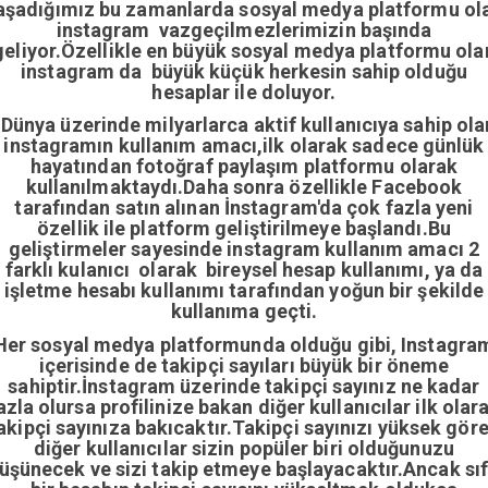
aşadığımız bu zamanlarda sosyal medya platformu ol
instagram vazgeçilmezlerimizin başında
geliyor.Özellikle en büyük sosyal medya platformu ola
instagram da büyük küçük herkesin sahip olduğu
hesaplar ile doluyor.
Dünya üzerinde milyarlarca aktif kullanıcıya sahip ola
instagramın kullanım amacı,ilk olarak sadece günlük
hayatından fotoğraf paylaşım platformu olarak
kullanılmaktaydı.Daha sonra özellikle Facebook
tarafından satın alınan İnstagram'da çok fazla yeni
özellik ile platform geliştirilmeye başlandı.Bu
geliştirmeler sayesinde instagram kullanım amacı 2
farklı kulanıcı olarak bireysel hesap kullanımı, ya da
işletme hesabı kullanımı tarafından yoğun bir şekilde
kullanıma geçti.
Her sosyal medya platformunda olduğu gibi, Instagra
içerisinde de takipçi sayıları büyük bir öneme
sahiptir.İnstagram üzerinde takipçi sayınız ne kadar
azla olursa profilinize bakan diğer kullanıcılar ilk olar
akipçi sayınıza bakıcaktır.Takipçi sayınızı yüksek gör
diğer kullanıcılar sizin popüler biri olduğunuzu
üşünecek ve sizi takip etmeye başlayacaktır.Ancak sıf