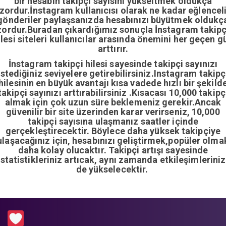
bir hesabın takipçi sayısını yükseltmek oldukça
zordur.İnstagram kullanıcısı olarak ne kadar eğlencel
gönderiler paylaşsanızda hesabınızı büyütmek oldukç
zordur.Buradan çıkardığımız sonuçla İnstagram takipç
ilesi siteleri kullanıcılar arasında önemini her geçen g
arttırır.
İnstagram takipçi hilesi sayesinde takipçi sayınızı
istediğiniz seviyelere getirebilirsiniz.Instagram takipç
hilesinin en büyük avantajı kısa vadede hızlı bir şekild
takipçi sayınızı arttırabilirsiniz .Kısacası 10,000 takipç
almak için çok uzun süre beklemeniz gerekir.Ancak
güvenilir bir site üzerinden karar verirseniz, 10,000
takipçi sayısına ulaşmanız saatler içinde
gerçekleştirecektir. Böylece daha yüksek takipçiye
ulaşacağınız için, hesabınızı geliştirmek,popüler olma
daha kolay olucaktır. Takipçi artışı sayesinde
istatistikleriniz artıcak, aynı zamanda etkileşimleriniz
de yükselecektir.