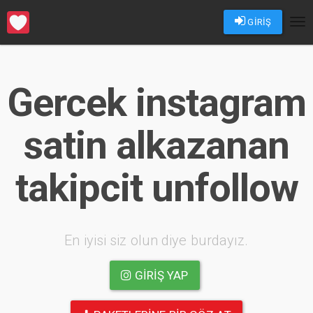
GİRİŞ
Tog
nav
Gercek instagram
satin alkazanan
takipcit unfollow
En iyisi siz olun diye burdayız.
GIRIŞ YAP