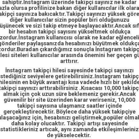
sahiptir.İnstagram üzerinde takipçi sayınız ne kadar
azla olursa profilinize bakan diğer kullanıcılar ilk olar
akipçi sayınıza bakıcaktır.Takipçi sayınızı yüksek gör
diğer kullanıcılar sizin popüler biri olduğunuzu
üşünecek ve sizi takip etmeye başlayacaktır.Ancak sıf
bir hesabın takipçi sayısını yükseltmek oldukça
zordur.İnstagram kullanıcısı olarak ne kadar eğlencel
gönderiler paylaşsanızda hesabınızı büyütmek oldukç
zordur.Buradan çıkardığımız sonuçla İnstagram takipç
ilesi siteleri kullanıcılar arasında önemini her geçen g
arttırır.
İnstagram takipçi hilesi sayesinde takipçi sayınızı
istediğiniz seviyelere getirebilirsiniz.Instagram takipç
hilesinin en büyük avantajı kısa vadede hızlı bir şekild
takipçi sayınızı arttırabilirsiniz .Kısacası 10,000 takipç
almak için çok uzun süre beklemeniz gerekir.Ancak
güvenilir bir site üzerinden karar verirseniz, 10,000
takipçi sayısına ulaşmanız saatler içinde
gerçekleştirecektir. Böylece daha yüksek takipçiye
ulaşacağınız için, hesabınızı geliştirmek,popüler olma
daha kolay olucaktır. Takipçi artışı sayesinde
istatistikleriniz artıcak, aynı zamanda etkileşimleriniz
de yükselecektir.