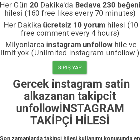
Her Gün
20
Dakika'da
Bedava 230 beğen
hilesi (160 free likes every 70 minutes)
Her Dakika
ücretsiz 10 yorum
hilesi (10
free comment every 4 hours)
Milyonlarca
instagram unfollow
hile ve
limit yok (Unlimited instagram unfollow )
GIRIŞ YAP
Gercek instagram satin
alkazanan takipcit
unfollow
İ
NSTAGRAM
TAKİPÇİ HİLESİ
Son zamanlarda takipçi hilesi kullanımı konusunda e