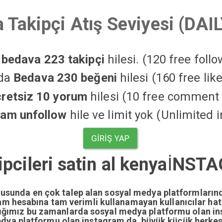
 Takipçi Atış Seviyesi (DAI
a
bedava 223 takipçi
hilesi. (120 free foll
'da
Bedava 230 beğeni
hilesi (160 free li
cretsiz 10 yorum
hilesi (10 free comment 
ram unfollow
hile ve limit yok (Unlimited 
GIRIŞ YAP
pcileri satin al kenya
İ
NSTAG
nusunda en çok talep alan sosyal medya platformların
gram hesabına tam verimli kullanamayan kullanıcılar ha
dığımız bu zamanlarda sosyal medya platformu olan i
edya platformu olan instagram da büyük küçük herkesi