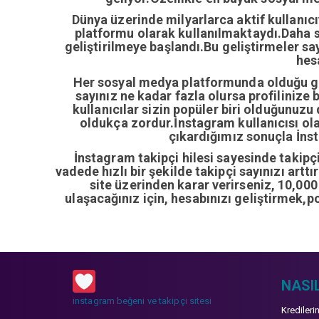
Dünya üzerinde milyarlarca aktif kullanıc
platformu olarak kullanılmaktaydı.Daha so
geliştirilmeye başlandı.Bu geliştirmeler sa
hes
Her sosyal medya platformunda olduğu gib
sayınız ne kadar fazla olursa profilinize 
kullanıcılar sizin popüler biri olduğunuzu
oldukça zordur.İnstagram kullanıcısı ol
çıkardığımız sonuçla İnsta
İnstagram takipçi hilesi sayesinde takipçi 
vadede hızlı bir şekilde takipçi sayınızı artt
site üzerinden karar verirseniz, 10,00
ulaşacağınız için, hesabınızı geliştirmek,p
NASIL
instagram beğeni ve takipçi sitesi
Kredileri