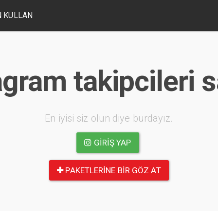
 KULLAN
gram takipcileri s
En iyisi siz olun diye burdayız.
GIRIŞ YAP
PAKETLERINE BIR GÖZ AT