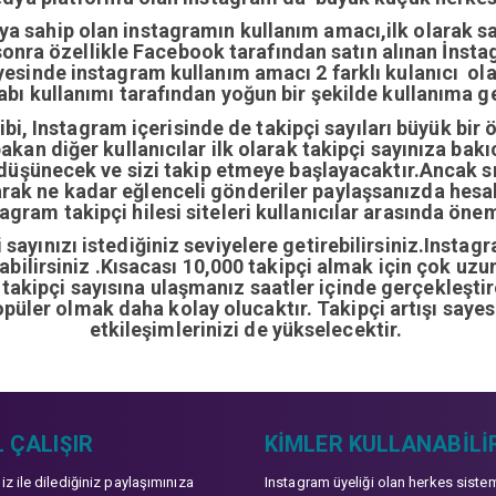
ıya sahip olan instagramın kullanım amacı,ilk olarak 
nra özellikle Facebook tarafından satın alınan İnstag
yesinde instagram kullanım amacı 2 farklı kulanıcı ol
abı kullanımı tarafından yoğun bir şekilde kullanıma ge
i, Instagram içerisinde de takipçi sayıları büyük bir 
bakan diğer kullanıcılar ilk olarak takipçi sayınıza bak
 düşünecek ve sizi takip etmeye başlayacaktır.Ancak sı
arak ne kadar eğlenceli gönderiler paylaşsanızda hes
gram takipçi hilesi siteleri kullanıcılar arasında önem
sayınızı istediğiniz seviyelere getirebilirsiniz.Instag
ırabilirsiniz .Kısacası 10,000 takipçi almak için çok u
0 takipçi sayısına ulaşmanız saatler içinde gerçekleşti
opüler olmak daha kolay olucaktır. Takipçi artışı sayes
etkileşimlerinizi de yükselecektir.
 ÇALIŞIR
KIMLER KULLANABILI
niz ile dilediğiniz paylaşımınıza
Instagram üyeliği olan herkes siste