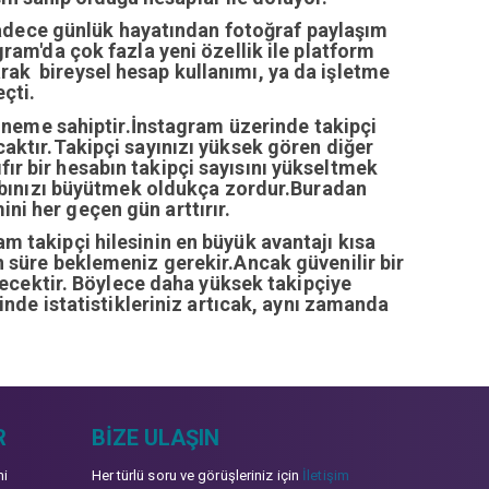
sadece günlük hayatından fotoğraf paylaşım
ram'da çok fazla yeni özellik ile platform
arak bireysel hesap kullanımı, ya da işletme
çti.
öneme sahiptir.İnstagram üzerinde takipçi
ıcaktır.Takipçi sayınızı yüksek gören diğer
fır bir hesabın takipçi sayısını yükseltmek
abınızı büyütmek oldukça zordur.Buradan
ini her geçen gün arttırır.
ram takipçi hilesinin en büyük avantajı kısa
zun süre beklemeniz gerekir.Ancak güvenilir bir
recektir. Böylece daha yüksek takipçiye
inde istatistikleriniz artıcak, aynı zamanda
R
BIZE ULAŞIN
mi
Her türlü soru ve görüşleriniz için
İletişim