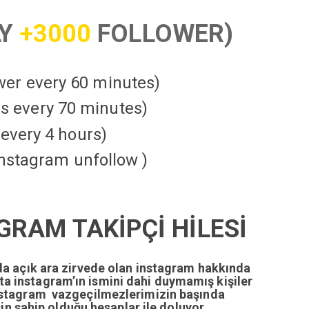
LY
+3000
FOLLOWER)
ower every 60 minutes)
kes every 70 minutes)
every 4 hours)
instagram unfollow )
RAM TAKİPÇİ HİLESİ
da açık ara zirvede olan instagram hakkında
tta instagram’ın ismini dahi duymamış kişiler
nstagram vazgeçilmezlerimizin başında
n sahip olduğu hesaplar ile doluyor.