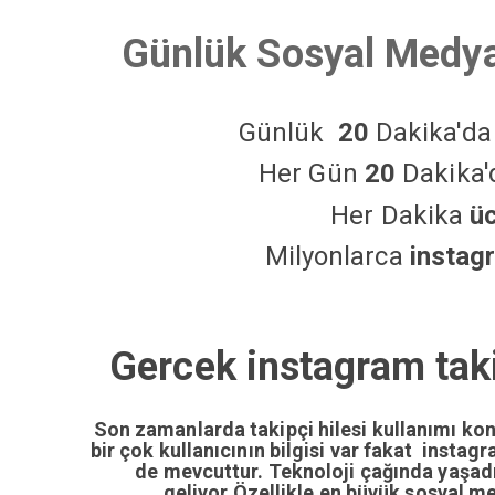
Günlük Sosyal Medya
Günlük
20
Dakika'd
Her Gün
20
Dakika
Her Dakika
ü
Milyonlarca
instag
Gercek instagram taki
Son zamanlarda takipçi hilesi kullanımı ko
bir çok kullanıcının bilgisi var fakat insta
de mevcuttur. Teknoloji çağında yaşa
geliyor.Özellikle en büyük sosyal m