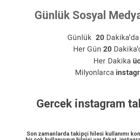
Günlük Sosyal Medya
Günlük
20
Dakika'd
Her Gün
20
Dakika
Her Dakika
ü
Milyonlarca
instag
Gercek instagram taki
Son zamanlarda takipçi hilesi kullanımı ko
bir çok kullanıcının bilgisi var fakat insta