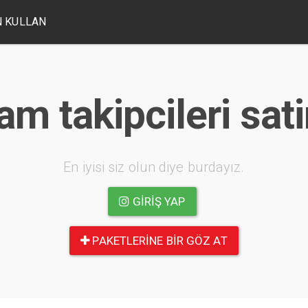
 KULLAN
m takipcileri sati
En iyisi siz olun diye burdayız.
GIRIŞ YAP
PAKETLERINE BIR GÖZ AT