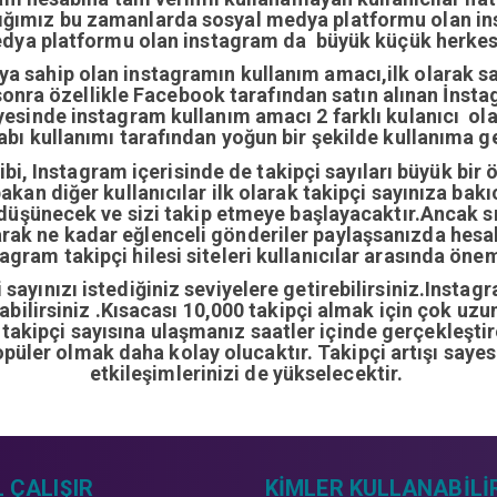
dığımız bu zamanlarda sosyal medya platformu olan i
edya platformu olan instagram da büyük küçük herkesi
ıya sahip olan instagramın kullanım amacı,ilk olarak 
nra özellikle Facebook tarafından satın alınan İnstag
yesinde instagram kullanım amacı 2 farklı kulanıcı ol
abı kullanımı tarafından yoğun bir şekilde kullanıma ge
i, Instagram içerisinde de takipçi sayıları büyük bir 
bakan diğer kullanıcılar ilk olarak takipçi sayınıza bak
 düşünecek ve sizi takip etmeye başlayacaktır.Ancak sı
arak ne kadar eğlenceli gönderiler paylaşsanızda hes
gram takipçi hilesi siteleri kullanıcılar arasında önem
sayınızı istediğiniz seviyelere getirebilirsiniz.Instag
ırabilirsiniz .Kısacası 10,000 takipçi almak için çok u
0 takipçi sayısına ulaşmanız saatler içinde gerçekleşti
opüler olmak daha kolay olucaktır. Takipçi artışı sayes
etkileşimlerinizi de yükselecektir.
 ÇALIŞIR
KIMLER KULLANABILI