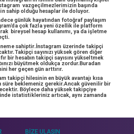
nstagram vazgeçilmezlerimizin başında
n sahip olduğu hesaplar ile doluyor.
sadece günlük hayatından fotoğraf paylaşım
ram'da çok fazla yeni özellik ile platform
arak bireysel hesap kullanımı, ya da işletme
çti.
öneme sahiptir.İnstagram üzerinde takipçi
ıcaktır.Takipçi sayınızı yüksek gören diğer
fır bir hesabın takipçi sayısını yükseltmek
abınızı büyütmek oldukça zordur.Buradan
ini her geçen gün arttırır.
ram takipçi hilesinin en büyük avantajı kısa
zun süre beklemeniz gerekir.Ancak güvenilir bir
recektir. Böylece daha yüksek takipçiye
inde istatistikleriniz artıcak, aynı zamanda
R
BIZE ULAŞIN