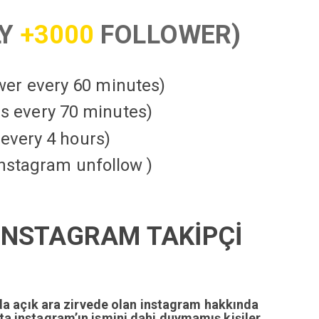
LY
+3000
FOLLOWER)
ower every 60 minutes)
kes every 70 minutes)
every 4 hours)
instagram unfollow )
İ
NSTAGRAM TAKİPÇİ
da açık ara zirvede olan instagram hakkında
tta instagram’ın ismini dahi duymamış kişiler