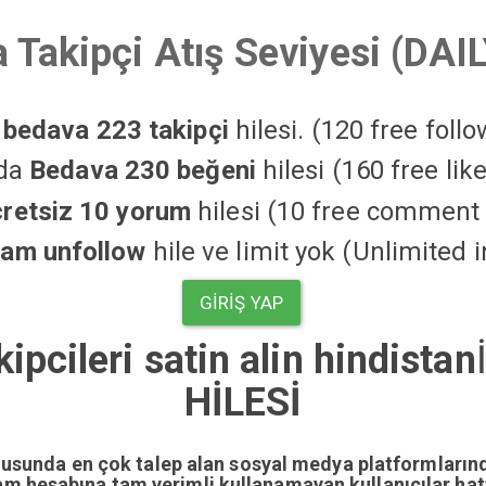
 Takipçi Atış Seviyesi (DAI
a
bedava 223 takipçi
hilesi. (120 free foll
'da
Bedava 230 beğeni
hilesi (160 free li
cretsiz 10 yorum
hilesi (10 free comment 
ram unfollow
hile ve limit yok (Unlimited 
GIRIŞ YAP
pcileri satin alin hindistan
HİLESİ
nusunda en çok talep alan sosyal medya platformların
gram hesabına tam verimli kullanamayan kullanıcılar ha