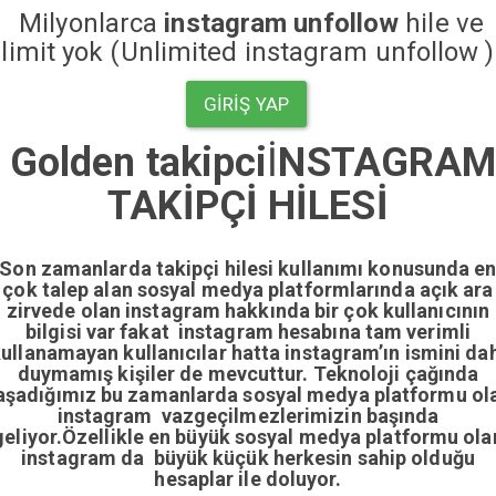
Milyonlarca
instagram unfollow
hile ve
limit yok (Unlimited instagram unfollow )
GIRIŞ YAP
Golden takipci
İ
NSTAGRA
TAKİPÇİ HİLESİ
Son zamanlarda takipçi hilesi kullanımı konusunda e
çok talep alan sosyal medya platformlarında açık ara
zirvede olan instagram hakkında bir çok kullanıcının
bilgisi var fakat instagram hesabına tam verimli
ullanamayan kullanıcılar hatta instagram’ın ismini da
duymamış kişiler de mevcuttur. Teknoloji çağında
aşadığımız bu zamanlarda sosyal medya platformu ol
instagram vazgeçilmezlerimizin başında
geliyor.Özellikle en büyük sosyal medya platformu ola
instagram da büyük küçük herkesin sahip olduğu
hesaplar ile doluyor.