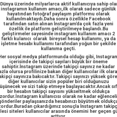
Dünya üzerinde milyarlarca aktif kullanıcıya sahip ola
instagramın kullanım amacı,ilk olarak sadece günlük
hayatından fotoğraf paylaşım platformu olarak
kullanılmaktaydı.Daha sonra özellikle Facebook
tarafından satın alınan İnstagram'da çok fazla yeni
özellik ile platform geliştirilmeye başlandı.Bu
geliştirmeler sayesinde instagram kullanım amacı 2
farklı kulanıcı olarak bireysel hesap kullanımı, ya da
işletme hesabı kullanımı tarafından yoğun bir şekilde
kullanıma geçti.
Her sosyal medya platformunda olduğu gibi, Instagra
içerisinde de takipçi sayıları büyük bir öneme
sahiptir.İnstagram üzerinde takipçi sayınız ne kadar
azla olursa profilinize bakan diğer kullanıcılar ilk olar
akipçi sayınıza bakıcaktır.Takipçi sayınızı yüksek gör
diğer kullanıcılar sizin popüler biri olduğunuzu
üşünecek ve sizi takip etmeye başlayacaktır.Ancak sıf
bir hesabın takipçi sayısını yükseltmek oldukça
zordur.İnstagram kullanıcısı olarak ne kadar eğlencel
gönderiler paylaşsanızda hesabınızı büyütmek oldukç
zordur.Buradan çıkardığımız sonuçla İnstagram takipç
ilesi siteleri kullanıcılar arasında önemini her geçen g
arttırır.