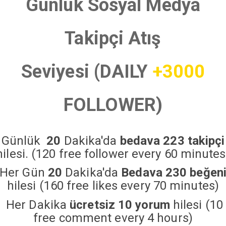
Günlük Sosyal Medya
Takipçi Atış
Seviyesi (DAILY
+3000
FOLLOWER)
Günlük
20
Dakika'da
bedava 223 takipçi
hilesi. (120 free follower every 60 minutes
Her Gün
20
Dakika'da
Bedava 230 beğen
hilesi (160 free likes every 70 minutes)
Her Dakika
ücretsiz 10 yorum
hilesi (10
free comment every 4 hours)