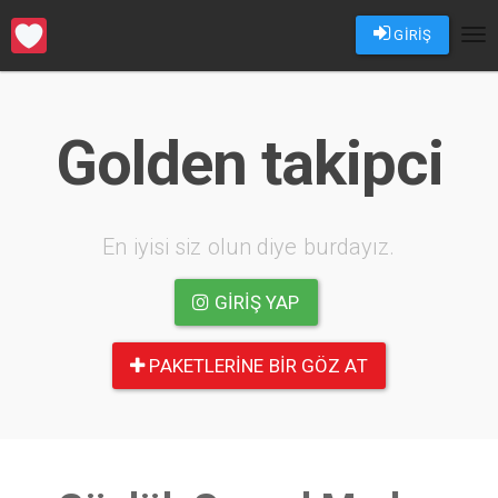
GİRİŞ
Tog
nav
Golden takipci
En iyisi siz olun diye burdayız.
GIRIŞ YAP
PAKETLERINE BIR GÖZ AT