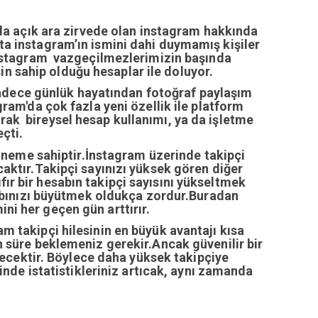
da açık ara zirvede olan instagram hakkında
tta instagram’ın ismini dahi duymamış kişiler
nstagram vazgeçilmezlerimizin başında
n sahip olduğu hesaplar ile doluyor.
sadece günlük hayatından fotoğraf paylaşım
ram'da çok fazla yeni özellik ile platform
arak bireysel hesap kullanımı, ya da işletme
çti.
öneme sahiptir.İnstagram üzerinde takipçi
ıcaktır.Takipçi sayınızı yüksek gören diğer
fır bir hesabın takipçi sayısını yükseltmek
abınızı büyütmek oldukça zordur.Buradan
ini her geçen gün arttırır.
ram takipçi hilesinin en büyük avantajı kısa
zun süre beklemeniz gerekir.Ancak güvenilir bir
recektir. Böylece daha yüksek takipçiye
inde istatistikleriniz artıcak, aynı zamanda