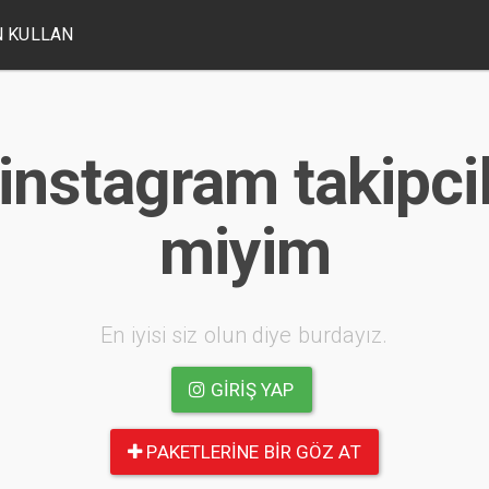
 KULLAN
instagram takipcile
miyim
En iyisi siz olun diye burdayız.
GIRIŞ YAP
PAKETLERINE BIR GÖZ AT