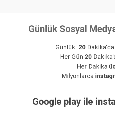
Günlük Sosyal Medya
Günlük
20
Dakika'd
Her Gün
20
Dakika
Her Dakika
ü
Milyonlarca
instag
Google play ile inst