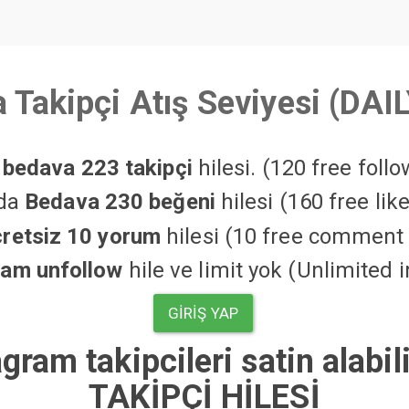
 Takipçi Atış Seviyesi (DAI
a
bedava 223 takipçi
hilesi. (120 free foll
'da
Bedava 230 beğeni
hilesi (160 free li
cretsiz 10 yorum
hilesi (10 free comment 
ram unfollow
hile ve limit yok (Unlimited 
GIRIŞ YAP
agram takipcileri satin alabi
TAKİPÇİ HİLESİ