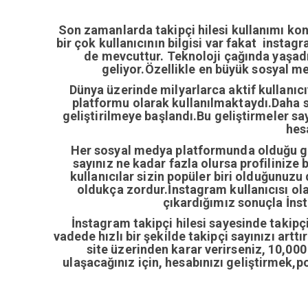
Son zamanlarda takipçi hilesi kullanımı ko
bir çok kullanıcının bilgisi var fakat insta
de mevcuttur. Teknoloji çağında yaşa
geliyor.Özellikle en büyük sosyal m
Dünya üzerinde milyarlarca aktif kullanıc
platformu olarak kullanılmaktaydı.Daha so
geliştirilmeye başlandı.Bu geliştirmeler sa
hes
Her sosyal medya platformunda olduğu gib
sayınız ne kadar fazla olursa profilinize 
kullanıcılar sizin popüler biri olduğunuzu
oldukça zordur.İnstagram kullanıcısı ol
çıkardığımız sonuçla İnsta
İnstagram takipçi hilesi sayesinde takipçi 
vadede hızlı bir şekilde takipçi sayınızı artt
site üzerinden karar verirseniz, 10,00
ulaşacağınız için, hesabınızı geliştirmek,p