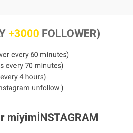
LY
+3000
FOLLOWER)
ower every 60 minutes)
kes every 70 minutes)
every 4 hours)
instagram unfollow )
lir miyim
İ
NSTAGRAM