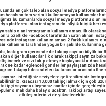
nusunda en çok talep alan sosyal medya platformların
gram hesabına tam verimli kullanamayan kullanıcılar ha
dığımız bu zamanlarda sosyal medya platformu olan i
edya platformu olan instagram da büyük küçük herkesi
ıya sahip olan instagramın kullanım amacı,ilk olarak 
nra özellikle Facebook tarafından satın alınan İnstag
yesinde instagram kullanım amacı 2 farklı kulanıcı ol
abı kullanımı tarafından yoğun bir şekilde kullanıma ge
i, Instagram içerisinde de takipçi sayıları büyük bir 
bakan diğer kullanıcılar ilk olarak takipçi sayınıza bak
 düşünecek ve sizi takip etmeye başlayacaktır.Ancak sı
arak ne kadar eğlenceli gönderiler paylaşsanızda hes
gram takipçi hilesi siteleri kullanıcılar arasında önem
sayınızı istediğiniz seviyelere getirebilirsiniz.Instag
ırabilirsiniz .Kısacası 10,000 takipçi almak için çok u
0 takipçi sayısına ulaşmanız saatler içinde gerçekleşti
opüler olmak daha kolay olucaktır. Takipçi artışı sayes
etkileşimlerinizi de yükselecektir.