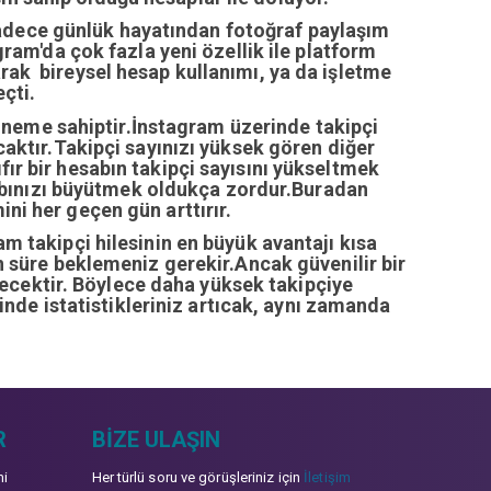
sadece günlük hayatından fotoğraf paylaşım
ram'da çok fazla yeni özellik ile platform
arak bireysel hesap kullanımı, ya da işletme
çti.
öneme sahiptir.İnstagram üzerinde takipçi
ıcaktır.Takipçi sayınızı yüksek gören diğer
fır bir hesabın takipçi sayısını yükseltmek
abınızı büyütmek oldukça zordur.Buradan
ini her geçen gün arttırır.
ram takipçi hilesinin en büyük avantajı kısa
zun süre beklemeniz gerekir.Ancak güvenilir bir
recektir. Böylece daha yüksek takipçiye
inde istatistikleriniz artıcak, aynı zamanda
R
BIZE ULAŞIN
mi
Her türlü soru ve görüşleriniz için
İletişim