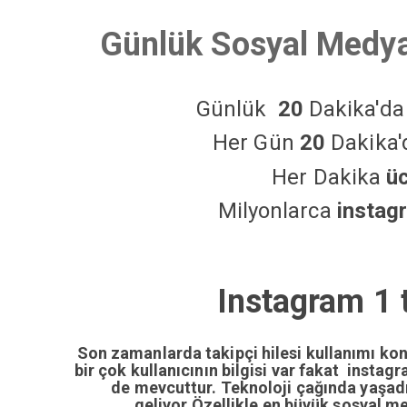
Günlük Sosyal Medya
Günlük
20
Dakika'd
Her Gün
20
Dakika
Her Dakika
ü
Milyonlarca
instag
Instagram 1 t
Son zamanlarda takipçi hilesi kullanımı ko
bir çok kullanıcının bilgisi var fakat insta
de mevcuttur. Teknoloji çağında yaşa
geliyor.Özellikle en büyük sosyal m