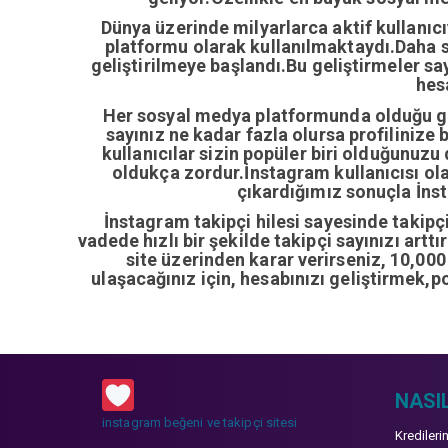
Dünya üzerinde milyarlarca aktif kullanıc
platformu olarak kullanılmaktaydı.Daha so
geliştirilmeye başlandı.Bu geliştirmeler sa
hes
Her sosyal medya platformunda olduğu gib
sayınız ne kadar fazla olursa profilinize 
kullanıcılar sizin popüler biri olduğunuzu
oldukça zordur.İnstagram kullanıcısı ol
çıkardığımız sonuçla İnsta
İnstagram takipçi hilesi sayesinde takipçi 
vadede hızlı bir şekilde takipçi sayınızı artt
site üzerinden karar verirseniz, 10,00
ulaşacağınız için, hesabınızı geliştirmek,p
NASIL
instagram beğeni ve takipçi sitesi
Kredileri