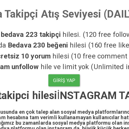
 Takipçi Atış Seviyesi (DAI
a
bedava 223 takipçi
hilesi. (120 free foll
'da
Bedava 230 beğeni
hilesi (160 free li
cretsiz 10 yorum
hilesi (10 free comment 
ram unfollow
hile ve limit yok (Unlimited 
GIRIŞ YAP
akipci hilesi
İ
NSTAGRAM TAK
nusunda en çok talep alan sosyal medya platformların
gram hesabına tam verimli kullanamayan kullanıcılar ha
dığımız bu zamanlarda sosyal medya platformu olan i
edya platformu olan instagram da büyük küçük herkesi