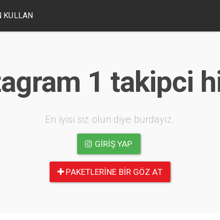
 KULLAN
tagram 1 takipci hi
En iyisi siz olun diye burdayız.
GIRIŞ YAP
PAKETLERINE BIR GÖZ AT