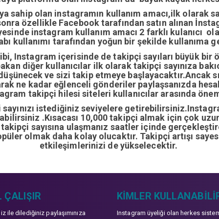
ıya sahip olan instagramın kullanım amacı,ilk olarak 
nra özellikle Facebook tarafından satın alınan İnstag
yesinde instagram kullanım amacı 2 farklı kulanıcı ol
abı kullanımı tarafından yoğun bir şekilde kullanıma ge
i, Instagram içerisinde de takipçi sayıları büyük bir 
bakan diğer kullanıcılar ilk olarak takipçi sayınıza bak
 düşünecek ve sizi takip etmeye başlayacaktır.Ancak sı
arak ne kadar eğlenceli gönderiler paylaşsanızda hes
gram takipçi hilesi siteleri kullanıcılar arasında önem
sayınızı istediğiniz seviyelere getirebilirsiniz.Instag
ırabilirsiniz .Kısacası 10,000 takipçi almak için çok u
0 takipçi sayısına ulaşmanız saatler içinde gerçekleşti
opüler olmak daha kolay olucaktır. Takipçi artışı sayes
etkileşimlerinizi de yükselecektir.
 ÇALIŞIR
KIMLER KULLANABILI
niz ile dilediğiniz paylaşımınıza
Instagram üyeliği olan herkes siste