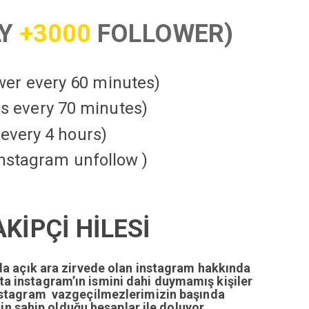
LY
+3000
FOLLOWER)
ower every 60 minutes)
kes every 70 minutes)
every 4 hours)
instagram unfollow )
İPÇİ HİLESİ
da açık ara zirvede olan instagram hakkında
tta instagram’ın ismini dahi duymamış kişiler
nstagram vazgeçilmezlerimizin başında
n sahip olduğu hesaplar ile doluyor.