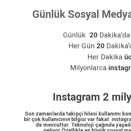
Günlük Sosyal Medya
Günlük
20
Dakika'd
Her Gün
20
Dakika
Her Dakika
ü
Milyonlarca
instag
Instagram 2 mily
Son zamanlarda takipçi hilesi kullanımı ko
bir çok kullanıcının bilgisi var fakat insta
de mevcuttur. Teknoloji çağında yaşa
geliyor.Özellikle en büyük sosyal m