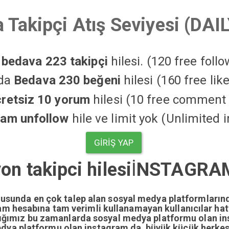
 Takipçi Atış Seviyesi (DAI
a
bedava 223 takipçi
hilesi. (120 free foll
'da
Bedava 230 beğeni
hilesi (160 free li
cretsiz 10 yorum
hilesi (10 free comment 
ram unfollow
hile ve limit yok (Unlimited 
GIRIŞ YAP
on takipci hilesi
İ
NSTAGRAM 
nusunda en çok talep alan sosyal medya platformların
gram hesabına tam verimli kullanamayan kullanıcılar ha
dığımız bu zamanlarda sosyal medya platformu olan i
edya platformu olan instagram da büyük küçük herkesi