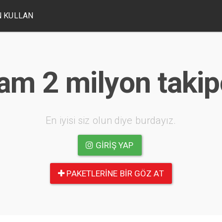
 KULLAN
am 2 milyon takipc
En iyisi siz olun diye burdayız.
GIRIŞ YAP
PAKETLERINE BIR GÖZ AT