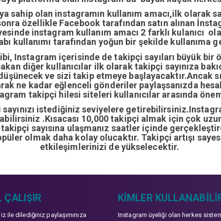
ıya sahip olan instagramın kullanım amacı,ilk olarak 
nra özellikle Facebook tarafından satın alınan İnstag
yesinde instagram kullanım amacı 2 farklı kulanıcı ol
abı kullanımı tarafından yoğun bir şekilde kullanıma ge
i, Instagram içerisinde de takipçi sayıları büyük bir 
bakan diğer kullanıcılar ilk olarak takipçi sayınıza bak
 düşünecek ve sizi takip etmeye başlayacaktır.Ancak sı
arak ne kadar eğlenceli gönderiler paylaşsanızda hes
gram takipçi hilesi siteleri kullanıcılar arasında önem
sayınızı istediğiniz seviyelere getirebilirsiniz.Instag
ırabilirsiniz .Kısacası 10,000 takipçi almak için çok u
0 takipçi sayısına ulaşmanız saatler içinde gerçekleşti
opüler olmak daha kolay olucaktır. Takipçi artışı sayes
etkileşimlerinizi de yükselecektir.
 ÇALIŞIR
KIMLER KULLANABILI
niz ile dilediğiniz paylaşımınıza
Instagram üyeliği olan herkes siste