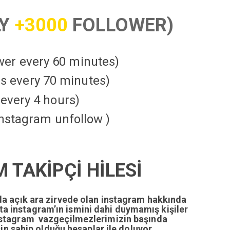
LY
+3000
FOLLOWER)
ower every 60 minutes)
kes every 70 minutes)
every 4 hours)
instagram unfollow )
TAKİPÇİ HİLESİ
da açık ara zirvede olan instagram hakkında
tta instagram’ın ismini dahi duymamış kişiler
nstagram vazgeçilmezlerimizin başında
n sahip olduğu hesaplar ile doluyor.