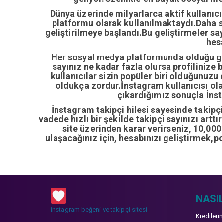
Dünya üzerinde milyarlarca aktif kullanıc
platformu olarak kullanılmaktaydı.Daha so
geliştirilmeye başlandı.Bu geliştirmeler sa
hes
Her sosyal medya platformunda olduğu gib
sayınız ne kadar fazla olursa profilinize 
kullanıcılar sizin popüler biri olduğunuzu
oldukça zordur.İnstagram kullanıcısı ol
çıkardığımız sonuçla İnsta
İnstagram takipçi hilesi sayesinde takipçi 
vadede hızlı bir şekilde takipçi sayınızı artt
site üzerinden karar verirseniz, 10,00
ulaşacağınız için, hesabınızı geliştirmek,p
NASIL
instagram beğeni ve takipçi sitesi
Kredileri