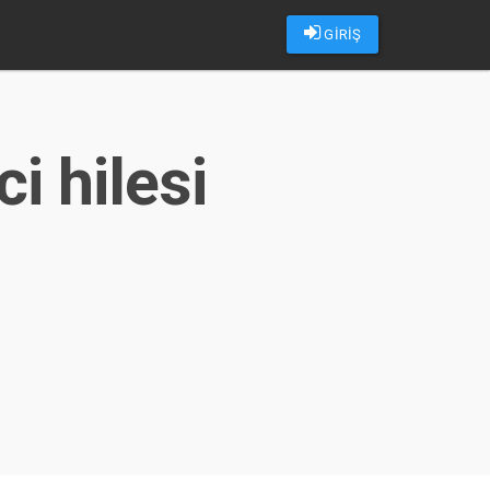
GİRİŞ
i hilesi