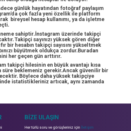
sadece günlük hayatından fotoğraf paylaşım
ram'da çok fazla yeni özellik ile platform
arak bireysel hesap kullanımı, ya da işletme
çti.
öneme sahiptir.İnstagram üzerinde takipçi
ıcaktır.Takipçi sayınızı yüksek gören diğer
fır bir hesabın takipçi sayısını yükseltmek
abınızı büyütmek oldukça zordur.Buradan
ini her geçen gün arttırır.
ram takipçi hilesinin en büyük avantajı kısa
zun süre beklemeniz gerekir.Ancak güvenilir bir
recektir. Böylece daha yüksek takipçiye
inde istatistikleriniz artıcak, aynı zamanda
R
BIZE ULAŞIN
mi
Her türlü soru ve görüşleriniz için
İletişim