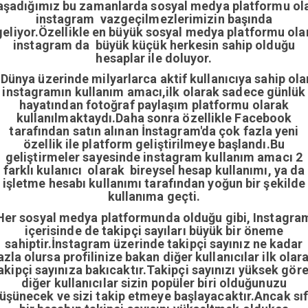
aşadığımız bu zamanlarda sosyal medya platformu ol
instagram vazgeçilmezlerimizin başında
geliyor.Özellikle en büyük sosyal medya platformu ola
instagram da büyük küçük herkesin sahip olduğu
hesaplar ile doluyor.
Dünya üzerinde milyarlarca aktif kullanıcıya sahip ola
instagramın kullanım amacı,ilk olarak sadece günlük
hayatından fotoğraf paylaşım platformu olarak
kullanılmaktaydı.Daha sonra özellikle Facebook
tarafından satın alınan İnstagram'da çok fazla yeni
özellik ile platform geliştirilmeye başlandı.Bu
geliştirmeler sayesinde instagram kullanım amacı 2
farklı kulanıcı olarak bireysel hesap kullanımı, ya da
işletme hesabı kullanımı tarafından yoğun bir şekilde
kullanıma geçti.
Her sosyal medya platformunda olduğu gibi, Instagra
içerisinde de takipçi sayıları büyük bir öneme
sahiptir.İnstagram üzerinde takipçi sayınız ne kadar
azla olursa profilinize bakan diğer kullanıcılar ilk olar
akipçi sayınıza bakıcaktır.Takipçi sayınızı yüksek gör
diğer kullanıcılar sizin popüler biri olduğunuzu
üşünecek ve sizi takip etmeye başlayacaktır.Ancak sıf