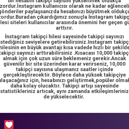
bir hesabın takipçi sayısını yükseltmek oldukça
zordur.İnstagram kullanıcısı olarak ne kadar eğlencel
gönderiler paylaşsanızda hesabınızı büyütmek oldukç
zordur.Buradan çıkardığımız sonuçla İnstagram takipç
ilesi siteleri kullanıcılar arasında önemini her geçen g
arttırır.
İnstagram takipçi hilesi sayesinde takipçi sayınızı
istediğiniz seviyelere getirebilirsiniz.Instagram takipç
hilesinin en büyük avantajı kısa vadede hızlı bir şekild
takipçi sayınızı arttırabilirsiniz .Kısacası 10,000 takipç
almak için çok uzun süre beklemeniz gerekir.Ancak
güvenilir bir site üzerinden karar verirseniz, 10,000
takipçi sayısına ulaşmanız saatler içinde
gerçekleştirecektir. Böylece daha yüksek takipçiye
ulaşacağınız için, hesabınızı geliştirmek,popüler olma
daha kolay olucaktır. Takipçi artışı sayesinde
istatistikleriniz artıcak, aynı zamanda etkileşimleriniz
de yükselecektir.