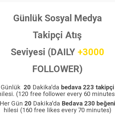
Günlük Sosyal Medya
Takipçi Atış
Seviyesi (DAILY
+3000
FOLLOWER)
Günlük
20
Dakika'da
bedava 223 takipçi
hilesi. (120 free follower every 60 minutes
Her Gün
20
Dakika'da
Bedava 230 beğen
hilesi (160 free likes every 70 minutes)