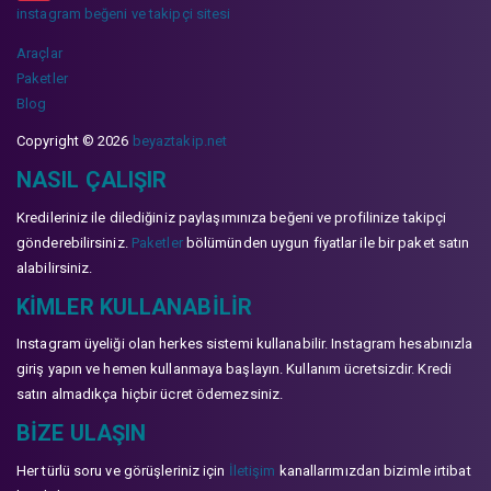
instagram beğeni ve takipçi sitesi
Araçlar
Paketler
Blog
Copyright © 2026
beyaztakip.net
NASIL ÇALIŞIR
Kredileriniz ile dilediğiniz paylaşımınıza beğeni ve profilinize takipçi
gönderebilirsiniz.
Paketler
bölümünden uygun fiyatlar ile bir paket satın
alabilirsiniz.
KIMLER KULLANABILIR
Instagram üyeliği olan herkes sistemi kullanabilir. Instagram hesabınızla
giriş yapın ve hemen kullanmaya başlayın. Kullanım ücretsizdir. Kredi
satın almadıkça hiçbir ücret ödemezsiniz.
BIZE ULAŞIN
Her türlü soru ve görüşleriniz için
İletişim
kanallarımızdan bizimle irtibat