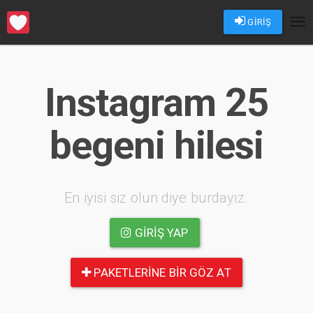
GİRİŞ
Tog
nav
Instagram 25
begeni hilesi
En iyisi siz olun diye burdayız.
GIRIŞ YAP
PAKETLERINE BIR GÖZ AT