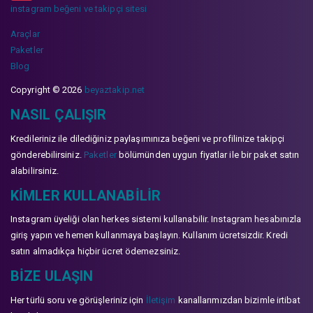
instagram beğeni ve takipçi sitesi
Araçlar
Paketler
Blog
Copyright © 2026
beyaztakip.net
NASIL ÇALIŞIR
Kredileriniz ile dilediğiniz paylaşımınıza beğeni ve profilinize takipçi
gönderebilirsiniz.
Paketler
bölümünden uygun fiyatlar ile bir paket satın
alabilirsiniz.
KIMLER KULLANABILIR
Instagram üyeliği olan herkes sistemi kullanabilir. Instagram hesabınızla
giriş yapın ve hemen kullanmaya başlayın. Kullanım ücretsizdir. Kredi
satın almadıkça hiçbir ücret ödemezsiniz.
BIZE ULAŞIN
Her türlü soru ve görüşleriniz için
İletişim
kanallarımızdan bizimle irtibat