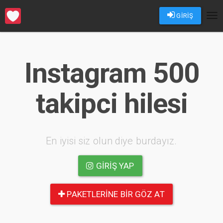
GİRİŞ
Tog
nav
Instagram 500
takipci hilesi
En iyisi siz olun diye burdayız.
GIRIŞ YAP
PAKETLERINE BIR GÖZ AT