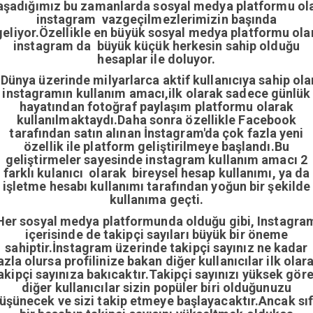
aşadığımız bu zamanlarda sosyal medya platformu ol
instagram vazgeçilmezlerimizin başında
geliyor.Özellikle en büyük sosyal medya platformu ola
instagram da büyük küçük herkesin sahip olduğu
hesaplar ile doluyor.
Dünya üzerinde milyarlarca aktif kullanıcıya sahip ola
instagramın kullanım amacı,ilk olarak sadece günlük
hayatından fotoğraf paylaşım platformu olarak
kullanılmaktaydı.Daha sonra özellikle Facebook
tarafından satın alınan İnstagram'da çok fazla yeni
özellik ile platform geliştirilmeye başlandı.Bu
geliştirmeler sayesinde instagram kullanım amacı 2
farklı kulanıcı olarak bireysel hesap kullanımı, ya da
işletme hesabı kullanımı tarafından yoğun bir şekilde
kullanıma geçti.
Her sosyal medya platformunda olduğu gibi, Instagra
içerisinde de takipçi sayıları büyük bir öneme
sahiptir.İnstagram üzerinde takipçi sayınız ne kadar
azla olursa profilinize bakan diğer kullanıcılar ilk olar
akipçi sayınıza bakıcaktır.Takipçi sayınızı yüksek gör
diğer kullanıcılar sizin popüler biri olduğunuzu
üşünecek ve sizi takip etmeye başlayacaktır.Ancak sıf