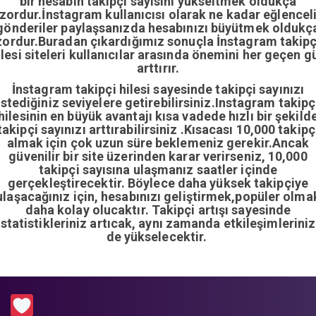
bir hesabın takipçi sayısını yükseltmek oldukça
zordur.İnstagram kullanıcısı olarak ne kadar eğlencel
gönderiler paylaşsanızda hesabınızı büyütmek oldukç
zordur.Buradan çıkardığımız sonuçla İnstagram takipç
ilesi siteleri kullanıcılar arasında önemini her geçen g
arttırır.
İnstagram takipçi hilesi sayesinde takipçi sayınızı
istediğiniz seviyelere getirebilirsiniz.Instagram takipç
hilesinin en büyük avantajı kısa vadede hızlı bir şekild
takipçi sayınızı arttırabilirsiniz .Kısacası 10,000 takipç
almak için çok uzun süre beklemeniz gerekir.Ancak
güvenilir bir site üzerinden karar verirseniz, 10,000
takipçi sayısına ulaşmanız saatler içinde
gerçekleştirecektir. Böylece daha yüksek takipçiye
ulaşacağınız için, hesabınızı geliştirmek,popüler olma
daha kolay olucaktır. Takipçi artışı sayesinde
istatistikleriniz artıcak, aynı zamanda etkileşimleriniz
de yükselecektir.