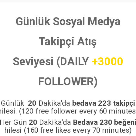
Günlük Sosyal Medya
Takipçi Atış
Seviyesi (DAILY
+3000
FOLLOWER)
Günlük
20
Dakika'da
bedava 223 takipçi
hilesi. (120 free follower every 60 minutes
Her Gün
20
Dakika'da
Bedava 230 beğen
hilesi (160 free likes every 70 minutes)