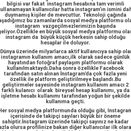
bilgisi var fakat instagram hesabına tam verimli
ullanamayan kullanıcılar hatta instagram’ın ismini da
duymamış kişiler de mevcuttur. Teknoloji çağında
aşadığımız bu zamanlarda sosyal medya platformu ol
instagram vazgeçilmezlerimizin başında
geliyor.Özellikle en büyük sosyal medya platformu ola
instagram da büyük küçük herkesin sahip olduğu
hesaplar ile doluyor.
Dünya üzerinde milyarlarca aktif kullanıcıya sahip ola
instagramın kullanım amacı,ilk olarak sadece günlük
hayatından fotoğraf paylaşım platformu olarak
kullanılmaktaydı.Daha sonra özellikle Facebook
tarafından satın alınan İnstagram'da çok fazla yeni
özellik ile platform geliştirilmeye başlandı.Bu
geliştirmeler sayesinde instagram kullanım amacı 2
farklı kulanıcı olarak bireysel hesap kullanımı, ya da
işletme hesabı kullanımı tarafından yoğun bir şekilde
kullanıma geçti.
Her sosyal medya platformunda olduğu gibi, Instagra
içerisinde de takipçi sayıları büyük bir öneme
sahiptir.İnstagram üzerinde takipçi sayınız ne kadar
azla olursa profilinize bakan diğer kullanıcılar ilk olar