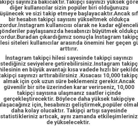
akipçi sayınıza bakıcaktır.Takipçi sayınızı yüksek gör
diğer kullanıcılar sizin popüler biri olduğunuzu
üşünecek ve sizi takip etmeye başlayacaktır.Ancak sıf
bir hesabın takipçi sayısını yükseltmek oldukça
zordur.İnstagram kullanıcısı olarak ne kadar eğlencel
gönderiler paylaşsanızda hesabınızı büyütmek oldukç
zordur.Buradan çıkardığımız sonuçla İnstagram takipç
ilesi siteleri kullanıcılar arasında önemini her geçen g
arttırır.
İnstagram takipçi hilesi sayesinde takipçi sayınızı
istediğiniz seviyelere getirebilirsiniz.Instagram takipç
hilesinin en büyük avantajı kısa vadede hızlı bir şekild
takipçi sayınızı arttırabilirsiniz .Kısacası 10,000 takipç
almak için çok uzun süre beklemeniz gerekir.Ancak
güvenilir bir site üzerinden karar verirseniz, 10,000
takipçi sayısına ulaşmanız saatler içinde
gerçekleştirecektir. Böylece daha yüksek takipçiye
ulaşacağınız için, hesabınızı geliştirmek,popüler olma
daha kolay olucaktır. Takipçi artışı sayesinde
istatistikleriniz artıcak, aynı zamanda etkileşimleriniz
de yükselecektir.