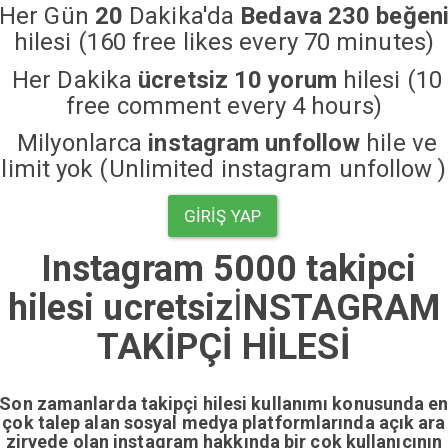
Her Gün
20
Dakika'da
Bedava 230 beğen
hilesi (160 free likes every 70 minutes)
Her Dakika
ücretsiz 10 yorum
hilesi (10
free comment every 4 hours)
Milyonlarca
instagram unfollow
hile ve
limit yok (Unlimited instagram unfollow )
GIRIŞ YAP
Instagram 5000 takipci
hilesi ucretsiz
İ
NSTAGRAM
TAKİPÇİ HİLESİ
Son zamanlarda takipçi hilesi kullanımı konusunda e
çok talep alan sosyal medya platformlarında açık ara
zirvede olan instagram hakkında bir çok kullanıcının