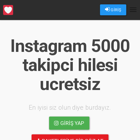
GİRİŞ
Tog
nav
Instagram 5000
takipci hilesi
ucretsiz
En iyisi siz olun diye burdayız.
GIRIŞ YAP