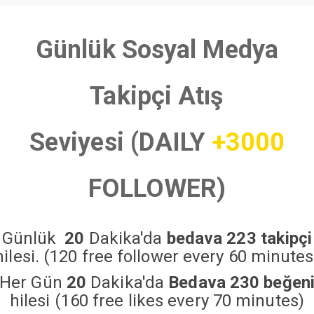
Günlük Sosyal Medya
Takipçi Atış
Seviyesi (DAILY
+3000
FOLLOWER)
Günlük
20
Dakika'da
bedava 223 takipçi
hilesi. (120 free follower every 60 minutes
Her Gün
20
Dakika'da
Bedava 230 beğen
hilesi (160 free likes every 70 minutes)