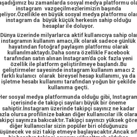
aşadığımız bu zamanlarda sosyal medya platformu ol
instagram vazgeçilmezlerimizin başında
geliyor.Özellikle en büyük sosyal medya platformu ola
instagram da büyük küçük herkesin sahip olduğu
hesaplar ile doluyor.
Dünya üzerinde milyarlarca aktif kullanıcıya sahip ola
instagramın kullanım amacı,ilk olarak sadece günlük
hayatından fotoğraf paylaşım platformu olarak
kullanılmaktaydı.Daha sonra özellikle Facebook
tarafından satın alınan İnstagram'da çok fazla yeni
özellik ile platform geliştirilmeye başlandı.Bu
geliştirmeler sayesinde instagram kullanım amacı 2
farklı kulanıcı olarak bireysel hesap kullanımı, ya da
işletme hesabı kullanımı tarafından yoğun bir şekilde
kullanıma geçti.
Her sosyal medya platformunda olduğu gibi, Instagra
içerisinde de takipçi sayıları büyük bir öneme
sahiptir.İnstagram üzerinde takipçi sayınız ne kadar
azla olursa profilinize bakan diğer kullanıcılar ilk olar
akipçi sayınıza bakıcaktır.Takipçi sayınızı yüksek gör
diğer kullanıcılar sizin popüler biri olduğunuzu
üşünecek ve sizi takip etmeye başlayacaktır.Ancak sıf