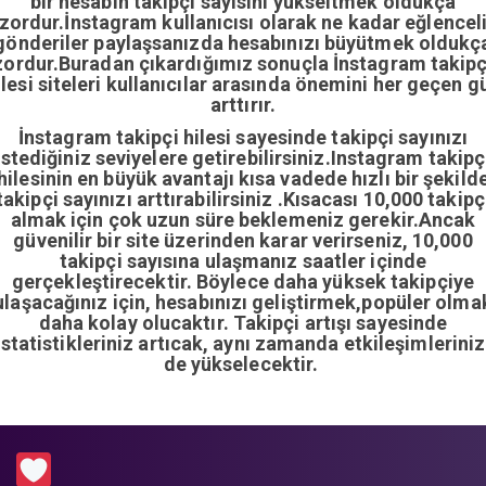
bir hesabın takipçi sayısını yükseltmek oldukça
zordur.İnstagram kullanıcısı olarak ne kadar eğlencel
gönderiler paylaşsanızda hesabınızı büyütmek oldukç
zordur.Buradan çıkardığımız sonuçla İnstagram takipç
ilesi siteleri kullanıcılar arasında önemini her geçen g
arttırır.
İnstagram takipçi hilesi sayesinde takipçi sayınızı
istediğiniz seviyelere getirebilirsiniz.Instagram takipç
hilesinin en büyük avantajı kısa vadede hızlı bir şekild
takipçi sayınızı arttırabilirsiniz .Kısacası 10,000 takipç
almak için çok uzun süre beklemeniz gerekir.Ancak
güvenilir bir site üzerinden karar verirseniz, 10,000
takipçi sayısına ulaşmanız saatler içinde
gerçekleştirecektir. Böylece daha yüksek takipçiye
ulaşacağınız için, hesabınızı geliştirmek,popüler olma
daha kolay olucaktır. Takipçi artışı sayesinde
istatistikleriniz artıcak, aynı zamanda etkileşimleriniz
de yükselecektir.