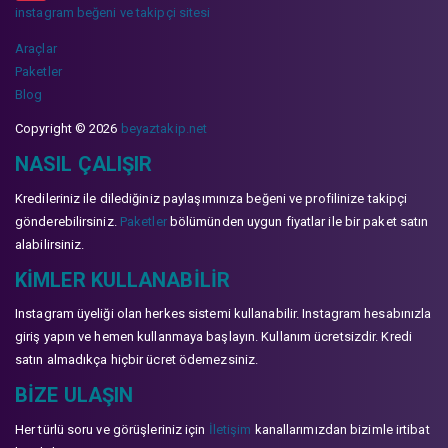
instagram beğeni ve takipçi sitesi
Araçlar
Paketler
Blog
Copyright © 2026
beyaztakip.net
NASIL ÇALIŞIR
Kredileriniz ile dilediğiniz paylaşımınıza beğeni ve profilinize takipçi
gönderebilirsiniz.
Paketler
bölümünden uygun fiyatlar ile bir paket satın
alabilirsiniz.
KIMLER KULLANABILIR
Instagram üyeliği olan herkes sistemi kullanabilir. Instagram hesabınızla
giriş yapın ve hemen kullanmaya başlayın. Kullanım ücretsizdir. Kredi
satın almadıkça hiçbir ücret ödemezsiniz.
BIZE ULAŞIN
Her türlü soru ve görüşleriniz için
İletişim
kanallarımızdan bizimle irtibat