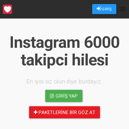
GİRİŞ
Tog
nav
Instagram 6000
takipci hilesi
En iyisi siz olun diye burdayız.
GIRIŞ YAP
PAKETLERINE BIR GÖZ AT