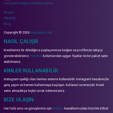
instagram beğeni ve takipçi sitesi
Araçlar
Paketler
Blog
Copyright © 2026
beyaztakip.net
NASIL ÇALIŞIR
Kredileriniz ile dilediğiniz paylaşımınıza beğeni ve profilinize takipçi
gönderebilirsiniz.
Paketler
bölümünden uygun fiyatlar ile bir paket satın
alabilirsiniz.
KIMLER KULLANABILIR
Instagram üyeliği olan herkes sistemi kullanabilir. Instagram hesabınızla
giriş yapın ve hemen kullanmaya başlayın. Kullanım ücretsizdir. Kredi
satın almadıkça hiçbir ücret ödemezsiniz.
BIZE ULAŞIN
Her türlü soru ve görüşleriniz için
İletişim
kanallarımızdan bizimle irtibat