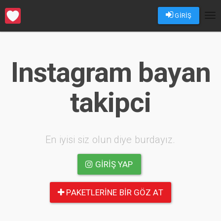
GİRİŞ
Tog
nav
Instagram bayan
takipci
En iyisi siz olun diye burdayız.
GIRIŞ YAP
PAKETLERINE BIR GÖZ AT