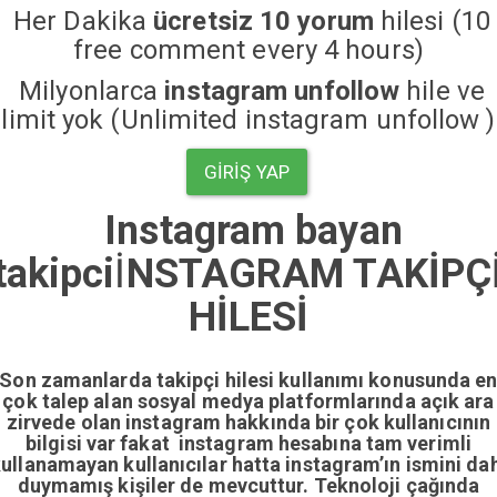
Her Dakika
ücretsiz 10 yorum
hilesi (10
free comment every 4 hours)
Milyonlarca
instagram unfollow
hile ve
limit yok (Unlimited instagram unfollow )
GIRIŞ YAP
Instagram bayan
takipci
İ
NSTAGRAM TAKİPÇ
HİLESİ
Son zamanlarda takipçi hilesi kullanımı konusunda e
çok talep alan sosyal medya platformlarında açık ara
zirvede olan instagram hakkında bir çok kullanıcının
bilgisi var fakat instagram hesabına tam verimli
ullanamayan kullanıcılar hatta instagram’ın ismini da
duymamış kişiler de mevcuttur. Teknoloji çağında