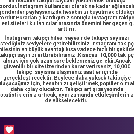
bir hesabın takipçi sayısını yükseltmek oldukça
zordur.İnstagram kullanıcısı olarak ne kadar eğlencel
gönderiler paylaşsanızda hesabınızı büyütmek oldukç
zordur.Buradan çıkardığımız sonuçla İnstagram takipç
ilesi siteleri kullanıcılar arasında önemini her geçen g
arttırır.
İnstagram takipçi hilesi sayesinde takipçi sayınızı
istediğiniz seviyelere getirebilirsiniz.Instagram takipç
hilesinin en büyük avantajı kısa vadede hızlı bir şekild
takipçi sayınızı arttırabilirsiniz .Kısacası 10,000 takipç
almak için çok uzun süre beklemeniz gerekir.Ancak
güvenilir bir site üzerinden karar verirseniz, 10,000
takipçi sayısına ulaşmanız saatler içinde
gerçekleştirecektir. Böylece daha yüksek takipçiye
ulaşacağınız için, hesabınızı geliştirmek,popüler olma
daha kolay olucaktır. Takipçi artışı sayesinde
istatistikleriniz artıcak, aynı zamanda etkileşimleriniz
de yükselecektir.