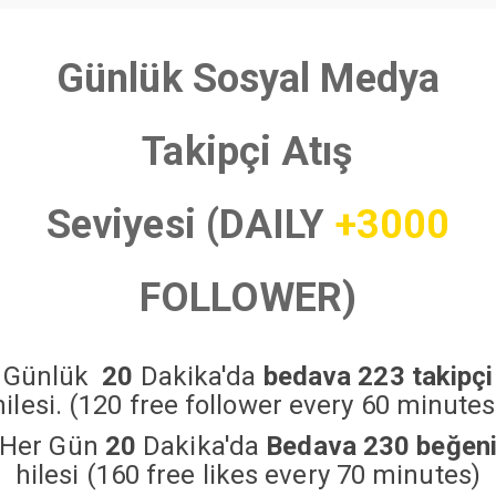
Günlük Sosyal Medya
Takipçi Atış
Seviyesi (DAILY
+3000
FOLLOWER)
Günlük
20
Dakika'da
bedava 223 takipçi
hilesi. (120 free follower every 60 minutes
Her Gün
20
Dakika'da
Bedava 230 beğen
hilesi (160 free likes every 70 minutes)