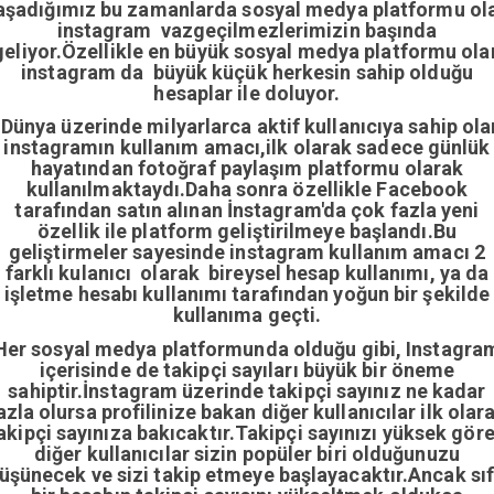
aşadığımız bu zamanlarda sosyal medya platformu ol
instagram vazgeçilmezlerimizin başında
geliyor.Özellikle en büyük sosyal medya platformu ola
instagram da büyük küçük herkesin sahip olduğu
hesaplar ile doluyor.
Dünya üzerinde milyarlarca aktif kullanıcıya sahip ola
instagramın kullanım amacı,ilk olarak sadece günlük
hayatından fotoğraf paylaşım platformu olarak
kullanılmaktaydı.Daha sonra özellikle Facebook
tarafından satın alınan İnstagram'da çok fazla yeni
özellik ile platform geliştirilmeye başlandı.Bu
geliştirmeler sayesinde instagram kullanım amacı 2
farklı kulanıcı olarak bireysel hesap kullanımı, ya da
işletme hesabı kullanımı tarafından yoğun bir şekilde
kullanıma geçti.
Her sosyal medya platformunda olduğu gibi, Instagra
içerisinde de takipçi sayıları büyük bir öneme
sahiptir.İnstagram üzerinde takipçi sayınız ne kadar
azla olursa profilinize bakan diğer kullanıcılar ilk olar
akipçi sayınıza bakıcaktır.Takipçi sayınızı yüksek gör
diğer kullanıcılar sizin popüler biri olduğunuzu
üşünecek ve sizi takip etmeye başlayacaktır.Ancak sıf