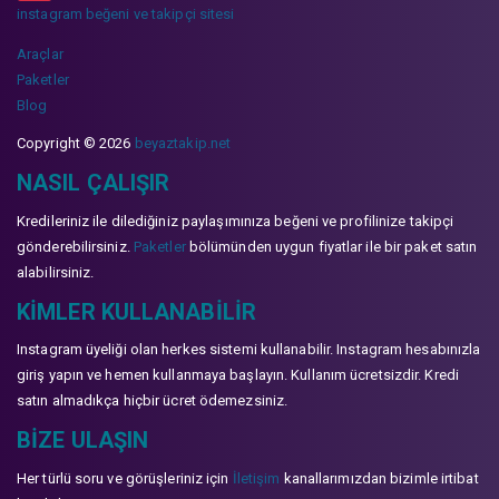
instagram beğeni ve takipçi sitesi
Araçlar
Paketler
Blog
Copyright © 2026
beyaztakip.net
NASIL ÇALIŞIR
Kredileriniz ile dilediğiniz paylaşımınıza beğeni ve profilinize takipçi
gönderebilirsiniz.
Paketler
bölümünden uygun fiyatlar ile bir paket satın
alabilirsiniz.
KIMLER KULLANABILIR
Instagram üyeliği olan herkes sistemi kullanabilir. Instagram hesabınızla
giriş yapın ve hemen kullanmaya başlayın. Kullanım ücretsizdir. Kredi
satın almadıkça hiçbir ücret ödemezsiniz.
BIZE ULAŞIN
Her türlü soru ve görüşleriniz için
İletişim
kanallarımızdan bizimle irtibat