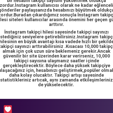
bir hesabın takipçi sayısını yükseltmek oldukça
zordur.İnstagram kullanıcısı olarak ne kadar eğlencel
gönderiler paylaşsanızda hesabınızı büyütmek oldukç
zordur.Buradan çıkardığımız sonuçla İnstagram takipç
ilesi siteleri kullanıcılar arasında önemini her geçen g
arttırır.
İnstagram takipçi hilesi sayesinde takipçi sayınızı
istediğiniz seviyelere getirebilirsiniz.Instagram takipç
hilesinin en büyük avantajı kısa vadede hızlı bir şekild
takipçi sayınızı arttırabilirsiniz .Kısacası 10,000 takipç
almak için çok uzun süre beklemeniz gerekir.Ancak
güvenilir bir site üzerinden karar verirseniz, 10,000
takipçi sayısına ulaşmanız saatler içinde
gerçekleştirecektir. Böylece daha yüksek takipçiye
ulaşacağınız için, hesabınızı geliştirmek,popüler olma
daha kolay olucaktır. Takipçi artışı sayesinde
istatistikleriniz artıcak, aynı zamanda etkileşimleriniz
de yükselecektir.