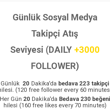
Günlük Sosyal Medya
Takipçi Atış
Seviyesi (DAILY
+3000
FOLLOWER)
Günlük
20
Dakika'da
bedava 223 takipçi
hilesi. (120 free follower every 60 minutes
Her Gün
20
Dakika'da
Bedava 230 beğen
hilesi (160 free likes every 70 minutes)