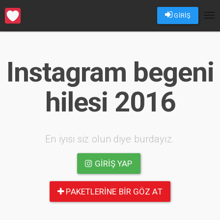
GİRİŞ
Tog
nav
Instagram begeni
hilesi 2016
En iyisi siz olun diye burdayız.
GIRIŞ YAP
PAKETLERINE BIR GÖZ AT