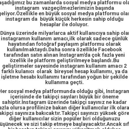
aşadığımız bu zamanlarda sosyal medya platformu ol
instagram vazgeçilmezlerimizin başında
geliyor.Özellikle en büyük sosyal medya platformu ola
instagram da büyük küçük herkesin sahip olduğu
hesaplar ile doluyor.
Dünya üzerinde milyarlarca aktif kullanıcıya sahip ola
instagramın kullanım amacı,ilk olarak sadece günlük
hayatından fotoğraf paylaşım platformu olarak
kullanılmaktaydı.Daha sonra özellikle Facebook
tarafından satın alınan İnstagram'da çok fazla yeni
özellik ile platform geliştirilmeye başlandı.Bu
geliştirmeler sayesinde instagram kullanım amacı 2
farklı kulanıcı olarak bireysel hesap kullanımı, ya da
işletme hesabı kullanımı tarafından yoğun bir şekilde
kullanıma geçti.
Her sosyal medya platformunda olduğu gibi, Instagra
içerisinde de takipçi sayıları büyük bir öneme
sahiptir.İnstagram üzerinde takipçi sayınız ne kadar
azla olursa profilinize bakan diğer kullanıcılar ilk olar
akipçi sayınıza bakıcaktır.Takipçi sayınızı yüksek gör
diğer kullanıcılar sizin popüler biri olduğunuzu
üşünecek ve sizi takip etmeye başlayacaktır.Ancak sıf