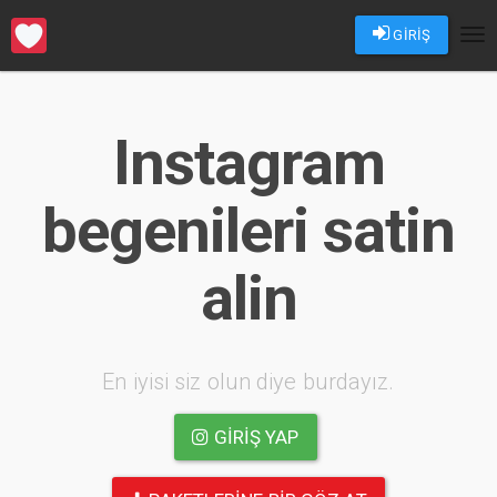
GİRİŞ
Tog
nav
Instagram
begenileri satin
alin
En iyisi siz olun diye burdayız.
GIRIŞ YAP