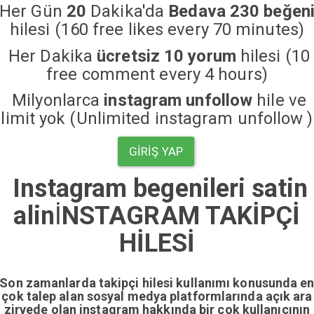
Her Gün
20
Dakika'da
Bedava 230 beğen
hilesi (160 free likes every 70 minutes)
Her Dakika
ücretsiz 10 yorum
hilesi (10
free comment every 4 hours)
Milyonlarca
instagram unfollow
hile ve
limit yok (Unlimited instagram unfollow )
GIRIŞ YAP
Instagram begenileri satin
alin
İ
NSTAGRAM TAKİPÇİ
HİLESİ
Son zamanlarda takipçi hilesi kullanımı konusunda e
çok talep alan sosyal medya platformlarında açık ara
zirvede olan instagram hakkında bir çok kullanıcının