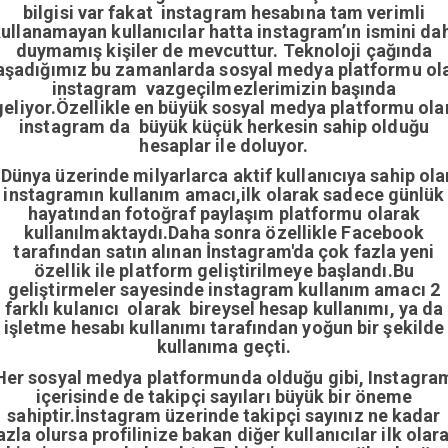
bilgisi var fakat instagram hesabına tam verimli
ullanamayan kullanıcılar hatta instagram’ın ismini da
duymamış kişiler de mevcuttur. Teknoloji çağında
aşadığımız bu zamanlarda sosyal medya platformu ol
instagram vazgeçilmezlerimizin başında
geliyor.Özellikle en büyük sosyal medya platformu ola
instagram da büyük küçük herkesin sahip olduğu
hesaplar ile doluyor.
Dünya üzerinde milyarlarca aktif kullanıcıya sahip ola
instagramın kullanım amacı,ilk olarak sadece günlük
hayatından fotoğraf paylaşım platformu olarak
kullanılmaktaydı.Daha sonra özellikle Facebook
tarafından satın alınan İnstagram'da çok fazla yeni
özellik ile platform geliştirilmeye başlandı.Bu
geliştirmeler sayesinde instagram kullanım amacı 2
farklı kulanıcı olarak bireysel hesap kullanımı, ya da
işletme hesabı kullanımı tarafından yoğun bir şekilde
kullanıma geçti.
Her sosyal medya platformunda olduğu gibi, Instagra
içerisinde de takipçi sayıları büyük bir öneme
sahiptir.İnstagram üzerinde takipçi sayınız ne kadar
azla olursa profilinize bakan diğer kullanıcılar ilk olar