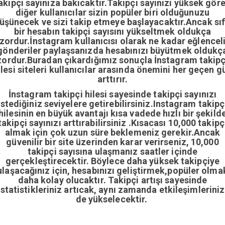
akipçi sayınıza bakıcaktır.Takipçi sayınızı yüksek gör
diğer kullanıcılar sizin popüler biri olduğunuzu
üşünecek ve sizi takip etmeye başlayacaktır.Ancak sıf
bir hesabın takipçi sayısını yükseltmek oldukça
zordur.İnstagram kullanıcısı olarak ne kadar eğlencel
gönderiler paylaşsanızda hesabınızı büyütmek oldukç
zordur.Buradan çıkardığımız sonuçla İnstagram takipç
ilesi siteleri kullanıcılar arasında önemini her geçen g
arttırır.
İnstagram takipçi hilesi sayesinde takipçi sayınızı
istediğiniz seviyelere getirebilirsiniz.Instagram takipç
hilesinin en büyük avantajı kısa vadede hızlı bir şekild
takipçi sayınızı arttırabilirsiniz .Kısacası 10,000 takipç
almak için çok uzun süre beklemeniz gerekir.Ancak
güvenilir bir site üzerinden karar verirseniz, 10,000
takipçi sayısına ulaşmanız saatler içinde
gerçekleştirecektir. Böylece daha yüksek takipçiye
ulaşacağınız için, hesabınızı geliştirmek,popüler olma
daha kolay olucaktır. Takipçi artışı sayesinde
istatistikleriniz artıcak, aynı zamanda etkileşimleriniz
de yükselecektir.