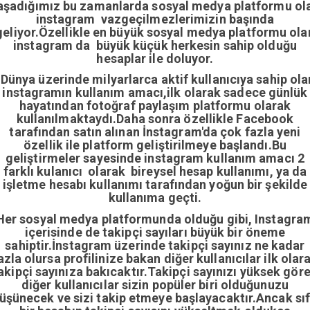
aşadığımız bu zamanlarda sosyal medya platformu ol
instagram vazgeçilmezlerimizin başında
geliyor.Özellikle en büyük sosyal medya platformu ola
instagram da büyük küçük herkesin sahip olduğu
hesaplar ile doluyor.
Dünya üzerinde milyarlarca aktif kullanıcıya sahip ola
instagramın kullanım amacı,ilk olarak sadece günlük
hayatından fotoğraf paylaşım platformu olarak
kullanılmaktaydı.Daha sonra özellikle Facebook
tarafından satın alınan İnstagram'da çok fazla yeni
özellik ile platform geliştirilmeye başlandı.Bu
geliştirmeler sayesinde instagram kullanım amacı 2
farklı kulanıcı olarak bireysel hesap kullanımı, ya da
işletme hesabı kullanımı tarafından yoğun bir şekilde
kullanıma geçti.
Her sosyal medya platformunda olduğu gibi, Instagra
içerisinde de takipçi sayıları büyük bir öneme
sahiptir.İnstagram üzerinde takipçi sayınız ne kadar
azla olursa profilinize bakan diğer kullanıcılar ilk olar
akipçi sayınıza bakıcaktır.Takipçi sayınızı yüksek gör
diğer kullanıcılar sizin popüler biri olduğunuzu
üşünecek ve sizi takip etmeye başlayacaktır.Ancak sıf