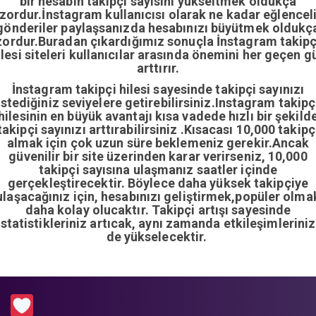
bir hesabın takipçi sayısını yükseltmek oldukça
zordur.İnstagram kullanıcısı olarak ne kadar eğlencel
gönderiler paylaşsanızda hesabınızı büyütmek oldukç
zordur.Buradan çıkardığımız sonuçla İnstagram takipç
ilesi siteleri kullanıcılar arasında önemini her geçen g
arttırır.
İnstagram takipçi hilesi sayesinde takipçi sayınızı
istediğiniz seviyelere getirebilirsiniz.Instagram takipç
hilesinin en büyük avantajı kısa vadede hızlı bir şekild
takipçi sayınızı arttırabilirsiniz .Kısacası 10,000 takipç
almak için çok uzun süre beklemeniz gerekir.Ancak
güvenilir bir site üzerinden karar verirseniz, 10,000
takipçi sayısına ulaşmanız saatler içinde
gerçekleştirecektir. Böylece daha yüksek takipçiye
ulaşacağınız için, hesabınızı geliştirmek,popüler olma
daha kolay olucaktır. Takipçi artışı sayesinde
istatistikleriniz artıcak, aynı zamanda etkileşimleriniz
de yükselecektir.