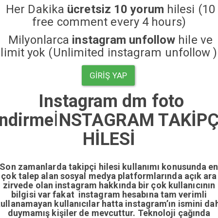
Her Dakika
ücretsiz 10 yorum
hilesi (10
free comment every 4 hours)
Milyonlarca
instagram unfollow
hile ve
limit yok (Unlimited instagram unfollow )
GIRIŞ YAP
Instagram dm foto
indirme
İ
NSTAGRAM TAKİPÇ
HİLESİ
Son zamanlarda takipçi hilesi kullanımı konusunda e
çok talep alan sosyal medya platformlarında açık ara
zirvede olan instagram hakkında bir çok kullanıcının
bilgisi var fakat instagram hesabına tam verimli
ullanamayan kullanıcılar hatta instagram’ın ismini da
duymamış kişiler de mevcuttur. Teknoloji çağında