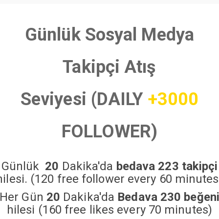
Günlük Sosyal Medya
Takipçi Atış
Seviyesi (DAILY
+3000
FOLLOWER)
Günlük
20
Dakika'da
bedava 223 takipçi
hilesi. (120 free follower every 60 minutes
Her Gün
20
Dakika'da
Bedava 230 beğen
hilesi (160 free likes every 70 minutes)