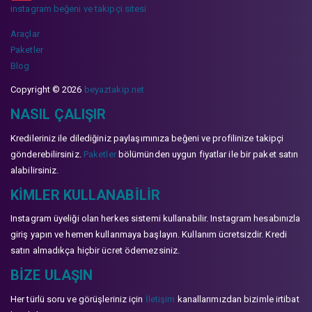
instagram beğeni ve takipçi sitesi
Araçlar
Paketler
Blog
Copyright © 2026
beyaztakip.net
NASIL ÇALIŞIR
Kredileriniz ile dilediğiniz paylaşımınıza beğeni ve profilinize takipçi
gönderebilirsiniz.
Paketler
bölümünden uygun fiyatlar ile bir paket satın
alabilirsiniz.
KIMLER KULLANABILIR
Instagram üyeliği olan herkes sistemi kullanabilir. Instagram hesabınızla
giriş yapın ve hemen kullanmaya başlayın. Kullanım ücretsizdir. Kredi
satın almadıkça hiçbir ücret ödemezsiniz.
BIZE ULAŞIN
Her türlü soru ve görüşleriniz için
İletişim
kanallarımızdan bizimle irtibat