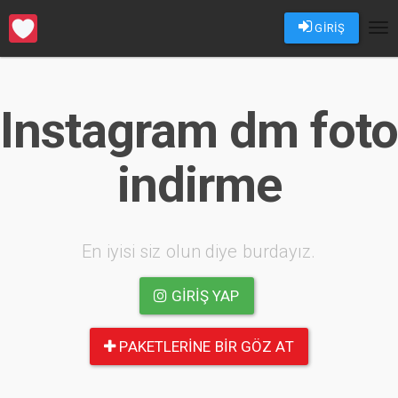
GİRİŞ
Tog
nav
Instagram dm foto
indirme
En iyisi siz olun diye burdayız.
GIRIŞ YAP
PAKETLERINE BIR GÖZ AT