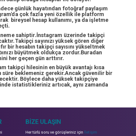
sadece günlük hayatından fotoğraf paylaşım
ram'da çok fazla yeni özellik ile platform
arak bireysel hesap kullanımı, ya da işletme
çti.
öneme sahiptir.İnstagram üzerinde takipçi
ıcaktır.Takipçi sayınızı yüksek gören diğer
fır bir hesabın takipçi sayısını yükseltmek
abınızı büyütmek oldukça zordur.Buradan
ini her geçen gün arttırır.
ram takipçi hilesinin en büyük avantajı kısa
zun süre beklemeniz gerekir.Ancak güvenilir bir
recektir. Böylece daha yüksek takipçiye
inde istatistikleriniz artıcak, aynı zamanda
R
BIZE ULAŞIN
mi
Her türlü soru ve görüşleriniz için
İletişim