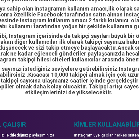
ıya sahip olan instagramın kullanım amacı,ilk olarak 
nra özellikle Facebook tarafından satın alınan İnstag
yesinde instagram kullanım amacı 2 farklı kulanıcı ol
abı kullanımı tarafından yoğun bir şekilde kullanıma ge
i, Instagram içerisinde de takipçi sayıları büyük bir 
bakan diğer kullanıcılar ilk olarak takipçi sayınıza bak
 düşünecek ve sizi takip etmeye başlayacaktır.Ancak sı
arak ne kadar eğlenceli gönderiler paylaşsanızda hes
gram takipçi hilesi siteleri kullanıcılar arasında önem
sayınızı istediğiniz seviyelere getirebilirsiniz.Instag
ırabilirsiniz .Kısacası 10,000 takipçi almak için çok u
0 takipçi sayısına ulaşmanız saatler içinde gerçekleşti
opüler olmak daha kolay olucaktır. Takipçi artışı sayes
etkileşimlerinizi de yükselecektir.
 ÇALIŞIR
KIMLER KULLANABILI
niz ile dilediğiniz paylaşımınıza
Instagram üyeliği olan herkes siste