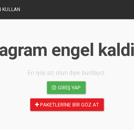
 KULLAN
tagram engel kald
En iyisi siz olun diye burdayız.
GIRIŞ YAP
PAKETLERINE BIR GÖZ AT