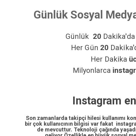
Günlük Sosyal Medya
Günlük
20
Dakika'd
Her Gün
20
Dakika
Her Dakika
ü
Milyonlarca
instag
Instagram en
Son zamanlarda takipçi hilesi kullanımı ko
bir çok kullanıcının bilgisi var fakat insta
de mevcuttur. Teknoloji çağında yaşa
geliyor.Özellikle en büyük sosyal m