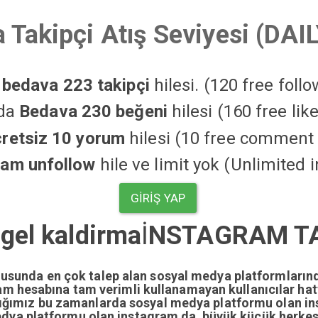
 Takipçi Atış Seviyesi (DAI
a
bedava 223 takipçi
hilesi. (120 free foll
'da
Bedava 230 beğeni
hilesi (160 free li
cretsiz 10 yorum
hilesi (10 free comment 
ram unfollow
hile ve limit yok (Unlimited 
GIRIŞ YAP
gel kaldirma
İ
NSTAGRAM TA
nusunda en çok talep alan sosyal medya platformların
gram hesabına tam verimli kullanamayan kullanıcılar ha
dığımız bu zamanlarda sosyal medya platformu olan i
edya platformu olan instagram da büyük küçük herkesi