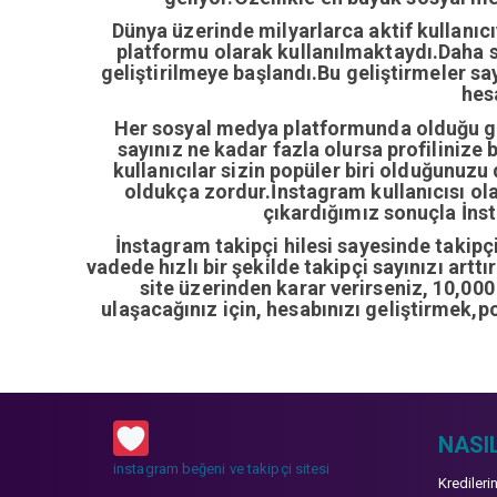
Dünya üzerinde milyarlarca aktif kullanıc
platformu olarak kullanılmaktaydı.Daha so
geliştirilmeye başlandı.Bu geliştirmeler sa
hes
Her sosyal medya platformunda olduğu gib
sayınız ne kadar fazla olursa profilinize 
kullanıcılar sizin popüler biri olduğunuzu
oldukça zordur.İnstagram kullanıcısı ol
çıkardığımız sonuçla İnsta
İnstagram takipçi hilesi sayesinde takipçi 
vadede hızlı bir şekilde takipçi sayınızı artt
site üzerinden karar verirseniz, 10,00
ulaşacağınız için, hesabınızı geliştirmek,p
NASIL
instagram beğeni ve takipçi sitesi
Kredileri