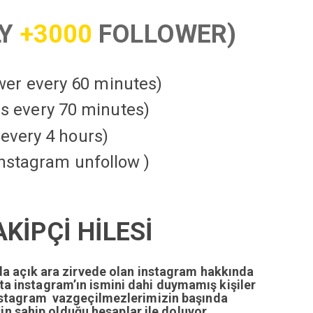
LY
+3000
FOLLOWER)
ower every 60 minutes)
kes every 70 minutes)
every 4 hours)
instagram unfollow )
KİPÇİ HİLESİ
da açık ara zirvede olan instagram hakkında
tta instagram’ın ismini dahi duymamış kişiler
nstagram vazgeçilmezlerimizin başında
n sahip olduğu hesaplar ile doluyor.