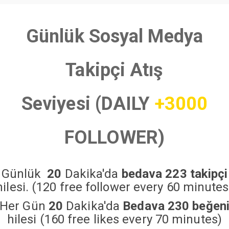
Günlük Sosyal Medya
Takipçi Atış
Seviyesi (DAILY
+3000
FOLLOWER)
Günlük
20
Dakika'da
bedava 223 takipçi
hilesi. (120 free follower every 60 minutes
Her Gün
20
Dakika'da
Bedava 230 beğen
hilesi (160 free likes every 70 minutes)