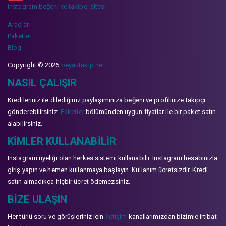
instagram beğeni ve takipçi sitesi
Araçlar
Paketler
Blog
Copyright © 2026
beyaztakip.net
NASIL ÇALIŞIR
Kredileriniz ile dilediğiniz paylaşımınıza beğeni ve profilinize takipçi
gönderebilirsiniz.
Paketler
bölümünden uygun fiyatlar ile bir paket satın
alabilirsiniz.
KIMLER KULLANABILIR
Instagram üyeliği olan herkes sistemi kullanabilir. Instagram hesabınızla
giriş yapın ve hemen kullanmaya başlayın. Kullanım ücretsizdir. Kredi
satın almadıkça hiçbir ücret ödemezsiniz.
BIZE ULAŞIN
Her türlü soru ve görüşleriniz için
İletişim
kanallarımızdan bizimle irtibat