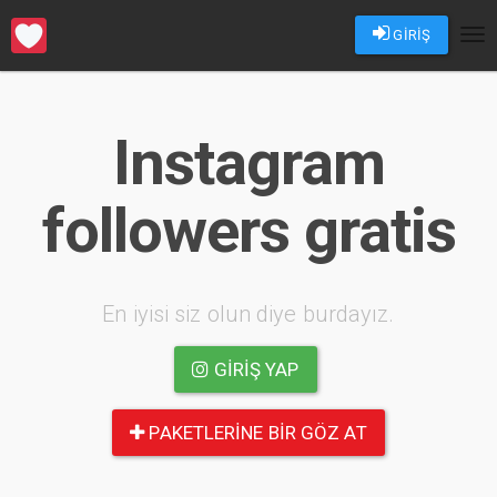
GİRİŞ
Tog
nav
Instagram
followers gratis
En iyisi siz olun diye burdayız.
GIRIŞ YAP
PAKETLERINE BIR GÖZ AT