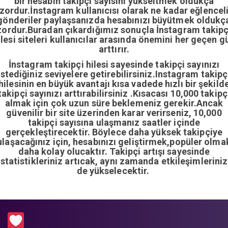
bir hesabın takipçi sayısını yükseltmek oldukça
zordur.İnstagram kullanıcısı olarak ne kadar eğlencel
gönderiler paylaşsanızda hesabınızı büyütmek oldukç
zordur.Buradan çıkardığımız sonuçla İnstagram takipç
ilesi siteleri kullanıcılar arasında önemini her geçen g
arttırır.
İnstagram takipçi hilesi sayesinde takipçi sayınızı
istediğiniz seviyelere getirebilirsiniz.Instagram takipç
hilesinin en büyük avantajı kısa vadede hızlı bir şekild
takipçi sayınızı arttırabilirsiniz .Kısacası 10,000 takipç
almak için çok uzun süre beklemeniz gerekir.Ancak
güvenilir bir site üzerinden karar verirseniz, 10,000
takipçi sayısına ulaşmanız saatler içinde
gerçekleştirecektir. Böylece daha yüksek takipçiye
ulaşacağınız için, hesabınızı geliştirmek,popüler olma
daha kolay olucaktır. Takipçi artışı sayesinde
istatistikleriniz artıcak, aynı zamanda etkileşimleriniz
de yükselecektir.