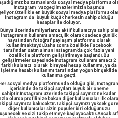
aşadığımız bu zamanlarda sosyal medya platformu ol
instagram vazgeçilmezlerimizin başında
geliyor.Özellikle en büyük sosyal medya platformu ola
instagram da büyük küçük herkesin sahip olduğu
hesaplar ile doluyor.
Dünya üzerinde milyarlarca aktif kullanıcıya sahip ola
instagramın kullanım amacı,ilk olarak sadece günlük
hayatından fotoğraf paylaşım platformu olarak
kullanılmaktaydı.Daha sonra özellikle Facebook
tarafından satın alınan İnstagram'da çok fazla yeni
özellik ile platform geliştirilmeye başlandı.Bu
geliştirmeler sayesinde instagram kullanım amacı 2
farklı kulanıcı olarak bireysel hesap kullanımı, ya da
işletme hesabı kullanımı tarafından yoğun bir şekilde
kullanıma geçti.
Her sosyal medya platformunda olduğu gibi, Instagra
içerisinde de takipçi sayıları büyük bir öneme
sahiptir.İnstagram üzerinde takipçi sayınız ne kadar
azla olursa profilinize bakan diğer kullanıcılar ilk olar
akipçi sayınıza bakıcaktır.Takipçi sayınızı yüksek gör
diğer kullanıcılar sizin popüler biri olduğunuzu
üşünecek ve sizi takip etmeye başlayacaktır.Ancak sıf