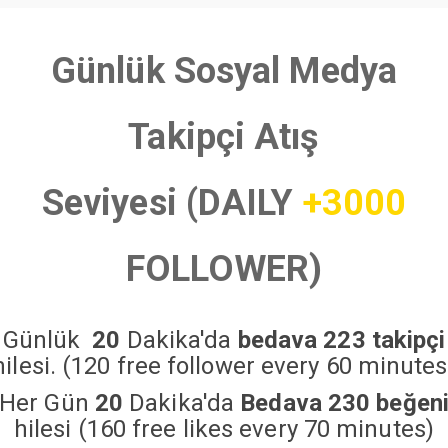
Günlük Sosyal Medya
Takipçi Atış
Seviyesi (DAILY
+3000
FOLLOWER)
Günlük
20
Dakika'da
bedava 223 takipçi
hilesi. (120 free follower every 60 minutes
Her Gün
20
Dakika'da
Bedava 230 beğen
hilesi (160 free likes every 70 minutes)