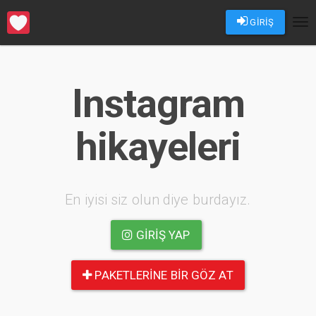
GİRİŞ
Tog
nav
Instagram
hikayeleri
En iyisi siz olun diye burdayız.
GIRIŞ YAP
PAKETLERINE BIR GÖZ AT