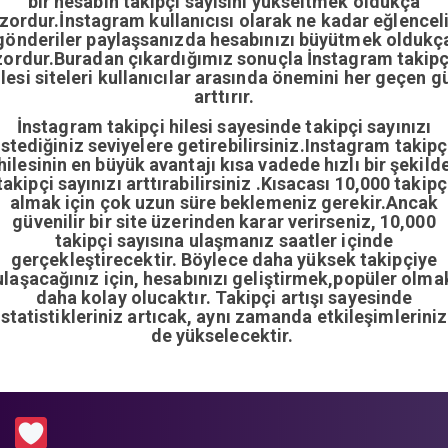
bir hesabın takipçi sayısını yükseltmek oldukça
zordur.İnstagram kullanıcısı olarak ne kadar eğlencel
gönderiler paylaşsanızda hesabınızı büyütmek oldukç
zordur.Buradan çıkardığımız sonuçla İnstagram takipç
ilesi siteleri kullanıcılar arasında önemini her geçen g
arttırır.
İnstagram takipçi hilesi sayesinde takipçi sayınızı
istediğiniz seviyelere getirebilirsiniz.Instagram takipç
hilesinin en büyük avantajı kısa vadede hızlı bir şekild
takipçi sayınızı arttırabilirsiniz .Kısacası 10,000 takipç
almak için çok uzun süre beklemeniz gerekir.Ancak
güvenilir bir site üzerinden karar verirseniz, 10,000
takipçi sayısına ulaşmanız saatler içinde
gerçekleştirecektir. Böylece daha yüksek takipçiye
ulaşacağınız için, hesabınızı geliştirmek,popüler olma
daha kolay olucaktır. Takipçi artışı sayesinde
istatistikleriniz artıcak, aynı zamanda etkileşimleriniz
de yükselecektir.