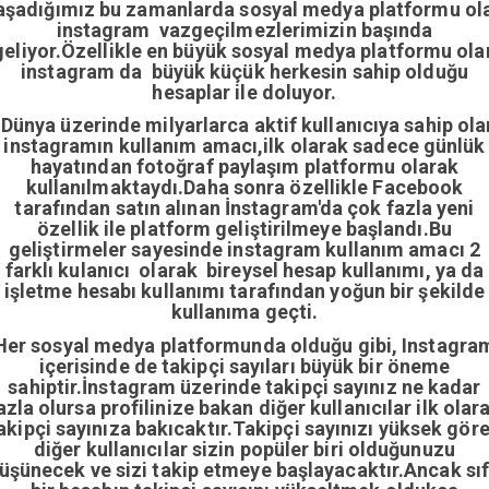
aşadığımız bu zamanlarda sosyal medya platformu ol
instagram vazgeçilmezlerimizin başında
geliyor.Özellikle en büyük sosyal medya platformu ola
instagram da büyük küçük herkesin sahip olduğu
hesaplar ile doluyor.
Dünya üzerinde milyarlarca aktif kullanıcıya sahip ola
instagramın kullanım amacı,ilk olarak sadece günlük
hayatından fotoğraf paylaşım platformu olarak
kullanılmaktaydı.Daha sonra özellikle Facebook
tarafından satın alınan İnstagram'da çok fazla yeni
özellik ile platform geliştirilmeye başlandı.Bu
geliştirmeler sayesinde instagram kullanım amacı 2
farklı kulanıcı olarak bireysel hesap kullanımı, ya da
işletme hesabı kullanımı tarafından yoğun bir şekilde
kullanıma geçti.
Her sosyal medya platformunda olduğu gibi, Instagra
içerisinde de takipçi sayıları büyük bir öneme
sahiptir.İnstagram üzerinde takipçi sayınız ne kadar
azla olursa profilinize bakan diğer kullanıcılar ilk olar
akipçi sayınıza bakıcaktır.Takipçi sayınızı yüksek gör
diğer kullanıcılar sizin popüler biri olduğunuzu
üşünecek ve sizi takip etmeye başlayacaktır.Ancak sıf