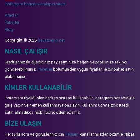
instagram beğeni ve takipçi sitesi
Araçlar
Paketler
Blog
Copyright © 2026
beyaztakip.net
NASIL ÇALIŞIR
Kredileriniz ile dilediğiniz paylaşımınıza beğeni ve profilinize takipçi
gönderebilirsiniz.
Paketler
bölümünden uygun fiyatlar ile bir paket satın
alabilirsiniz.
KIMLER KULLANABILIR
Instagram üyeliği olan herkes sistemi kullanabilir. Instagram hesabınızla
giriş yapın ve hemen kullanmaya başlayın. Kullanım ücretsizdir. Kredi
satın almadıkça hiçbir ücret ödemezsiniz.
BIZE ULAŞIN
Her türlü soru ve görüşleriniz için
İletişim
kanallarımızdan bizimle irtibat