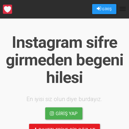
GİRİŞ
Tog
nav
Instagram sifre
girmeden begeni
hilesi
En iyisi siz olun diye burdayız.
GIRIŞ YAP