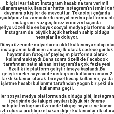
bilgisi var fakat instagram hesabına tam verimli
ullanamayan kullanıcılar hatta instagram’ın ismini da
duymamış kişiler de mevcuttur. Teknoloji çağında
aşadığımız bu zamanlarda sosyal medya platformu ol
instagram vazgeçilmezlerimizin başında
geliyor.Özellikle en büyük sosyal medya platformu ola
instagram da büyük küçük herkesin sahip olduğu
hesaplar ile doluyor.
Dünya üzerinde milyarlarca aktif kullanıcıya sahip ola
instagramın kullanım amacı,ilk olarak sadece günlük
hayatından fotoğraf paylaşım platformu olarak
kullanılmaktaydı.Daha sonra özellikle Facebook
tarafından satın alınan İnstagram'da çok fazla yeni
özellik ile platform geliştirilmeye başlandı.Bu
geliştirmeler sayesinde instagram kullanım amacı 2
farklı kulanıcı olarak bireysel hesap kullanımı, ya da
işletme hesabı kullanımı tarafından yoğun bir şekilde
kullanıma geçti.
Her sosyal medya platformunda olduğu gibi, Instagra
içerisinde de takipçi sayıları büyük bir öneme
sahiptir.İnstagram üzerinde takipçi sayınız ne kadar
azla olursa profilinize bakan diğer kullanıcılar ilk olar