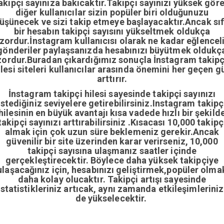
akipçi sayınıza bakıcaktır.Takipçi sayınızı yüksek gör
diğer kullanıcılar sizin popüler biri olduğunuzu
üşünecek ve sizi takip etmeye başlayacaktır.Ancak sıf
bir hesabın takipçi sayısını yükseltmek oldukça
zordur.İnstagram kullanıcısı olarak ne kadar eğlencel
gönderiler paylaşsanızda hesabınızı büyütmek oldukç
zordur.Buradan çıkardığımız sonuçla İnstagram takipç
ilesi siteleri kullanıcılar arasında önemini her geçen g
arttırır.
İnstagram takipçi hilesi sayesinde takipçi sayınızı
istediğiniz seviyelere getirebilirsiniz.Instagram takipç
hilesinin en büyük avantajı kısa vadede hızlı bir şekild
takipçi sayınızı arttırabilirsiniz .Kısacası 10,000 takipç
almak için çok uzun süre beklemeniz gerekir.Ancak
güvenilir bir site üzerinden karar verirseniz, 10,000
takipçi sayısına ulaşmanız saatler içinde
gerçekleştirecektir. Böylece daha yüksek takipçiye
ulaşacağınız için, hesabınızı geliştirmek,popüler olma
daha kolay olucaktır. Takipçi artışı sayesinde
istatistikleriniz artıcak, aynı zamanda etkileşimleriniz
de yükselecektir.