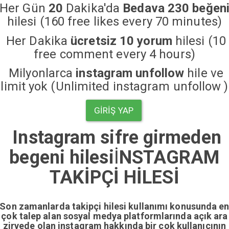
Her Gün
20
Dakika'da
Bedava 230 beğen
hilesi (160 free likes every 70 minutes)
Her Dakika
ücretsiz 10 yorum
hilesi (10
free comment every 4 hours)
Milyonlarca
instagram unfollow
hile ve
limit yok (Unlimited instagram unfollow )
GIRIŞ YAP
Instagram sifre girmeden
begeni hilesi
İ
NSTAGRAM
TAKİPÇİ HİLESİ
Son zamanlarda takipçi hilesi kullanımı konusunda e
çok talep alan sosyal medya platformlarında açık ara
zirvede olan instagram hakkında bir çok kullanıcının