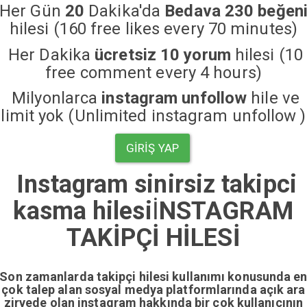
Her Gün
20
Dakika'da
Bedava 230 beğen
hilesi (160 free likes every 70 minutes)
Her Dakika
ücretsiz 10 yorum
hilesi (10
free comment every 4 hours)
Milyonlarca
instagram unfollow
hile ve
limit yok (Unlimited instagram unfollow )
GIRIŞ YAP
Instagram sinirsiz takipci
kasma hilesi
İ
NSTAGRAM
TAKİPÇİ HİLESİ
Son zamanlarda takipçi hilesi kullanımı konusunda e
çok talep alan sosyal medya platformlarında açık ara
zirvede olan instagram hakkında bir çok kullanıcının