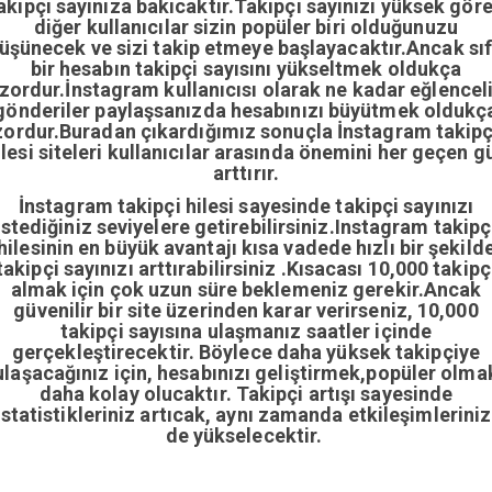
akipçi sayınıza bakıcaktır.Takipçi sayınızı yüksek gör
diğer kullanıcılar sizin popüler biri olduğunuzu
üşünecek ve sizi takip etmeye başlayacaktır.Ancak sıf
bir hesabın takipçi sayısını yükseltmek oldukça
zordur.İnstagram kullanıcısı olarak ne kadar eğlencel
gönderiler paylaşsanızda hesabınızı büyütmek oldukç
zordur.Buradan çıkardığımız sonuçla İnstagram takipç
ilesi siteleri kullanıcılar arasında önemini her geçen g
arttırır.
İnstagram takipçi hilesi sayesinde takipçi sayınızı
istediğiniz seviyelere getirebilirsiniz.Instagram takipç
hilesinin en büyük avantajı kısa vadede hızlı bir şekild
takipçi sayınızı arttırabilirsiniz .Kısacası 10,000 takipç
almak için çok uzun süre beklemeniz gerekir.Ancak
güvenilir bir site üzerinden karar verirseniz, 10,000
takipçi sayısına ulaşmanız saatler içinde
gerçekleştirecektir. Böylece daha yüksek takipçiye
ulaşacağınız için, hesabınızı geliştirmek,popüler olma
daha kolay olucaktır. Takipçi artışı sayesinde
istatistikleriniz artıcak, aynı zamanda etkileşimleriniz
de yükselecektir.