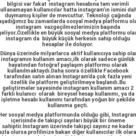
bilgisi var fakat instagram hesabına tam verimli
ullanamayan kullanıcılar hatta instagram’ın ismini da
duymamış kişiler de mevcuttur. Teknoloji çağında
aşadığımız bu zamanlarda sosyal medya platformu ol
instagram vazgeçilmezlerimizin başında
geliyor.Özellikle en büyük sosyal medya platformu ola
instagram da büyük küçük herkesin sahip olduğu
hesaplar ile doluyor.
Dünya üzerinde milyarlarca aktif kullanıcıya sahip ola
instagramın kullanım amacı,ilk olarak sadece günlük
hayatından fotoğraf paylaşım platformu olarak
kullanılmaktaydı.Daha sonra özellikle Facebook
tarafından satın alınan İnstagram'da çok fazla yeni
özellik ile platform geliştirilmeye başlandı.Bu
geliştirmeler sayesinde instagram kullanım amacı 2
farklı kulanıcı olarak bireysel hesap kullanımı, ya da
işletme hesabı kullanımı tarafından yoğun bir şekilde
kullanıma geçti.
Her sosyal medya platformunda olduğu gibi, Instagra
içerisinde de takipçi sayıları büyük bir öneme
sahiptir.İnstagram üzerinde takipçi sayınız ne kadar
azla olursa profilinize bakan diğer kullanıcılar ilk olar