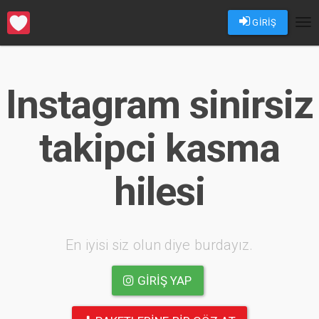
GİRİŞ
Tog
nav
Instagram sinirsiz
takipci kasma
hilesi
En iyisi siz olun diye burdayız.
GIRIŞ YAP