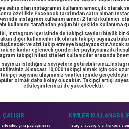
ıya sahip olan instagramın kullanım amacı,ilk olarak 
nra özellikle Facebook tarafından satın alınan İnstag
yesinde instagram kullanım amacı 2 farklı kulanıcı ol
abı kullanımı tarafından yoğun bir şekilde kullanıma ge
i, Instagram içerisinde de takipçi sayıları büyük bir 
bakan diğer kullanıcılar ilk olarak takipçi sayınıza bak
 düşünecek ve sizi takip etmeye başlayacaktır.Ancak sı
arak ne kadar eğlenceli gönderiler paylaşsanızda hes
gram takipçi hilesi siteleri kullanıcılar arasında önem
sayınızı istediğiniz seviyelere getirebilirsiniz.Instag
ırabilirsiniz .Kısacası 10,000 takipçi almak için çok u
0 takipçi sayısına ulaşmanız saatler içinde gerçekleşti
opüler olmak daha kolay olucaktır. Takipçi artışı sayes
etkileşimlerinizi de yükselecektir.
 ÇALIŞIR
KIMLER KULLANABILI
niz ile dilediğiniz paylaşımınıza
Instagram üyeliği olan herkes siste