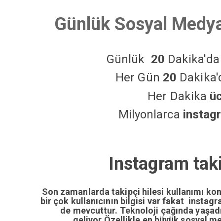
Günlük Sosyal Medya
Günlük
20
Dakika'd
Her Gün
20
Dakika
Her Dakika
ü
Milyonlarca
instag
Instagram tak
Son zamanlarda takipçi hilesi kullanımı ko
bir çok kullanıcının bilgisi var fakat insta
de mevcuttur. Teknoloji çağında yaşa
geliyor.Özellikle en büyük sosyal m