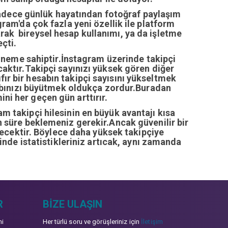
sadece günlük hayatından fotoğraf paylaşım
ram'da çok fazla yeni özellik ile platform
arak bireysel hesap kullanımı, ya da işletme
çti.
öneme sahiptir.İnstagram üzerinde takipçi
ıcaktır.Takipçi sayınızı yüksek gören diğer
fır bir hesabın takipçi sayısını yükseltmek
abınızı büyütmek oldukça zordur.Buradan
ini her geçen gün arttırır.
ram takipçi hilesinin en büyük avantajı kısa
zun süre beklemeniz gerekir.Ancak güvenilir bir
recektir. Böylece daha yüksek takipçiye
inde istatistikleriniz artıcak, aynı zamanda
R
BIZE ULAŞIN
mi
Her türlü soru ve görüşleriniz için
İletişim