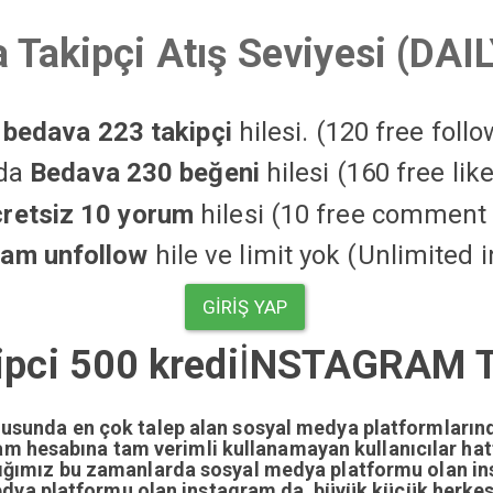
 Takipçi Atış Seviyesi (DAI
a
bedava 223 takipçi
hilesi. (120 free foll
'da
Bedava 230 beğeni
hilesi (160 free li
cretsiz 10 yorum
hilesi (10 free comment 
ram unfollow
hile ve limit yok (Unlimited 
GIRIŞ YAP
ipci 500 kredi
İ
NSTAGRAM TA
nusunda en çok talep alan sosyal medya platformların
gram hesabına tam verimli kullanamayan kullanıcılar ha
dığımız bu zamanlarda sosyal medya platformu olan i
edya platformu olan instagram da büyük küçük herkesi