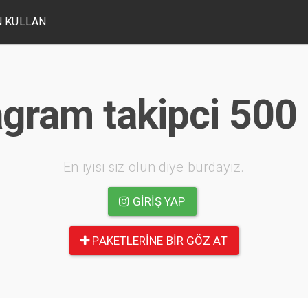
 KULLAN
agram takipci 500 
En iyisi siz olun diye burdayız.
GIRIŞ YAP
PAKETLERINE BIR GÖZ AT