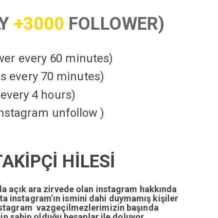
LY
+3000
FOLLOWER)
ower every 60 minutes)
kes every 70 minutes)
every 4 hours)
instagram unfollow )
KİPÇİ HİLESİ
da açık ara zirvede olan instagram hakkında
tta instagram’ın ismini dahi duymamış kişiler
nstagram vazgeçilmezlerimizin başında
n sahip olduğu hesaplar ile doluyor.