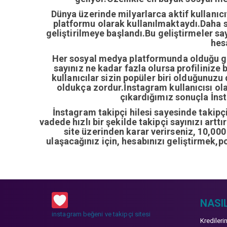
Dünya üzerinde milyarlarca aktif kullanıc
platformu olarak kullanılmaktaydı.Daha so
geliştirilmeye başlandı.Bu geliştirmeler sa
hes
Her sosyal medya platformunda olduğu gib
sayınız ne kadar fazla olursa profilinize 
kullanıcılar sizin popüler biri olduğunuzu
oldukça zordur.İnstagram kullanıcısı ol
çıkardığımız sonuçla İnsta
İnstagram takipçi hilesi sayesinde takipçi 
vadede hızlı bir şekilde takipçi sayınızı artt
site üzerinden karar verirseniz, 10,00
ulaşacağınız için, hesabınızı geliştirmek,p
NASIL
instagram beğeni ve takipçi sitesi
Kredileri