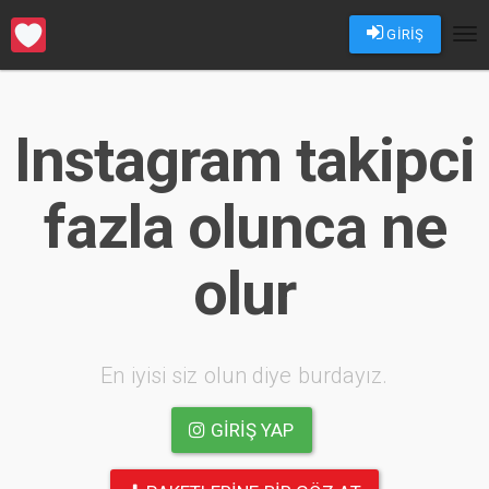
GİRİŞ
Tog
nav
Instagram takipci
fazla olunca ne
olur
En iyisi siz olun diye burdayız.
GIRIŞ YAP