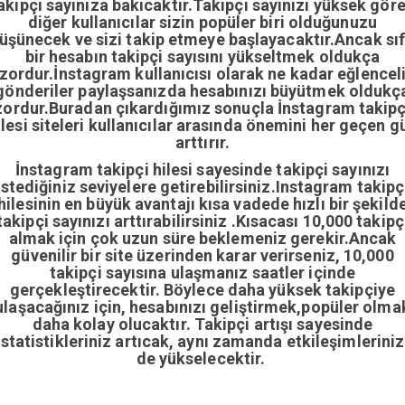
akipçi sayınıza bakıcaktır.Takipçi sayınızı yüksek gör
diğer kullanıcılar sizin popüler biri olduğunuzu
üşünecek ve sizi takip etmeye başlayacaktır.Ancak sıf
bir hesabın takipçi sayısını yükseltmek oldukça
zordur.İnstagram kullanıcısı olarak ne kadar eğlencel
gönderiler paylaşsanızda hesabınızı büyütmek oldukç
zordur.Buradan çıkardığımız sonuçla İnstagram takipç
ilesi siteleri kullanıcılar arasında önemini her geçen g
arttırır.
İnstagram takipçi hilesi sayesinde takipçi sayınızı
istediğiniz seviyelere getirebilirsiniz.Instagram takipç
hilesinin en büyük avantajı kısa vadede hızlı bir şekild
takipçi sayınızı arttırabilirsiniz .Kısacası 10,000 takipç
almak için çok uzun süre beklemeniz gerekir.Ancak
güvenilir bir site üzerinden karar verirseniz, 10,000
takipçi sayısına ulaşmanız saatler içinde
gerçekleştirecektir. Böylece daha yüksek takipçiye
ulaşacağınız için, hesabınızı geliştirmek,popüler olma
daha kolay olucaktır. Takipçi artışı sayesinde
istatistikleriniz artıcak, aynı zamanda etkileşimleriniz
de yükselecektir.