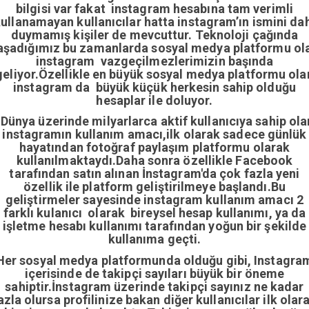
bilgisi var fakat instagram hesabına tam verimli
ullanamayan kullanıcılar hatta instagram’ın ismini da
duymamış kişiler de mevcuttur. Teknoloji çağında
aşadığımız bu zamanlarda sosyal medya platformu ol
instagram vazgeçilmezlerimizin başında
geliyor.Özellikle en büyük sosyal medya platformu ola
instagram da büyük küçük herkesin sahip olduğu
hesaplar ile doluyor.
Dünya üzerinde milyarlarca aktif kullanıcıya sahip ola
instagramın kullanım amacı,ilk olarak sadece günlük
hayatından fotoğraf paylaşım platformu olarak
kullanılmaktaydı.Daha sonra özellikle Facebook
tarafından satın alınan İnstagram'da çok fazla yeni
özellik ile platform geliştirilmeye başlandı.Bu
geliştirmeler sayesinde instagram kullanım amacı 2
farklı kulanıcı olarak bireysel hesap kullanımı, ya da
işletme hesabı kullanımı tarafından yoğun bir şekilde
kullanıma geçti.
Her sosyal medya platformunda olduğu gibi, Instagra
içerisinde de takipçi sayıları büyük bir öneme
sahiptir.İnstagram üzerinde takipçi sayınız ne kadar
azla olursa profilinize bakan diğer kullanıcılar ilk olar