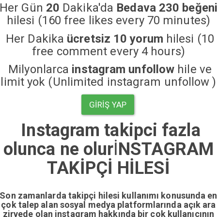
Her Gün
20
Dakika'da
Bedava 230 beğen
hilesi (160 free likes every 70 minutes)
Her Dakika
ücretsiz 10 yorum
hilesi (10
free comment every 4 hours)
Milyonlarca
instagram unfollow
hile ve
limit yok (Unlimited instagram unfollow )
GIRIŞ YAP
Instagram takipci fazla
olunca ne olur
İ
NSTAGRAM
TAKİPÇİ HİLESİ
Son zamanlarda takipçi hilesi kullanımı konusunda e
çok talep alan sosyal medya platformlarında açık ara
zirvede olan instagram hakkında bir çok kullanıcının