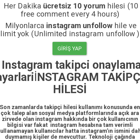
Her Dakika
ücretsiz 10 yorum
hilesi (10
free comment every 4 hours)
Milyonlarca
instagram unfollow
hile ve
limit yok (Unlimited instagram unfollow )
GIRIŞ YAP
Instagram takipci onaylam
ayarlari
İ
NSTAGRAM TAKİPÇ
HİLESİ
Son zamanlarda takipçi hilesi kullanımı konusunda e
çok talep alan sosyal medya platformlarında açık ara
zirvede olan instagram hakkında bir çok kullanıcının
bilgisi var fakat instagram hesabına tam verimli
ullanamayan kullanıcılar hatta instagram’ın ismini da
duymamış kişiler de mevcuttur. Teknoloji çağında