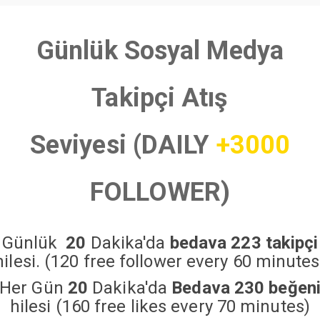
Günlük Sosyal Medya
Takipçi Atış
Seviyesi (DAILY
+3000
FOLLOWER)
Günlük
20
Dakika'da
bedava 223 takipçi
hilesi. (120 free follower every 60 minutes
Her Gün
20
Dakika'da
Bedava 230 beğen
hilesi (160 free likes every 70 minutes)