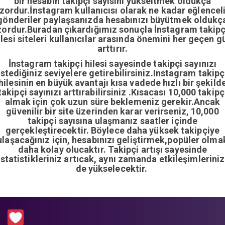
bir hesabın takipçi sayısını yükseltmek oldukça
zordur.İnstagram kullanıcısı olarak ne kadar eğlencel
gönderiler paylaşsanızda hesabınızı büyütmek oldukç
zordur.Buradan çıkardığımız sonuçla İnstagram takipç
ilesi siteleri kullanıcılar arasında önemini her geçen g
arttırır.
İnstagram takipçi hilesi sayesinde takipçi sayınızı
istediğiniz seviyelere getirebilirsiniz.Instagram takipç
hilesinin en büyük avantajı kısa vadede hızlı bir şekild
takipçi sayınızı arttırabilirsiniz .Kısacası 10,000 takipç
almak için çok uzun süre beklemeniz gerekir.Ancak
güvenilir bir site üzerinden karar verirseniz, 10,000
takipçi sayısına ulaşmanız saatler içinde
gerçekleştirecektir. Böylece daha yüksek takipçiye
ulaşacağınız için, hesabınızı geliştirmek,popüler olma
daha kolay olucaktır. Takipçi artışı sayesinde
istatistikleriniz artıcak, aynı zamanda etkileşimleriniz
de yükselecektir.