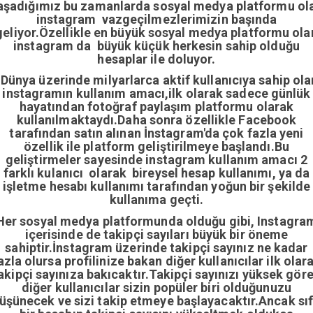
aşadığımız bu zamanlarda sosyal medya platformu ol
instagram vazgeçilmezlerimizin başında
geliyor.Özellikle en büyük sosyal medya platformu ola
instagram da büyük küçük herkesin sahip olduğu
hesaplar ile doluyor.
Dünya üzerinde milyarlarca aktif kullanıcıya sahip ola
instagramın kullanım amacı,ilk olarak sadece günlük
hayatından fotoğraf paylaşım platformu olarak
kullanılmaktaydı.Daha sonra özellikle Facebook
tarafından satın alınan İnstagram'da çok fazla yeni
özellik ile platform geliştirilmeye başlandı.Bu
geliştirmeler sayesinde instagram kullanım amacı 2
farklı kulanıcı olarak bireysel hesap kullanımı, ya da
işletme hesabı kullanımı tarafından yoğun bir şekilde
kullanıma geçti.
Her sosyal medya platformunda olduğu gibi, Instagra
içerisinde de takipçi sayıları büyük bir öneme
sahiptir.İnstagram üzerinde takipçi sayınız ne kadar
azla olursa profilinize bakan diğer kullanıcılar ilk olar
akipçi sayınıza bakıcaktır.Takipçi sayınızı yüksek gör
diğer kullanıcılar sizin popüler biri olduğunuzu
üşünecek ve sizi takip etmeye başlayacaktır.Ancak sıf