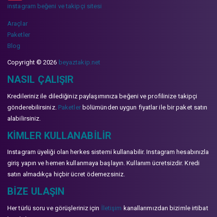
instagram beğeni ve takipçi sitesi
Araçlar
Paketler
Blog
Copyright © 2026
beyaztakip.net
NASIL ÇALIŞIR
Kredileriniz ile dilediğiniz paylaşımınıza beğeni ve profilinize takipçi
gönderebilirsiniz.
Paketler
bölümünden uygun fiyatlar ile bir paket satın
alabilirsiniz.
KIMLER KULLANABILIR
Instagram üyeliği olan herkes sistemi kullanabilir. Instagram hesabınızla
giriş yapın ve hemen kullanmaya başlayın. Kullanım ücretsizdir. Kredi
satın almadıkça hiçbir ücret ödemezsiniz.
BIZE ULAŞIN
Her türlü soru ve görüşleriniz için
İletişim
kanallarımızdan bizimle irtibat