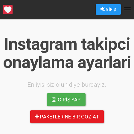
GİRİŞ
Tog
nav
Instagram takipci
onaylama ayarlari
En iyisi siz olun diye burdayız.
GIRIŞ YAP
PAKETLERINE BIR GÖZ AT