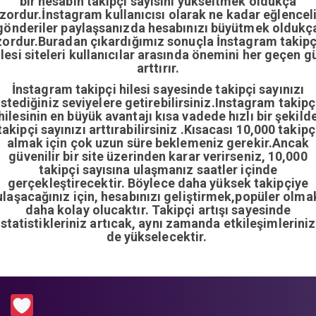
bir hesabın takipçi sayısını yükseltmek oldukça
zordur.İnstagram kullanıcısı olarak ne kadar eğlencel
gönderiler paylaşsanızda hesabınızı büyütmek oldukç
zordur.Buradan çıkardığımız sonuçla İnstagram takipç
ilesi siteleri kullanıcılar arasında önemini her geçen g
arttırır.
İnstagram takipçi hilesi sayesinde takipçi sayınızı
istediğiniz seviyelere getirebilirsiniz.Instagram takipç
hilesinin en büyük avantajı kısa vadede hızlı bir şekild
takipçi sayınızı arttırabilirsiniz .Kısacası 10,000 takipç
almak için çok uzun süre beklemeniz gerekir.Ancak
güvenilir bir site üzerinden karar verirseniz, 10,000
takipçi sayısına ulaşmanız saatler içinde
gerçekleştirecektir. Böylece daha yüksek takipçiye
ulaşacağınız için, hesabınızı geliştirmek,popüler olma
daha kolay olucaktır. Takipçi artışı sayesinde
istatistikleriniz artıcak, aynı zamanda etkileşimleriniz
de yükselecektir.