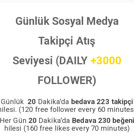
Günlük Sosyal Medya
Takipçi Atış
Seviyesi (DAILY
+3000
FOLLOWER)
Günlük
20
Dakika'da
bedava 223 takipçi
hilesi. (120 free follower every 60 minutes
Her Gün
20
Dakika'da
Bedava 230 beğen
hilesi (160 free likes every 70 minutes)