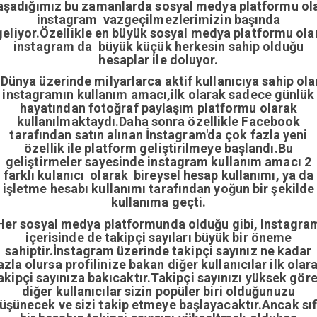
aşadığımız bu zamanlarda sosyal medya platformu ol
instagram vazgeçilmezlerimizin başında
geliyor.Özellikle en büyük sosyal medya platformu ola
instagram da büyük küçük herkesin sahip olduğu
hesaplar ile doluyor.
Dünya üzerinde milyarlarca aktif kullanıcıya sahip ola
instagramın kullanım amacı,ilk olarak sadece günlük
hayatından fotoğraf paylaşım platformu olarak
kullanılmaktaydı.Daha sonra özellikle Facebook
tarafından satın alınan İnstagram'da çok fazla yeni
özellik ile platform geliştirilmeye başlandı.Bu
geliştirmeler sayesinde instagram kullanım amacı 2
farklı kulanıcı olarak bireysel hesap kullanımı, ya da
işletme hesabı kullanımı tarafından yoğun bir şekilde
kullanıma geçti.
Her sosyal medya platformunda olduğu gibi, Instagra
içerisinde de takipçi sayıları büyük bir öneme
sahiptir.İnstagram üzerinde takipçi sayınız ne kadar
azla olursa profilinize bakan diğer kullanıcılar ilk olar
akipçi sayınıza bakıcaktır.Takipçi sayınızı yüksek gör
diğer kullanıcılar sizin popüler biri olduğunuzu
üşünecek ve sizi takip etmeye başlayacaktır.Ancak sıf