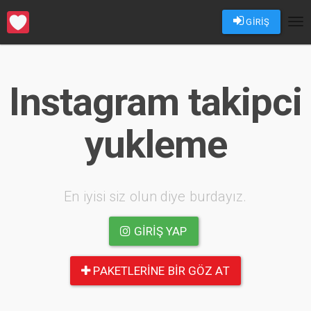
GİRİŞ
Tog
nav
Instagram takipci
yukleme
En iyisi siz olun diye burdayız.
GIRIŞ YAP
PAKETLERINE BIR GÖZ AT