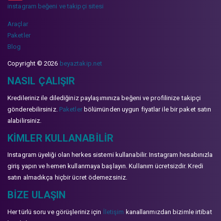
instagram beğeni ve takipçi sitesi
Araçlar
Paketler
Blog
Copyright © 2026
beyaztakip.net
NASIL ÇALIŞIR
Kredileriniz ile dilediğiniz paylaşımınıza beğeni ve profilinize takipçi
gönderebilirsiniz.
Paketler
bölümünden uygun fiyatlar ile bir paket satın
alabilirsiniz.
KIMLER KULLANABILIR
Instagram üyeliği olan herkes sistemi kullanabilir. Instagram hesabınızla
giriş yapın ve hemen kullanmaya başlayın. Kullanım ücretsizdir. Kredi
satın almadıkça hiçbir ücret ödemezsiniz.
BIZE ULAŞIN
Her türlü soru ve görüşleriniz için
İletişim
kanallarımızdan bizimle irtibat