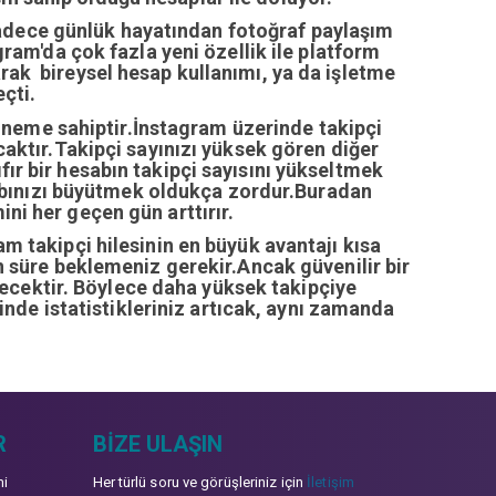
sadece günlük hayatından fotoğraf paylaşım
ram'da çok fazla yeni özellik ile platform
arak bireysel hesap kullanımı, ya da işletme
çti.
öneme sahiptir.İnstagram üzerinde takipçi
ıcaktır.Takipçi sayınızı yüksek gören diğer
fır bir hesabın takipçi sayısını yükseltmek
abınızı büyütmek oldukça zordur.Buradan
ini her geçen gün arttırır.
ram takipçi hilesinin en büyük avantajı kısa
zun süre beklemeniz gerekir.Ancak güvenilir bir
recektir. Böylece daha yüksek takipçiye
inde istatistikleriniz artıcak, aynı zamanda
R
BIZE ULAŞIN
mi
Her türlü soru ve görüşleriniz için
İletişim