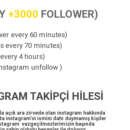
LY
+3000
FOLLOWER)
ower every 60 minutes)
kes every 70 minutes)
every 4 hours)
instagram unfollow )
RAM TAKİPÇİ HİLESİ
da açık ara zirvede olan instagram hakkında
tta instagram’ın ismini dahi duymamış kişiler
nstagram vazgeçilmezlerimizin başında
n sahip olduğu hesaplar ile doluyor.