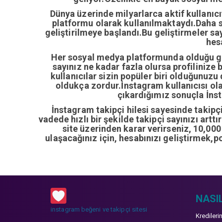
Dünya üzerinde milyarlarca aktif kullanıc
platformu olarak kullanılmaktaydı.Daha so
geliştirilmeye başlandı.Bu geliştirmeler sa
hes
Her sosyal medya platformunda olduğu gib
sayınız ne kadar fazla olursa profilinize 
kullanıcılar sizin popüler biri olduğunuzu
oldukça zordur.İnstagram kullanıcısı ol
çıkardığımız sonuçla İnsta
İnstagram takipçi hilesi sayesinde takipçi 
vadede hızlı bir şekilde takipçi sayınızı artt
site üzerinden karar verirseniz, 10,00
ulaşacağınız için, hesabınızı geliştirmek,p
NASIL
instagram beğeni ve takipçi sitesi
Kredileri