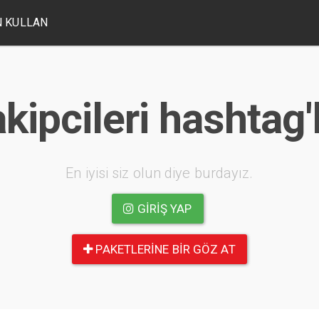
 KULLAN
ipcileri hashtag'l
En iyisi siz olun diye burdayız.
GIRIŞ YAP
PAKETLERINE BIR GÖZ AT