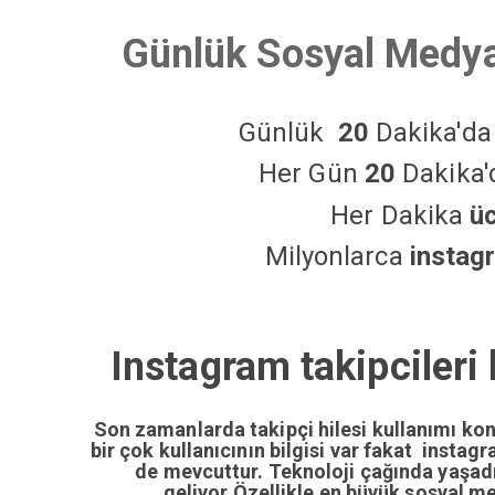
Günlük Sosyal Medya
Günlük
20
Dakika'd
Her Gün
20
Dakika
Her Dakika
ü
Milyonlarca
instag
Instagram takipcileri 
Son zamanlarda takipçi hilesi kullanımı ko
bir çok kullanıcının bilgisi var fakat insta
de mevcuttur. Teknoloji çağında yaşa
geliyor.Özellikle en büyük sosyal m