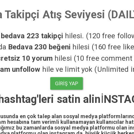
 Takipçi Atış Seviyesi (DAI
a
bedava 223 takipçi
hilesi. (120 free foll
'da
Bedava 230 beğeni
hilesi (160 free li
cretsiz 10 yorum
hilesi (10 free comment 
ram unfollow
hile ve limit yok (Unlimited 
GIRIŞ YAP
hashtag'leri satin alin
İ
NSTAG
nusunda en çok talep alan sosyal medya platformların
gram hesabına tam verimli kullanamayan kullanıcılar ha
dığımız bu zamanlarda sosyal medya platformu olan i
edya platformu olan instagram da büyük küçük herkesi