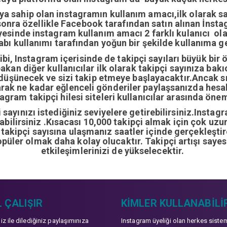
ıya sahip olan instagramın kullanım amacı,ilk olarak 
nra özellikle Facebook tarafından satın alınan İnstag
yesinde instagram kullanım amacı 2 farklı kulanıcı ol
abı kullanımı tarafından yoğun bir şekilde kullanıma ge
i, Instagram içerisinde de takipçi sayıları büyük bir 
bakan diğer kullanıcılar ilk olarak takipçi sayınıza bak
 düşünecek ve sizi takip etmeye başlayacaktır.Ancak sı
arak ne kadar eğlenceli gönderiler paylaşsanızda hes
gram takipçi hilesi siteleri kullanıcılar arasında önem
sayınızı istediğiniz seviyelere getirebilirsiniz.Instag
ırabilirsiniz .Kısacası 10,000 takipçi almak için çok u
0 takipçi sayısına ulaşmanız saatler içinde gerçekleşti
opüler olmak daha kolay olucaktır. Takipçi artışı sayes
etkileşimlerinizi de yükselecektir.
 ÇALIŞIR
KIMLER KULLANABILI
niz ile dilediğiniz paylaşımınıza
Instagram üyeliği olan herkes siste