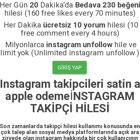
Her Gün
20
Dakika'da
Bedava 230 beğen
hilesi (160 free likes every 70 minutes)
Her Dakika
ücretsiz 10 yorum
hilesi (10
free comment every 4 hours)
Milyonlarca
instagram unfollow
hile ve
limit yok (Unlimited instagram unfollow )
GIRIŞ YAP
Instagram takipcileri satin a
apple odeme
İ
NSTAGRAM
TAKİPÇİ HİLESİ
Son zamanlarda takipçi hilesi kullanımı konusunda e
çok talep alan sosyal medya platformlarında açık ara
zirvede olan instagram hakkında bir çok kullanıcının