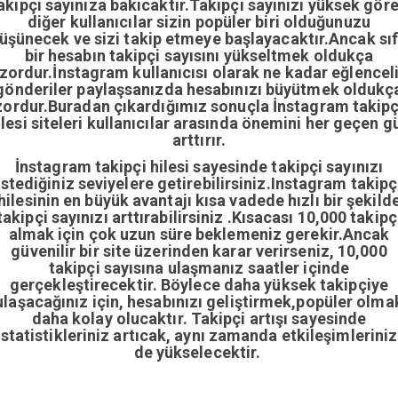
akipçi sayınıza bakıcaktır.Takipçi sayınızı yüksek gör
diğer kullanıcılar sizin popüler biri olduğunuzu
üşünecek ve sizi takip etmeye başlayacaktır.Ancak sıf
bir hesabın takipçi sayısını yükseltmek oldukça
zordur.İnstagram kullanıcısı olarak ne kadar eğlencel
gönderiler paylaşsanızda hesabınızı büyütmek oldukç
zordur.Buradan çıkardığımız sonuçla İnstagram takipç
ilesi siteleri kullanıcılar arasında önemini her geçen g
arttırır.
İnstagram takipçi hilesi sayesinde takipçi sayınızı
istediğiniz seviyelere getirebilirsiniz.Instagram takipç
hilesinin en büyük avantajı kısa vadede hızlı bir şekild
takipçi sayınızı arttırabilirsiniz .Kısacası 10,000 takipç
almak için çok uzun süre beklemeniz gerekir.Ancak
güvenilir bir site üzerinden karar verirseniz, 10,000
takipçi sayısına ulaşmanız saatler içinde
gerçekleştirecektir. Böylece daha yüksek takipçiye
ulaşacağınız için, hesabınızı geliştirmek,popüler olma
daha kolay olucaktır. Takipçi artışı sayesinde
istatistikleriniz artıcak, aynı zamanda etkileşimleriniz
de yükselecektir.