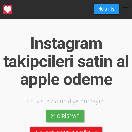
GİRİŞ
Tog
nav
Instagram
takipcileri satin al
apple odeme
En iyisi siz olun diye burdayız.
GIRIŞ YAP