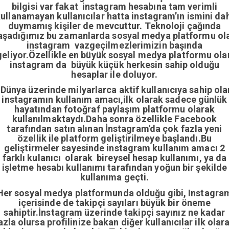
bilgisi var fakat instagram hesabına tam verimli
ullanamayan kullanıcılar hatta instagram’ın ismini da
duymamış kişiler de mevcuttur. Teknoloji çağında
aşadığımız bu zamanlarda sosyal medya platformu ol
instagram vazgeçilmezlerimizin başında
geliyor.Özellikle en büyük sosyal medya platformu ola
instagram da büyük küçük herkesin sahip olduğu
hesaplar ile doluyor.
Dünya üzerinde milyarlarca aktif kullanıcıya sahip ola
instagramın kullanım amacı,ilk olarak sadece günlük
hayatından fotoğraf paylaşım platformu olarak
kullanılmaktaydı.Daha sonra özellikle Facebook
tarafından satın alınan İnstagram'da çok fazla yeni
özellik ile platform geliştirilmeye başlandı.Bu
geliştirmeler sayesinde instagram kullanım amacı 2
farklı kulanıcı olarak bireysel hesap kullanımı, ya da
işletme hesabı kullanımı tarafından yoğun bir şekilde
kullanıma geçti.
Her sosyal medya platformunda olduğu gibi, Instagra
içerisinde de takipçi sayıları büyük bir öneme
sahiptir.İnstagram üzerinde takipçi sayınız ne kadar
azla olursa profilinize bakan diğer kullanıcılar ilk olar