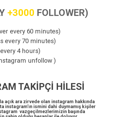
LY
+3000
FOLLOWER)
ower every 60 minutes)
kes every 70 minutes)
every 4 hours)
instagram unfollow )
AM TAKİPÇİ HİLESİ
da açık ara zirvede olan instagram hakkında
tta instagram’ın ismini dahi duymamış kişiler
nstagram vazgeçilmezlerimizin başında
n sahip olduğu hesaplar ile doluyor.