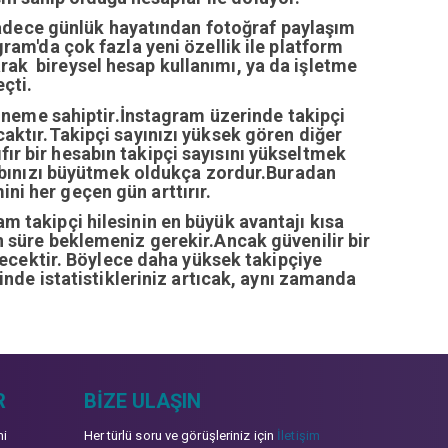
sadece günlük hayatından fotoğraf paylaşım
ram'da çok fazla yeni özellik ile platform
arak bireysel hesap kullanımı, ya da işletme
çti.
öneme sahiptir.İnstagram üzerinde takipçi
ıcaktır.Takipçi sayınızı yüksek gören diğer
fır bir hesabın takipçi sayısını yükseltmek
abınızı büyütmek oldukça zordur.Buradan
ini her geçen gün arttırır.
ram takipçi hilesinin en büyük avantajı kısa
zun süre beklemeniz gerekir.Ancak güvenilir bir
recektir. Böylece daha yüksek takipçiye
inde istatistikleriniz artıcak, aynı zamanda
R
BIZE ULAŞIN
mi
Her türlü soru ve görüşleriniz için
İletişim