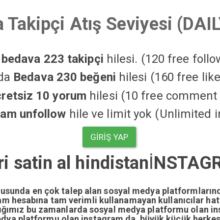
 Takipçi Atış Seviyesi (DAI
a
bedava 223 takipçi
hilesi. (120 free foll
'da
Bedava 230 beğeni
hilesi (160 free li
cretsiz 10 yorum
hilesi (10 free comment 
ram unfollow
hile ve limit yok (Unlimited 
GIRIŞ YAP
i satin al hindistan
İ
NSTAGR
nusunda en çok talep alan sosyal medya platformların
gram hesabına tam verimli kullanamayan kullanıcılar ha
dığımız bu zamanlarda sosyal medya platformu olan i
edya platformu olan instagram da büyük küçük herkesi