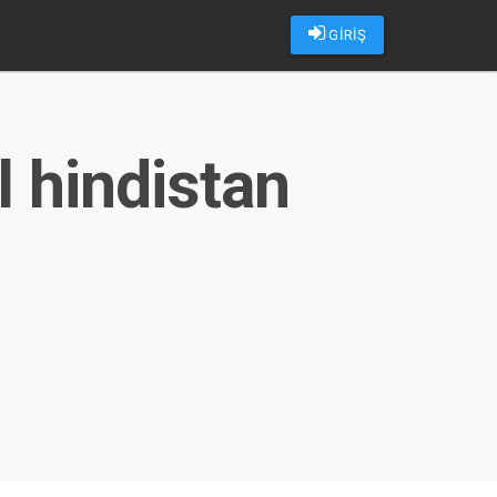
GİRİŞ
l hindistan