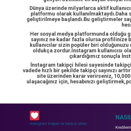
Dünya üzerinde milyarlarca aktif kullanıc
platformu olarak kullanılmaktaydı.Daha so
geliştirilmeye başlandı.Bu geliştirmeler sa
hes
Her sosyal medya platformunda olduğu gib
sayınız ne kadar fazla olursa profilinize 
kullanıcılar sizin popüler biri olduğunuzu
oldukça zordur.İnstagram kullanıcısı ol
çıkardığımız sonuçla İnsta
İnstagram takipçi hilesi sayesinde takipçi 
vadede hızlı bir şekilde takipçi sayınızı artt
site üzerinden karar verirseniz, 10,00
ulaşacağınız için, hesabınızı geliştirmek,p
NASIL
instagram beğeni ve takipçi sitesi
Kredileri