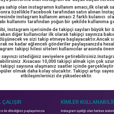
ıya sahip olan instagramın kullanım amacı,ilk olarak 
nra özellikle Facebook tarafından satın alınan İnstag
yesinde instagram kullanım amacı 2 farklı kulanıcı ol
abı kullanımı tarafından yoğun bir şekilde kullanıma ge
i, Instagram içerisinde de takipçi sayıları büyük bir 
bakan diğer kullanıcılar ilk olarak takipçi sayınıza bak
 düşünecek ve sizi takip etmeye başlayacaktır.Ancak sı
arak ne kadar eğlenceli gönderiler paylaşsanızda hes
gram takipçi hilesi siteleri kullanıcılar arasında önem
sayınızı istediğiniz seviyelere getirebilirsiniz.Instag
ırabilirsiniz .Kısacası 10,000 takipçi almak için çok u
0 takipçi sayısına ulaşmanız saatler içinde gerçekleşti
opüler olmak daha kolay olucaktır. Takipçi artışı sayes
etkileşimlerinizi de yükselecektir.
 ÇALIŞIR
KIMLER KULLANABILI
niz ile dilediğiniz paylaşımınıza
Instagram üyeliği olan herkes siste