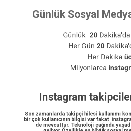
Günlük Sosyal Medya
Günlük
20
Dakika'd
Her Gün
20
Dakika
Her Dakika
ü
Milyonlarca
instag
Instagram takipciler
Son zamanlarda takipçi hilesi kullanımı ko
bir çok kullanıcının bilgisi var fakat insta
de mevcuttur. Teknoloji çağında yaşa
geliyor.Özellikle en büyük sosyal m