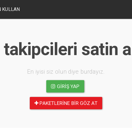
 KULLAN
takipcileri satin a
En iyisi siz olun diye burdayız.
GIRIŞ YAP
PAKETLERINE BIR GÖZ AT