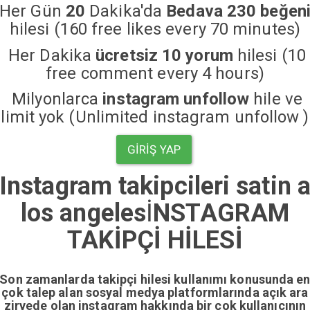
Her Gün
20
Dakika'da
Bedava 230 beğen
hilesi (160 free likes every 70 minutes)
Her Dakika
ücretsiz 10 yorum
hilesi (10
free comment every 4 hours)
Milyonlarca
instagram unfollow
hile ve
limit yok (Unlimited instagram unfollow )
GIRIŞ YAP
Instagram takipcileri satin a
los angeles
İ
NSTAGRAM
TAKİPÇİ HİLESİ
Son zamanlarda takipçi hilesi kullanımı konusunda e
çok talep alan sosyal medya platformlarında açık ara
zirvede olan instagram hakkında bir çok kullanıcının