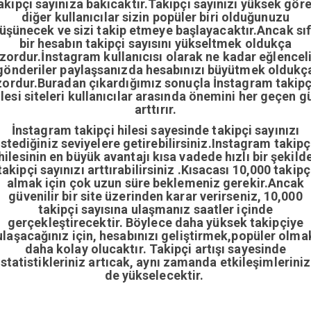
akipçi sayınıza bakıcaktır.Takipçi sayınızı yüksek gör
diğer kullanıcılar sizin popüler biri olduğunuzu
üşünecek ve sizi takip etmeye başlayacaktır.Ancak sıf
bir hesabın takipçi sayısını yükseltmek oldukça
zordur.İnstagram kullanıcısı olarak ne kadar eğlencel
gönderiler paylaşsanızda hesabınızı büyütmek oldukç
zordur.Buradan çıkardığımız sonuçla İnstagram takipç
ilesi siteleri kullanıcılar arasında önemini her geçen g
arttırır.
İnstagram takipçi hilesi sayesinde takipçi sayınızı
istediğiniz seviyelere getirebilirsiniz.Instagram takipç
hilesinin en büyük avantajı kısa vadede hızlı bir şekild
takipçi sayınızı arttırabilirsiniz .Kısacası 10,000 takipç
almak için çok uzun süre beklemeniz gerekir.Ancak
güvenilir bir site üzerinden karar verirseniz, 10,000
takipçi sayısına ulaşmanız saatler içinde
gerçekleştirecektir. Böylece daha yüksek takipçiye
ulaşacağınız için, hesabınızı geliştirmek,popüler olma
daha kolay olucaktır. Takipçi artışı sayesinde
istatistikleriniz artıcak, aynı zamanda etkileşimleriniz
de yükselecektir.