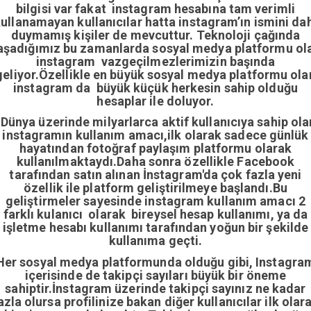
bilgisi var fakat instagram hesabına tam verimli
ullanamayan kullanıcılar hatta instagram’ın ismini da
duymamış kişiler de mevcuttur. Teknoloji çağında
aşadığımız bu zamanlarda sosyal medya platformu ol
instagram vazgeçilmezlerimizin başında
geliyor.Özellikle en büyük sosyal medya platformu ola
instagram da büyük küçük herkesin sahip olduğu
hesaplar ile doluyor.
Dünya üzerinde milyarlarca aktif kullanıcıya sahip ola
instagramın kullanım amacı,ilk olarak sadece günlük
hayatından fotoğraf paylaşım platformu olarak
kullanılmaktaydı.Daha sonra özellikle Facebook
tarafından satın alınan İnstagram'da çok fazla yeni
özellik ile platform geliştirilmeye başlandı.Bu
geliştirmeler sayesinde instagram kullanım amacı 2
farklı kulanıcı olarak bireysel hesap kullanımı, ya da
işletme hesabı kullanımı tarafından yoğun bir şekilde
kullanıma geçti.
Her sosyal medya platformunda olduğu gibi, Instagra
içerisinde de takipçi sayıları büyük bir öneme
sahiptir.İnstagram üzerinde takipçi sayınız ne kadar
azla olursa profilinize bakan diğer kullanıcılar ilk olar