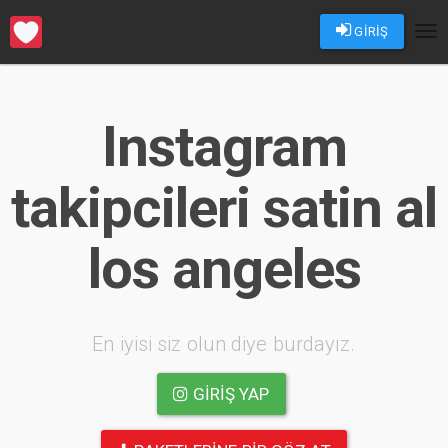
GİRİŞ
Tog
nav
Instagram
takipcileri satin al
los angeles
En iyisi siz olun diye burdayız.
GIRIŞ YAP