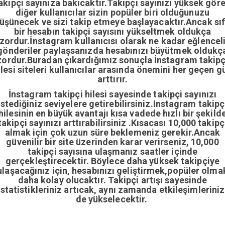
akipçi sayınıza bakıcaktır.Takipçi sayınızı yüksek gör
diğer kullanıcılar sizin popüler biri olduğunuzu
üşünecek ve sizi takip etmeye başlayacaktır.Ancak sıf
bir hesabın takipçi sayısını yükseltmek oldukça
zordur.İnstagram kullanıcısı olarak ne kadar eğlencel
gönderiler paylaşsanızda hesabınızı büyütmek oldukç
zordur.Buradan çıkardığımız sonuçla İnstagram takipç
ilesi siteleri kullanıcılar arasında önemini her geçen g
arttırır.
İnstagram takipçi hilesi sayesinde takipçi sayınızı
istediğiniz seviyelere getirebilirsiniz.Instagram takipç
hilesinin en büyük avantajı kısa vadede hızlı bir şekild
takipçi sayınızı arttırabilirsiniz .Kısacası 10,000 takipç
almak için çok uzun süre beklemeniz gerekir.Ancak
güvenilir bir site üzerinden karar verirseniz, 10,000
takipçi sayısına ulaşmanız saatler içinde
gerçekleştirecektir. Böylece daha yüksek takipçiye
ulaşacağınız için, hesabınızı geliştirmek,popüler olma
daha kolay olucaktır. Takipçi artışı sayesinde
istatistikleriniz artıcak, aynı zamanda etkileşimleriniz
de yükselecektir.