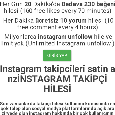
Her Gün
20
Dakika'da
Bedava 230 beğen
hilesi (160 free likes every 70 minutes)
Her Dakika
ücretsiz 10 yorum
hilesi (10
free comment every 4 hours)
Milyonlarca
instagram unfollow
hile ve
limit yok (Unlimited instagram unfollow )
GIRIŞ YAP
Instagram takipcileri satin a
nz
İ
NSTAGRAM TAKİPÇİ
HİLESİ
Son zamanlarda takipçi hilesi kullanımı konusunda e
çok talep alan sosyal medya platformlarında açık ara
zirvede olan instagram hakkında bir çok kullanıcının