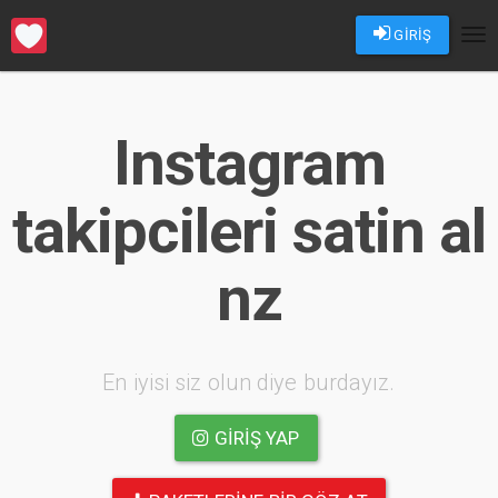
GİRİŞ
Tog
nav
Instagram
takipcileri satin al
nz
En iyisi siz olun diye burdayız.
GIRIŞ YAP