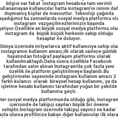
bilgisi var fakat instagram hesabına tam verimli
ullanamayan kullanıcılar hatta instagram’ın ismini da
duymamış kişiler de mevcuttur. Teknoloji çağında
aşadığımız bu zamanlarda sosyal medya platformu ol
instagram vazgeçilmezlerimizin başında
geliyor.Özellikle en büyük sosyal medya platformu ola
instagram da büyük küçük herkesin sahip olduğu
hesaplar ile doluyor.
Dünya üzerinde milyarlarca aktif kullanıcıya sahip ola
instagramın kullanım amacı,ilk olarak sadece günlük
hayatından fotoğraf paylaşım platformu olarak
kullanılmaktaydı.Daha sonra özellikle Facebook
tarafından satın alınan İnstagram'da çok fazla yeni
özellik ile platform geliştirilmeye başlandı.Bu
geliştirmeler sayesinde instagram kullanım amacı 2
farklı kulanıcı olarak bireysel hesap kullanımı, ya da
işletme hesabı kullanımı tarafından yoğun bir şekilde
kullanıma geçti.
Her sosyal medya platformunda olduğu gibi, Instagra
içerisinde de takipçi sayıları büyük bir öneme
sahiptir.İnstagram üzerinde takipçi sayınız ne kadar
azla olursa profilinize bakan diğer kullanıcılar ilk olar