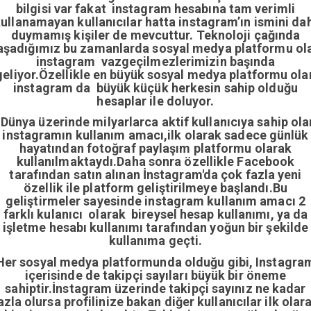
bilgisi var fakat instagram hesabına tam verimli
ullanamayan kullanıcılar hatta instagram’ın ismini da
duymamış kişiler de mevcuttur. Teknoloji çağında
aşadığımız bu zamanlarda sosyal medya platformu ol
instagram vazgeçilmezlerimizin başında
geliyor.Özellikle en büyük sosyal medya platformu ola
instagram da büyük küçük herkesin sahip olduğu
hesaplar ile doluyor.
Dünya üzerinde milyarlarca aktif kullanıcıya sahip ola
instagramın kullanım amacı,ilk olarak sadece günlük
hayatından fotoğraf paylaşım platformu olarak
kullanılmaktaydı.Daha sonra özellikle Facebook
tarafından satın alınan İnstagram'da çok fazla yeni
özellik ile platform geliştirilmeye başlandı.Bu
geliştirmeler sayesinde instagram kullanım amacı 2
farklı kulanıcı olarak bireysel hesap kullanımı, ya da
işletme hesabı kullanımı tarafından yoğun bir şekilde
kullanıma geçti.
Her sosyal medya platformunda olduğu gibi, Instagra
içerisinde de takipçi sayıları büyük bir öneme
sahiptir.İnstagram üzerinde takipçi sayınız ne kadar
azla olursa profilinize bakan diğer kullanıcılar ilk olar