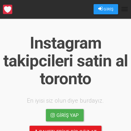
GİRİŞ
Tog
nav
Instagram
takipcileri satin al
toronto
En iyisi siz olun diye burdayız.
GIRIŞ YAP