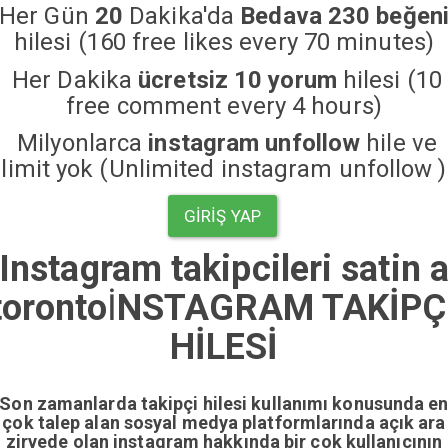
Her Gün
20
Dakika'da
Bedava 230 beğen
hilesi (160 free likes every 70 minutes)
Her Dakika
ücretsiz 10 yorum
hilesi (10
free comment every 4 hours)
Milyonlarca
instagram unfollow
hile ve
limit yok (Unlimited instagram unfollow )
GIRIŞ YAP
Instagram takipcileri satin a
toronto
İ
NSTAGRAM TAKİPÇ
HİLESİ
Son zamanlarda takipçi hilesi kullanımı konusunda e
çok talep alan sosyal medya platformlarında açık ara
zirvede olan instagram hakkında bir çok kullanıcının