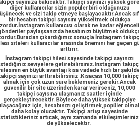
akipçi sayınıza bakıcaktır.Takipçi sayınızı yüksek gör
diğer kullanıcılar sizin popüler biri olduğunuzu
üşünecek ve sizi takip etmeye başlayacaktır.Ancak sıf
bir hesabın takipçi sayısını yükseltmek oldukça
zordur.İnstagram kullanıcısı olarak ne kadar eğlencel
gönderiler paylaşsanızda hesabınızı büyütmek oldukç
zordur.Buradan çıkardığımız sonuçla İnstagram takipç
ilesi siteleri kullanıcılar arasında önemini her geçen g
arttırır.
İnstagram takipçi hilesi sayesinde takipçi sayınızı
istediğiniz seviyelere getirebilirsiniz.Instagram takipç
hilesinin en büyük avantajı kısa vadede hızlı bir şekild
takipçi sayınızı arttırabilirsiniz .Kısacası 10,000 takipç
almak için çok uzun süre beklemeniz gerekir.Ancak
güvenilir bir site üzerinden karar verirseniz, 10,000
takipçi sayısına ulaşmanız saatler içinde
gerçekleştirecektir. Böylece daha yüksek takipçiye
ulaşacağınız için, hesabınızı geliştirmek,popüler olma
daha kolay olucaktır. Takipçi artışı sayesinde
istatistikleriniz artıcak, aynı zamanda etkileşimleriniz
de yükselecektir.