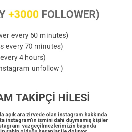
LY
+3000
FOLLOWER)
ower every 60 minutes)
kes every 70 minutes)
every 4 hours)
instagram unfollow )
M TAKİPÇİ HİLESİ
da açık ara zirvede olan instagram hakkında
tta instagram’ın ismini dahi duymamış kişiler
nstagram vazgeçilmezlerimizin başında
n sahip olduğu hesaplar ile doluyor.