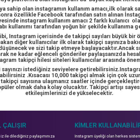
ıya sahip olan instagramın kullanım amacı,ilk olarak 
nra özellikle Facebook tarafından satın alınan İnstag
yesinde instagram kullanım amacı 2 farklı kulanıcı ol
abı kullanımı tarafından yoğun bir şekilde kullanıma ge
i, Instagram içerisinde de takipçi sayıları büyük bir 
bakan diğer kullanıcılar ilk olarak takipçi sayınıza bak
 düşünecek ve sizi takip etmeye başlayacaktır.Ancak sı
arak ne kadar eğlenceli gönderiler paylaşsanızda hes
gram takipçi hilesi siteleri kullanıcılar arasında önem
sayınızı istediğiniz seviyelere getirebilirsiniz.Instag
ırabilirsiniz .Kısacası 10,000 takipçi almak için çok u
0 takipçi sayısına ulaşmanız saatler içinde gerçekleşti
opüler olmak daha kolay olucaktır. Takipçi artışı sayes
etkileşimlerinizi de yükselecektir.
 ÇALIŞIR
KIMLER KULLANABILI
niz ile dilediğiniz paylaşımınıza
Instagram üyeliği olan herkes siste