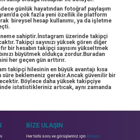
sadece günlük hayatından fotoğraf paylaşım
ram'da çok fazla yeni özellik ile platform
arak bireysel hesap kullanımı, ya da işletme
çti.
öneme sahiptir.İnstagram üzerinde takipçi
ıcaktır.Takipçi sayınızı yüksek gören diğer
fır bir hesabın takipçi sayısını yükseltmek
abınızı büyütmek oldukça zordur.Buradan
ini her geçen gün arttırır.
ram takipçi hilesinin en büyük avantajı kısa
zun süre beklemeniz gerekir.Ancak güvenilir bir
recektir. Böylece daha yüksek takipçiye
inde istatistikleriniz artıcak, aynı zamanda
R
BIZE ULAŞIN
mi
Her türlü soru ve görüşleriniz için
İletişim