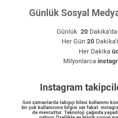
Günlük Sosyal Medya
Günlük
20
Dakika'd
Her Gün
20
Dakika
Her Dakika
ü
Milyonlarca
instag
Instagram takipcil
Son zamanlarda takipçi hilesi kullanımı ko
bir çok kullanıcının bilgisi var fakat insta
de mevcuttur. Teknoloji çağında yaşa
geliyor.Özellikle en büyük sosyal m