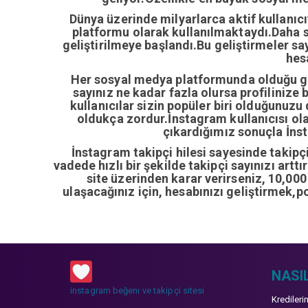
Dünya üzerinde milyarlarca aktif kullanıc
platformu olarak kullanılmaktaydı.Daha so
geliştirilmeye başlandı.Bu geliştirmeler sa
hes
Her sosyal medya platformunda olduğu gib
sayınız ne kadar fazla olursa profilinize 
kullanıcılar sizin popüler biri olduğunuzu
oldukça zordur.İnstagram kullanıcısı ol
çıkardığımız sonuçla İnsta
İnstagram takipçi hilesi sayesinde takipçi 
vadede hızlı bir şekilde takipçi sayınızı artt
site üzerinden karar verirseniz, 10,00
ulaşacağınız için, hesabınızı geliştirmek,p
NASIL
instagram beğeni ve takipçi sitesi
Kredileri