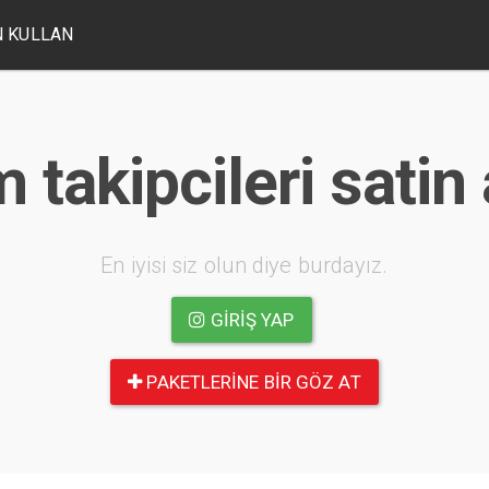
 KULLAN
 takipcileri satin
En iyisi siz olun diye burdayız.
GIRIŞ YAP
PAKETLERINE BIR GÖZ AT