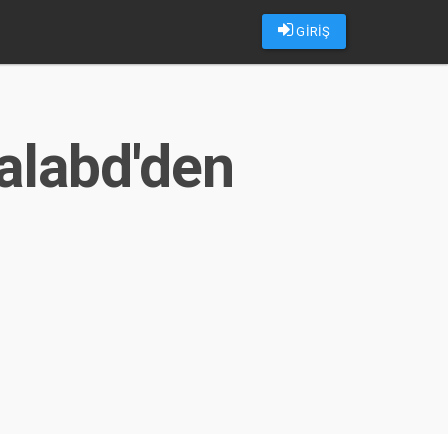
GİRİŞ
 alabd'den