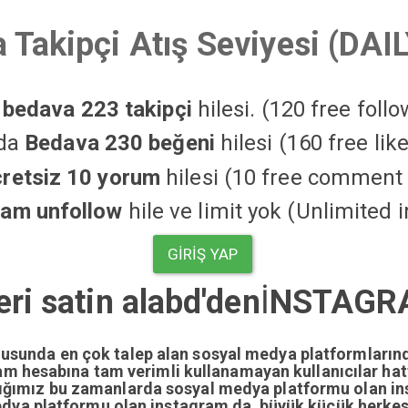
 Takipçi Atış Seviyesi (DAI
a
bedava 223 takipçi
hilesi. (120 free foll
'da
Bedava 230 beğeni
hilesi (160 free li
cretsiz 10 yorum
hilesi (10 free comment 
ram unfollow
hile ve limit yok (Unlimited 
GIRIŞ YAP
eri satin alabd'den
İ
NSTAGRA
nusunda en çok talep alan sosyal medya platformların
gram hesabına tam verimli kullanamayan kullanıcılar ha
dığımız bu zamanlarda sosyal medya platformu olan i
edya platformu olan instagram da büyük küçük herkesi