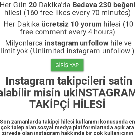
Her Gün
20
Dakika'da
Bedava 230 beğen
hilesi (160 free likes every 70 minutes)
Her Dakika
ücretsiz 10 yorum
hilesi (10
free comment every 4 hours)
Milyonlarca
instagram unfollow
hile ve
limit yok (Unlimited instagram unfollow )
GIRIŞ YAP
Instagram takipcileri satin
alabilir misin uk
İ
NSTAGRA
TAKİPÇİ HİLESİ
Son zamanlarda takipçi hilesi kullanımı konusunda e
çok talep alan sosyal medya platformlarında açık ara
zirvede olan instagram hakkında bir çok kullanıcının