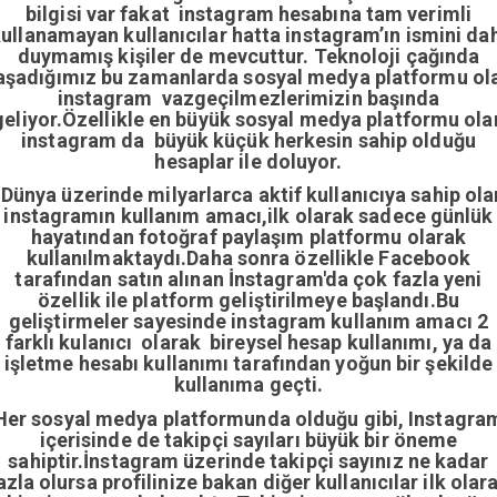
bilgisi var fakat instagram hesabına tam verimli
ullanamayan kullanıcılar hatta instagram’ın ismini da
duymamış kişiler de mevcuttur. Teknoloji çağında
aşadığımız bu zamanlarda sosyal medya platformu ol
instagram vazgeçilmezlerimizin başında
geliyor.Özellikle en büyük sosyal medya platformu ola
instagram da büyük küçük herkesin sahip olduğu
hesaplar ile doluyor.
Dünya üzerinde milyarlarca aktif kullanıcıya sahip ola
instagramın kullanım amacı,ilk olarak sadece günlük
hayatından fotoğraf paylaşım platformu olarak
kullanılmaktaydı.Daha sonra özellikle Facebook
tarafından satın alınan İnstagram'da çok fazla yeni
özellik ile platform geliştirilmeye başlandı.Bu
geliştirmeler sayesinde instagram kullanım amacı 2
farklı kulanıcı olarak bireysel hesap kullanımı, ya da
işletme hesabı kullanımı tarafından yoğun bir şekilde
kullanıma geçti.
Her sosyal medya platformunda olduğu gibi, Instagra
içerisinde de takipçi sayıları büyük bir öneme
sahiptir.İnstagram üzerinde takipçi sayınız ne kadar
azla olursa profilinize bakan diğer kullanıcılar ilk olar