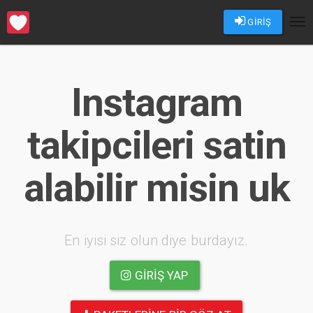
GİRİŞ
Tog
nav
Instagram
takipcileri satin
alabilir misin uk
En iyisi siz olun diye burdayız.
GIRIŞ YAP