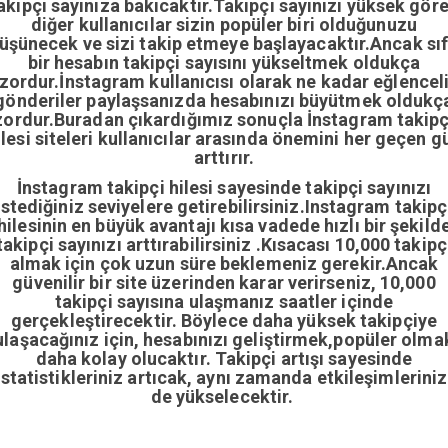
akipçi sayınıza bakıcaktır.Takipçi sayınızı yüksek gör
diğer kullanıcılar sizin popüler biri olduğunuzu
üşünecek ve sizi takip etmeye başlayacaktır.Ancak sıf
bir hesabın takipçi sayısını yükseltmek oldukça
zordur.İnstagram kullanıcısı olarak ne kadar eğlencel
gönderiler paylaşsanızda hesabınızı büyütmek oldukç
zordur.Buradan çıkardığımız sonuçla İnstagram takipç
ilesi siteleri kullanıcılar arasında önemini her geçen g
arttırır.
İnstagram takipçi hilesi sayesinde takipçi sayınızı
istediğiniz seviyelere getirebilirsiniz.Instagram takipç
hilesinin en büyük avantajı kısa vadede hızlı bir şekild
takipçi sayınızı arttırabilirsiniz .Kısacası 10,000 takipç
almak için çok uzun süre beklemeniz gerekir.Ancak
güvenilir bir site üzerinden karar verirseniz, 10,000
takipçi sayısına ulaşmanız saatler içinde
gerçekleştirecektir. Böylece daha yüksek takipçiye
ulaşacağınız için, hesabınızı geliştirmek,popüler olma
daha kolay olucaktır. Takipçi artışı sayesinde
istatistikleriniz artıcak, aynı zamanda etkileşimleriniz
de yükselecektir.