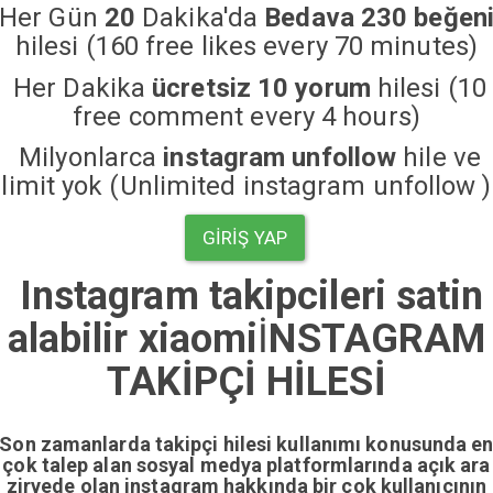
Her Gün
20
Dakika'da
Bedava 230 beğen
hilesi (160 free likes every 70 minutes)
Her Dakika
ücretsiz 10 yorum
hilesi (10
free comment every 4 hours)
Milyonlarca
instagram unfollow
hile ve
limit yok (Unlimited instagram unfollow )
GIRIŞ YAP
Instagram takipcileri satin
alabilir xiaomi
İ
NSTAGRAM
TAKİPÇİ HİLESİ
Son zamanlarda takipçi hilesi kullanımı konusunda e
çok talep alan sosyal medya platformlarında açık ara
zirvede olan instagram hakkında bir çok kullanıcının