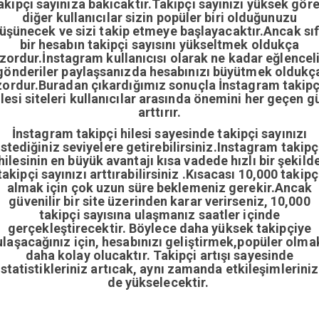
akipçi sayınıza bakıcaktır.Takipçi sayınızı yüksek gör
diğer kullanıcılar sizin popüler biri olduğunuzu
üşünecek ve sizi takip etmeye başlayacaktır.Ancak sıf
bir hesabın takipçi sayısını yükseltmek oldukça
zordur.İnstagram kullanıcısı olarak ne kadar eğlencel
gönderiler paylaşsanızda hesabınızı büyütmek oldukç
zordur.Buradan çıkardığımız sonuçla İnstagram takipç
ilesi siteleri kullanıcılar arasında önemini her geçen g
arttırır.
İnstagram takipçi hilesi sayesinde takipçi sayınızı
istediğiniz seviyelere getirebilirsiniz.Instagram takipç
hilesinin en büyük avantajı kısa vadede hızlı bir şekild
takipçi sayınızı arttırabilirsiniz .Kısacası 10,000 takipç
almak için çok uzun süre beklemeniz gerekir.Ancak
güvenilir bir site üzerinden karar verirseniz, 10,000
takipçi sayısına ulaşmanız saatler içinde
gerçekleştirecektir. Böylece daha yüksek takipçiye
ulaşacağınız için, hesabınızı geliştirmek,popüler olma
daha kolay olucaktır. Takipçi artışı sayesinde
istatistikleriniz artıcak, aynı zamanda etkileşimleriniz
de yükselecektir.