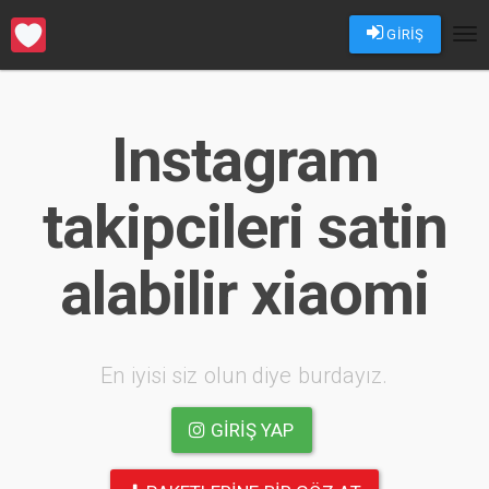
GİRİŞ
Tog
nav
Instagram
takipcileri satin
alabilir xiaomi
En iyisi siz olun diye burdayız.
GIRIŞ YAP