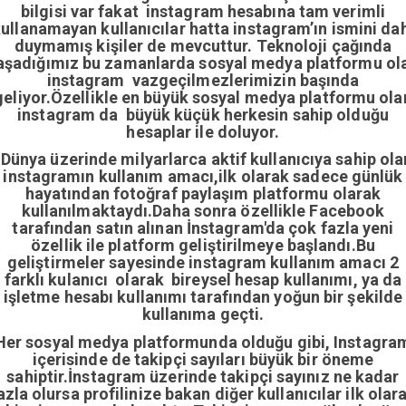
bilgisi var fakat instagram hesabına tam verimli
ullanamayan kullanıcılar hatta instagram’ın ismini da
duymamış kişiler de mevcuttur. Teknoloji çağında
aşadığımız bu zamanlarda sosyal medya platformu ol
instagram vazgeçilmezlerimizin başında
geliyor.Özellikle en büyük sosyal medya platformu ola
instagram da büyük küçük herkesin sahip olduğu
hesaplar ile doluyor.
Dünya üzerinde milyarlarca aktif kullanıcıya sahip ola
instagramın kullanım amacı,ilk olarak sadece günlük
hayatından fotoğraf paylaşım platformu olarak
kullanılmaktaydı.Daha sonra özellikle Facebook
tarafından satın alınan İnstagram'da çok fazla yeni
özellik ile platform geliştirilmeye başlandı.Bu
geliştirmeler sayesinde instagram kullanım amacı 2
farklı kulanıcı olarak bireysel hesap kullanımı, ya da
işletme hesabı kullanımı tarafından yoğun bir şekilde
kullanıma geçti.
Her sosyal medya platformunda olduğu gibi, Instagra
içerisinde de takipçi sayıları büyük bir öneme
sahiptir.İnstagram üzerinde takipçi sayınız ne kadar
azla olursa profilinize bakan diğer kullanıcılar ilk olar