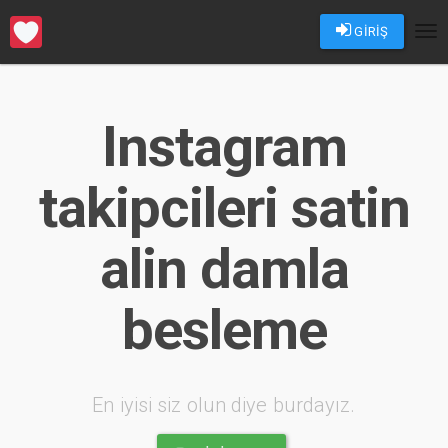
GİRİŞ
Tog
nav
Instagram
takipcileri satin
alin damla
besleme
En iyisi siz olun diye burdayız.