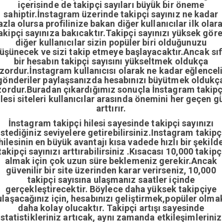
içerisinde de takipçi sayıları büyük bir öneme
sahiptir.İnstagram üzerinde takipçi sayınız ne kadar
azla olursa profilinize bakan diğer kullanıcılar ilk olar
akipçi sayınıza bakıcaktır.Takipçi sayınızı yüksek gör
diğer kullanıcılar sizin popüler biri olduğunuzu
üşünecek ve sizi takip etmeye başlayacaktır.Ancak sıf
bir hesabın takipçi sayısını yükseltmek oldukça
zordur.İnstagram kullanıcısı olarak ne kadar eğlencel
gönderiler paylaşsanızda hesabınızı büyütmek oldukç
zordur.Buradan çıkardığımız sonuçla İnstagram takipç
ilesi siteleri kullanıcılar arasında önemini her geçen g
arttırır.
İnstagram takipçi hilesi sayesinde takipçi sayınızı
istediğiniz seviyelere getirebilirsiniz.Instagram takipç
hilesinin en büyük avantajı kısa vadede hızlı bir şekild
takipçi sayınızı arttırabilirsiniz .Kısacası 10,000 takipç
almak için çok uzun süre beklemeniz gerekir.Ancak
güvenilir bir site üzerinden karar verirseniz, 10,000
takipçi sayısına ulaşmanız saatler içinde
gerçekleştirecektir. Böylece daha yüksek takipçiye
ulaşacağınız için, hesabınızı geliştirmek,popüler olma
daha kolay olucaktır. Takipçi artışı sayesinde
istatistikleriniz artıcak, aynı zamanda etkileşimleriniz