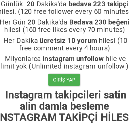
Günlük
20
Dakika'da
bedava 223 takipçi
hilesi. (120 free follower every 60 minutes
Her Gün
20
Dakika'da
Bedava 230 beğen
hilesi (160 free likes every 70 minutes)
Her Dakika
ücretsiz 10 yorum
hilesi (10
free comment every 4 hours)
Milyonlarca
instagram unfollow
hile ve
limit yok (Unlimited instagram unfollow )
GIRIŞ YAP
Instagram takipcileri satin
alin damla besleme
NSTAGRAM TAKİPÇİ HİLES