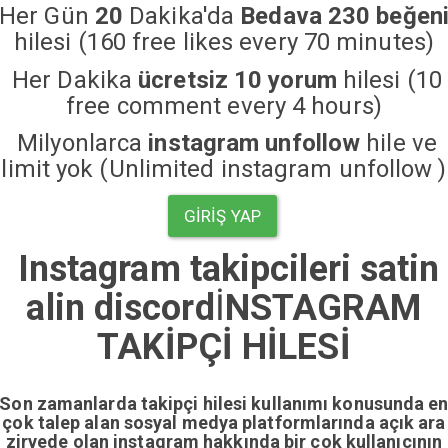
Her Gün
20
Dakika'da
Bedava 230 beğen
hilesi (160 free likes every 70 minutes)
Her Dakika
ücretsiz 10 yorum
hilesi (10
free comment every 4 hours)
Milyonlarca
instagram unfollow
hile ve
limit yok (Unlimited instagram unfollow )
GIRIŞ YAP
Instagram takipcileri satin
alin discord
İ
NSTAGRAM
TAKİPÇİ HİLESİ
Son zamanlarda takipçi hilesi kullanımı konusunda e
çok talep alan sosyal medya platformlarında açık ara
zirvede olan instagram hakkında bir çok kullanıcının