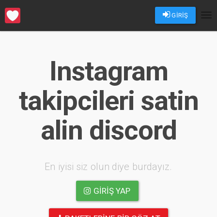
GİRİŞ
Tog
nav
Instagram
takipcileri satin
alin discord
En iyisi siz olun diye burdayız.
GIRIŞ YAP