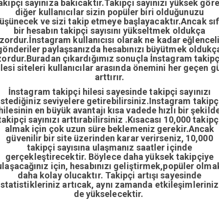
akipçi sayınıza bakıcaktır.Takipçi sayınızı yüksek gör
diğer kullanıcılar sizin popüler biri olduğunuzu
üşünecek ve sizi takip etmeye başlayacaktır.Ancak sıf
bir hesabın takipçi sayısını yükseltmek oldukça
zordur.İnstagram kullanıcısı olarak ne kadar eğlencel
gönderiler paylaşsanızda hesabınızı büyütmek oldukç
zordur.Buradan çıkardığımız sonuçla İnstagram takipç
ilesi siteleri kullanıcılar arasında önemini her geçen g
arttırır.
İnstagram takipçi hilesi sayesinde takipçi sayınızı
istediğiniz seviyelere getirebilirsiniz.Instagram takipç
hilesinin en büyük avantajı kısa vadede hızlı bir şekild
takipçi sayınızı arttırabilirsiniz .Kısacası 10,000 takipç
almak için çok uzun süre beklemeniz gerekir.Ancak
güvenilir bir site üzerinden karar verirseniz, 10,000
takipçi sayısına ulaşmanız saatler içinde
gerçekleştirecektir. Böylece daha yüksek takipçiye
ulaşacağınız için, hesabınızı geliştirmek,popüler olma
daha kolay olucaktır. Takipçi artışı sayesinde
istatistikleriniz artıcak, aynı zamanda etkileşimleriniz
de yükselecektir.