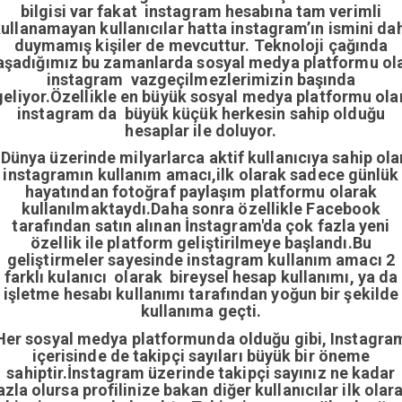
bilgisi var fakat instagram hesabına tam verimli
ullanamayan kullanıcılar hatta instagram’ın ismini da
duymamış kişiler de mevcuttur. Teknoloji çağında
aşadığımız bu zamanlarda sosyal medya platformu ol
instagram vazgeçilmezlerimizin başında
geliyor.Özellikle en büyük sosyal medya platformu ola
instagram da büyük küçük herkesin sahip olduğu
hesaplar ile doluyor.
Dünya üzerinde milyarlarca aktif kullanıcıya sahip ola
instagramın kullanım amacı,ilk olarak sadece günlük
hayatından fotoğraf paylaşım platformu olarak
kullanılmaktaydı.Daha sonra özellikle Facebook
tarafından satın alınan İnstagram'da çok fazla yeni
özellik ile platform geliştirilmeye başlandı.Bu
geliştirmeler sayesinde instagram kullanım amacı 2
farklı kulanıcı olarak bireysel hesap kullanımı, ya da
işletme hesabı kullanımı tarafından yoğun bir şekilde
kullanıma geçti.
Her sosyal medya platformunda olduğu gibi, Instagra
içerisinde de takipçi sayıları büyük bir öneme
sahiptir.İnstagram üzerinde takipçi sayınız ne kadar
azla olursa profilinize bakan diğer kullanıcılar ilk olar