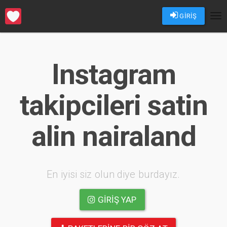
GİRİŞ
Tog
nav
Instagram
takipcileri satin
alin nairaland
En iyisi siz olun diye burdayız.
GIRIŞ YAP