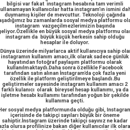
bilgisi var fakat instagram hesabına tam verimli
ullanamayan kullanıcılar hatta instagram’ın ismini da
duymamış kişiler de mevcuttur. Teknoloji çağında
aşadığımız bu zamanlarda sosyal medya platformu ol
instagram vazgeçilmezlerimizin başında
geliyor.Özellikle en büyük sosyal medya platformu ola
instagram da büyük küçük herkesin sahip olduğu
hesaplar ile doluyor.
Dünya üzerinde milyarlarca aktif kullanıcıya sahip ola
instagramın kullanım amacı,ilk olarak sadece günlük
hayatından fotoğraf paylaşım platformu olarak
kullanılmaktaydı.Daha sonra özellikle Facebook
tarafından satın alınan İnstagram'da çok fazla yeni
özellik ile platform geliştirilmeye başlandı.Bu
geliştirmeler sayesinde instagram kullanım amacı 2
farklı kulanıcı olarak bireysel hesap kullanımı, ya da
işletme hesabı kullanımı tarafından yoğun bir şekilde
kullanıma geçti.
Her sosyal medya platformunda olduğu gibi, Instagra
içerisinde de takipçi sayıları büyük bir öneme
sahiptir.İnstagram üzerinde takipçi sayınız ne kadar
azla olursa profilinize bakan diğer kullanıcılar ilk olar