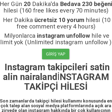
Her Gün
20
Dakika'da
Bedava 230 beğen
hilesi (160 free likes every 70 minutes)
Her Dakika
ücretsiz 10 yorum
hilesi (10
free comment every 4 hours)
Milyonlarca
instagram unfollow
hile ve
limit yok (Unlimited instagram unfollow )
GIRIŞ YAP
Instagram takipcileri satin
alin nairaland
İ
NSTAGRAM
TAKİPÇİ HİLESİ
Son zamanlarda takipçi hilesi kullanımı konusunda e
çok talep alan sosyal medya platformlarında açık ara
zirvede olan instagram hakkında bir çok kullanıcının