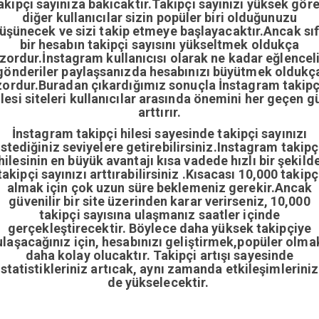
akipçi sayınıza bakıcaktır.Takipçi sayınızı yüksek gör
diğer kullanıcılar sizin popüler biri olduğunuzu
üşünecek ve sizi takip etmeye başlayacaktır.Ancak sıf
bir hesabın takipçi sayısını yükseltmek oldukça
zordur.İnstagram kullanıcısı olarak ne kadar eğlencel
gönderiler paylaşsanızda hesabınızı büyütmek oldukç
zordur.Buradan çıkardığımız sonuçla İnstagram takipç
ilesi siteleri kullanıcılar arasında önemini her geçen g
arttırır.
İnstagram takipçi hilesi sayesinde takipçi sayınızı
istediğiniz seviyelere getirebilirsiniz.Instagram takipç
hilesinin en büyük avantajı kısa vadede hızlı bir şekild
takipçi sayınızı arttırabilirsiniz .Kısacası 10,000 takipç
almak için çok uzun süre beklemeniz gerekir.Ancak
güvenilir bir site üzerinden karar verirseniz, 10,000
takipçi sayısına ulaşmanız saatler içinde
gerçekleştirecektir. Böylece daha yüksek takipçiye
ulaşacağınız için, hesabınızı geliştirmek,popüler olma
daha kolay olucaktır. Takipçi artışı sayesinde
istatistikleriniz artıcak, aynı zamanda etkileşimleriniz
de yükselecektir.