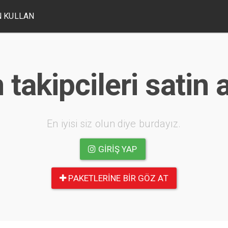
 KULLAN
takipcileri satin a
En iyisi siz olun diye burdayız.
GIRIŞ YAP
PAKETLERINE BIR GÖZ AT