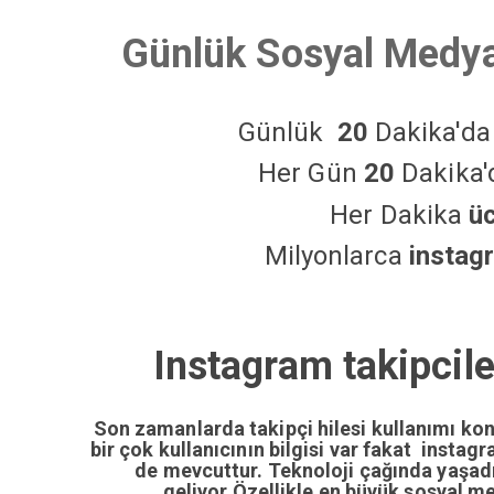
Günlük Sosyal Medya
Günlük
20
Dakika'd
Her Gün
20
Dakika
Her Dakika
ü
Milyonlarca
instag
Instagram takipciler
Son zamanlarda takipçi hilesi kullanımı ko
bir çok kullanıcının bilgisi var fakat insta
de mevcuttur. Teknoloji çağında yaşa
geliyor.Özellikle en büyük sosyal m