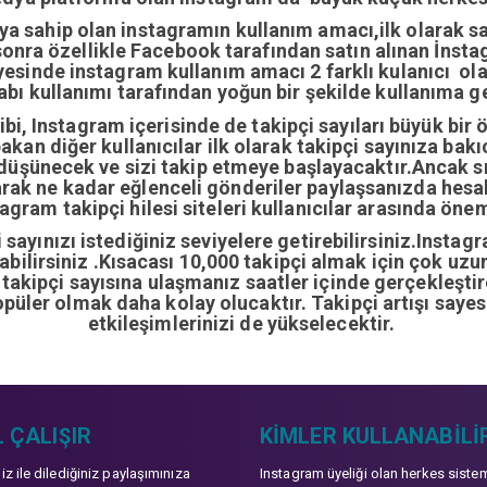
ıya sahip olan instagramın kullanım amacı,ilk olarak 
nra özellikle Facebook tarafından satın alınan İnstag
yesinde instagram kullanım amacı 2 farklı kulanıcı ol
abı kullanımı tarafından yoğun bir şekilde kullanıma ge
i, Instagram içerisinde de takipçi sayıları büyük bir 
bakan diğer kullanıcılar ilk olarak takipçi sayınıza bak
 düşünecek ve sizi takip etmeye başlayacaktır.Ancak sı
arak ne kadar eğlenceli gönderiler paylaşsanızda hes
gram takipçi hilesi siteleri kullanıcılar arasında önem
sayınızı istediğiniz seviyelere getirebilirsiniz.Instag
ırabilirsiniz .Kısacası 10,000 takipçi almak için çok u
0 takipçi sayısına ulaşmanız saatler içinde gerçekleşti
opüler olmak daha kolay olucaktır. Takipçi artışı sayes
etkileşimlerinizi de yükselecektir.
 ÇALIŞIR
KIMLER KULLANABILI
niz ile dilediğiniz paylaşımınıza
Instagram üyeliği olan herkes siste