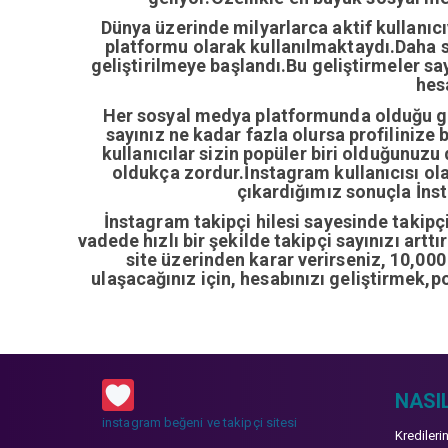
Dünya üzerinde milyarlarca aktif kullanıc
platformu olarak kullanılmaktaydı.Daha so
geliştirilmeye başlandı.Bu geliştirmeler sa
hes
Her sosyal medya platformunda olduğu gib
sayınız ne kadar fazla olursa profilinize 
kullanıcılar sizin popüler biri olduğunuzu
oldukça zordur.İnstagram kullanıcısı ol
çıkardığımız sonuçla İnsta
İnstagram takipçi hilesi sayesinde takipçi 
vadede hızlı bir şekilde takipçi sayınızı artt
site üzerinden karar verirseniz, 10,00
ulaşacağınız için, hesabınızı geliştirmek,p
NASIL
instagram beğeni ve takipçi sitesi
Kredileri