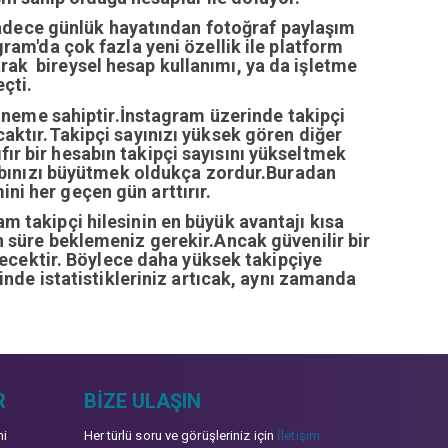
sadece günlük hayatından fotoğraf paylaşım
ram'da çok fazla yeni özellik ile platform
arak bireysel hesap kullanımı, ya da işletme
çti.
öneme sahiptir.İnstagram üzerinde takipçi
ıcaktır.Takipçi sayınızı yüksek gören diğer
fır bir hesabın takipçi sayısını yükseltmek
abınızı büyütmek oldukça zordur.Buradan
ini her geçen gün arttırır.
ram takipçi hilesinin en büyük avantajı kısa
zun süre beklemeniz gerekir.Ancak güvenilir bir
recektir. Böylece daha yüksek takipçiye
inde istatistikleriniz artıcak, aynı zamanda
R
BIZE ULAŞIN
mi
Her türlü soru ve görüşleriniz için
İletişim