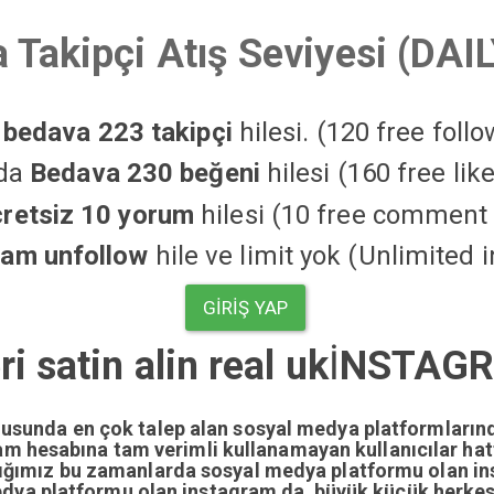
 Takipçi Atış Seviyesi (DAI
a
bedava 223 takipçi
hilesi. (120 free foll
'da
Bedava 230 beğeni
hilesi (160 free li
cretsiz 10 yorum
hilesi (10 free comment 
ram unfollow
hile ve limit yok (Unlimited 
GIRIŞ YAP
i satin alin real uk
İ
NSTAGRA
nusunda en çok talep alan sosyal medya platformların
gram hesabına tam verimli kullanamayan kullanıcılar ha
dığımız bu zamanlarda sosyal medya platformu olan i
edya platformu olan instagram da büyük küçük herkesi