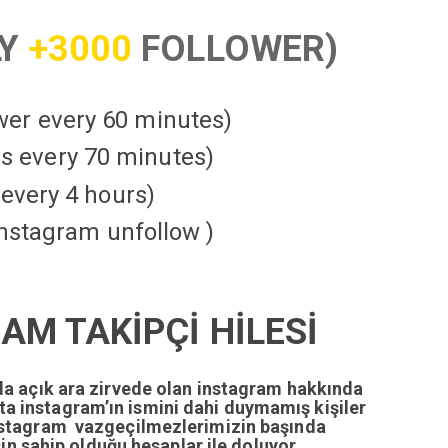
LY
+3000
FOLLOWER)
ower every 60 minutes)
kes every 70 minutes)
every 4 hours)
instagram unfollow )
M TAKİPÇİ HİLESİ
da açık ara zirvede olan instagram hakkında
tta instagram’ın ismini dahi duymamış kişiler
nstagram vazgeçilmezlerimizin başında
n sahip olduğu hesaplar ile doluyor.