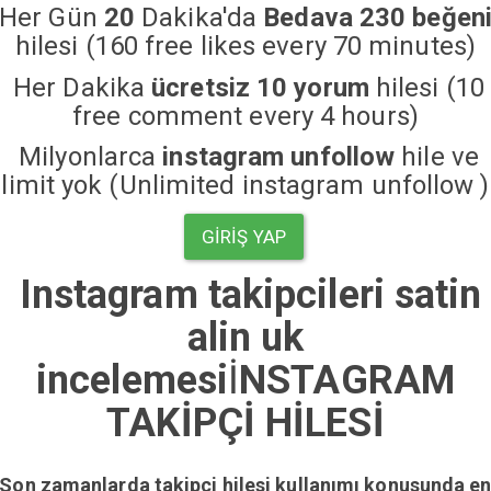
Her Gün
20
Dakika'da
Bedava 230 beğen
hilesi (160 free likes every 70 minutes)
Her Dakika
ücretsiz 10 yorum
hilesi (10
free comment every 4 hours)
Milyonlarca
instagram unfollow
hile ve
limit yok (Unlimited instagram unfollow )
GIRIŞ YAP
Instagram takipcileri satin
alin uk
incelemesi
İ
NSTAGRAM
TAKİPÇİ HİLESİ
Son zamanlarda takipçi hilesi kullanımı konusunda e