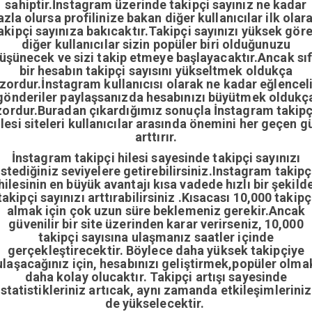
sahiptir.İnstagram üzerinde takipçi sayınız ne kadar
azla olursa profilinize bakan diğer kullanıcılar ilk olar
akipçi sayınıza bakıcaktır.Takipçi sayınızı yüksek gör
diğer kullanıcılar sizin popüler biri olduğunuzu
üşünecek ve sizi takip etmeye başlayacaktır.Ancak sıf
bir hesabın takipçi sayısını yükseltmek oldukça
zordur.İnstagram kullanıcısı olarak ne kadar eğlencel
gönderiler paylaşsanızda hesabınızı büyütmek oldukç
zordur.Buradan çıkardığımız sonuçla İnstagram takipç
ilesi siteleri kullanıcılar arasında önemini her geçen g
arttırır.
İnstagram takipçi hilesi sayesinde takipçi sayınızı
istediğiniz seviyelere getirebilirsiniz.Instagram takipç
hilesinin en büyük avantajı kısa vadede hızlı bir şekild
takipçi sayınızı arttırabilirsiniz .Kısacası 10,000 takipç
almak için çok uzun süre beklemeniz gerekir.Ancak
güvenilir bir site üzerinden karar verirseniz, 10,000
takipçi sayısına ulaşmanız saatler içinde
gerçekleştirecektir. Böylece daha yüksek takipçiye
ulaşacağınız için, hesabınızı geliştirmek,popüler olma
daha kolay olucaktır. Takipçi artışı sayesinde
istatistikleriniz artıcak, aynı zamanda etkileşimleriniz
de yükselecektir.