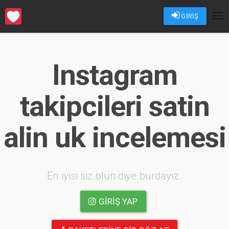
GİRİŞ
Tog
nav
Instagram
takipcileri satin
alin uk incelemesi
En iyisi siz olun diye burdayız.
GIRIŞ YAP