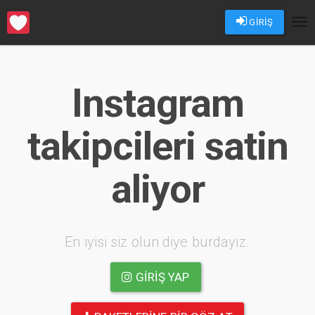
GİRİŞ
Tog
nav
Instagram
takipcileri satin
aliyor
En iyisi siz olun diye burdayız.
GIRIŞ YAP