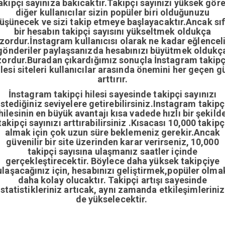
akipçi sayınıza bakıcaktır.Takipçi sayınızı yüksek gör
diğer kullanıcılar sizin popüler biri olduğunuzu
üşünecek ve sizi takip etmeye başlayacaktır.Ancak sıf
bir hesabın takipçi sayısını yükseltmek oldukça
zordur.İnstagram kullanıcısı olarak ne kadar eğlencel
gönderiler paylaşsanızda hesabınızı büyütmek oldukç
zordur.Buradan çıkardığımız sonuçla İnstagram takipç
ilesi siteleri kullanıcılar arasında önemini her geçen g
arttırır.
İnstagram takipçi hilesi sayesinde takipçi sayınızı
istediğiniz seviyelere getirebilirsiniz.Instagram takipç
hilesinin en büyük avantajı kısa vadede hızlı bir şekild
takipçi sayınızı arttırabilirsiniz .Kısacası 10,000 takipç
almak için çok uzun süre beklemeniz gerekir.Ancak
güvenilir bir site üzerinden karar verirseniz, 10,000
takipçi sayısına ulaşmanız saatler içinde
gerçekleştirecektir. Böylece daha yüksek takipçiye
ulaşacağınız için, hesabınızı geliştirmek,popüler olma
daha kolay olucaktır. Takipçi artışı sayesinde
istatistikleriniz artıcak, aynı zamanda etkileşimleriniz
de yükselecektir.