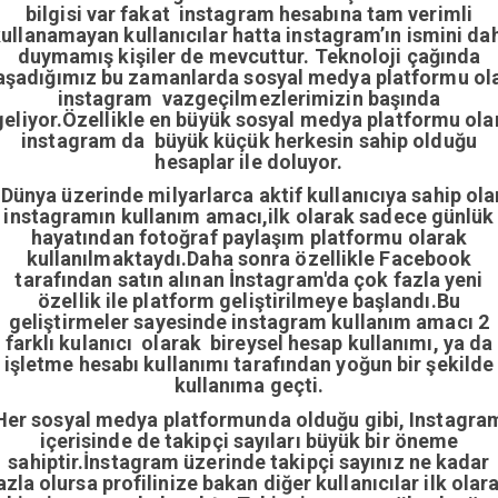
bilgisi var fakat instagram hesabına tam verimli
ullanamayan kullanıcılar hatta instagram’ın ismini da
duymamış kişiler de mevcuttur. Teknoloji çağında
aşadığımız bu zamanlarda sosyal medya platformu ol
instagram vazgeçilmezlerimizin başında
geliyor.Özellikle en büyük sosyal medya platformu ola
instagram da büyük küçük herkesin sahip olduğu
hesaplar ile doluyor.
Dünya üzerinde milyarlarca aktif kullanıcıya sahip ola
instagramın kullanım amacı,ilk olarak sadece günlük
hayatından fotoğraf paylaşım platformu olarak
kullanılmaktaydı.Daha sonra özellikle Facebook
tarafından satın alınan İnstagram'da çok fazla yeni
özellik ile platform geliştirilmeye başlandı.Bu
geliştirmeler sayesinde instagram kullanım amacı 2
farklı kulanıcı olarak bireysel hesap kullanımı, ya da
işletme hesabı kullanımı tarafından yoğun bir şekilde
kullanıma geçti.
Her sosyal medya platformunda olduğu gibi, Instagra
içerisinde de takipçi sayıları büyük bir öneme
sahiptir.İnstagram üzerinde takipçi sayınız ne kadar
azla olursa profilinize bakan diğer kullanıcılar ilk olar