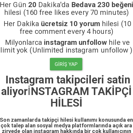
Her Gün
20
Dakika'da
Bedava 230 beğen
hilesi (160 free likes every 70 minutes)
Her Dakika
ücretsiz 10 yorum
hilesi (10
free comment every 4 hours)
Milyonlarca
instagram unfollow
hile ve
limit yok (Unlimited instagram unfollow )
GIRIŞ YAP
Instagram takipcileri satin
aliyor
İ
NSTAGRAM TAKİPÇİ
HİLESİ
Son zamanlarda takipçi hilesi kullanımı konusunda e
çok talep alan sosyal medya platformlarında açık ara
zirvede olan instagram hakkında bir çok kullanıcının