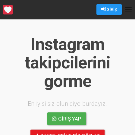
GİRİŞ
Tog
nav
Instagram
takipcilerini
gorme
En iyisi siz olun diye burdayız.
GIRIŞ YAP