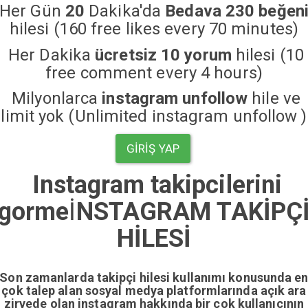
Her Gün
20
Dakika'da
Bedava 230 beğen
hilesi (160 free likes every 70 minutes)
Her Dakika
ücretsiz 10 yorum
hilesi (10
free comment every 4 hours)
Milyonlarca
instagram unfollow
hile ve
limit yok (Unlimited instagram unfollow )
GIRIŞ YAP
Instagram takipcilerini
gorme
İ
NSTAGRAM TAKİPÇ
HİLESİ
Son zamanlarda takipçi hilesi kullanımı konusunda e
çok talep alan sosyal medya platformlarında açık ara
zirvede olan instagram hakkında bir çok kullanıcının