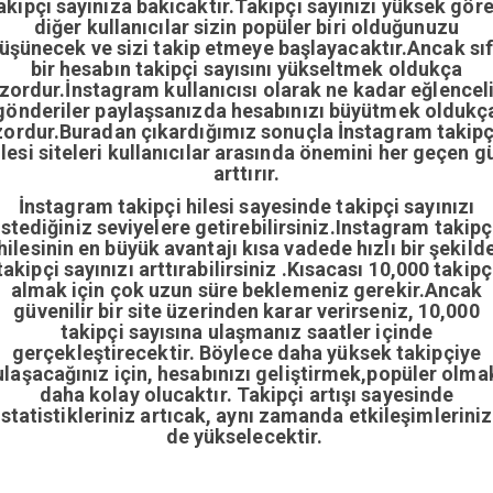
akipçi sayınıza bakıcaktır.Takipçi sayınızı yüksek gör
diğer kullanıcılar sizin popüler biri olduğunuzu
üşünecek ve sizi takip etmeye başlayacaktır.Ancak sıf
bir hesabın takipçi sayısını yükseltmek oldukça
zordur.İnstagram kullanıcısı olarak ne kadar eğlencel
gönderiler paylaşsanızda hesabınızı büyütmek oldukç
zordur.Buradan çıkardığımız sonuçla İnstagram takipç
ilesi siteleri kullanıcılar arasında önemini her geçen g
arttırır.
İnstagram takipçi hilesi sayesinde takipçi sayınızı
istediğiniz seviyelere getirebilirsiniz.Instagram takipç
hilesinin en büyük avantajı kısa vadede hızlı bir şekild
takipçi sayınızı arttırabilirsiniz .Kısacası 10,000 takipç
almak için çok uzun süre beklemeniz gerekir.Ancak
güvenilir bir site üzerinden karar verirseniz, 10,000
takipçi sayısına ulaşmanız saatler içinde
gerçekleştirecektir. Böylece daha yüksek takipçiye
ulaşacağınız için, hesabınızı geliştirmek,popüler olma
daha kolay olucaktır. Takipçi artışı sayesinde
istatistikleriniz artıcak, aynı zamanda etkileşimleriniz
de yükselecektir.