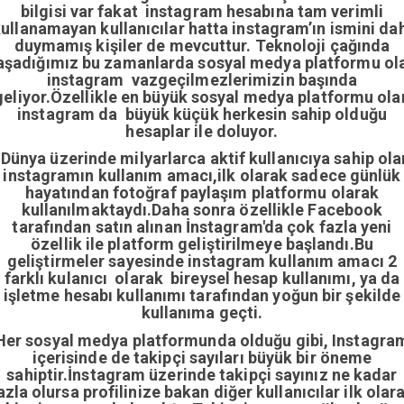
bilgisi var fakat instagram hesabına tam verimli
ullanamayan kullanıcılar hatta instagram’ın ismini da
duymamış kişiler de mevcuttur. Teknoloji çağında
aşadığımız bu zamanlarda sosyal medya platformu ol
instagram vazgeçilmezlerimizin başında
geliyor.Özellikle en büyük sosyal medya platformu ola
instagram da büyük küçük herkesin sahip olduğu
hesaplar ile doluyor.
Dünya üzerinde milyarlarca aktif kullanıcıya sahip ola
instagramın kullanım amacı,ilk olarak sadece günlük
hayatından fotoğraf paylaşım platformu olarak
kullanılmaktaydı.Daha sonra özellikle Facebook
tarafından satın alınan İnstagram'da çok fazla yeni
özellik ile platform geliştirilmeye başlandı.Bu
geliştirmeler sayesinde instagram kullanım amacı 2
farklı kulanıcı olarak bireysel hesap kullanımı, ya da
işletme hesabı kullanımı tarafından yoğun bir şekilde
kullanıma geçti.
Her sosyal medya platformunda olduğu gibi, Instagra
içerisinde de takipçi sayıları büyük bir öneme
sahiptir.İnstagram üzerinde takipçi sayınız ne kadar
azla olursa profilinize bakan diğer kullanıcılar ilk olar