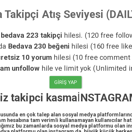
 Takipçi Atış Seviyesi (DAI
a
bedava 223 takipçi
hilesi. (120 free foll
'da
Bedava 230 beğeni
hilesi (160 free li
cretsiz 10 yorum
hilesi (10 free comment 
ram unfollow
hile ve limit yok (Unlimited 
GIRIŞ YAP
iz takipci kasma
İ
NSTAGRAM
nusunda en çok talep alan sosyal medya platformların
gram hesabına tam verimli kullanamayan kullanıcılar ha
dığımız bu zamanlarda sosyal medya platformu olan i
edya platformu olan instagram da büyük küçük herkesi