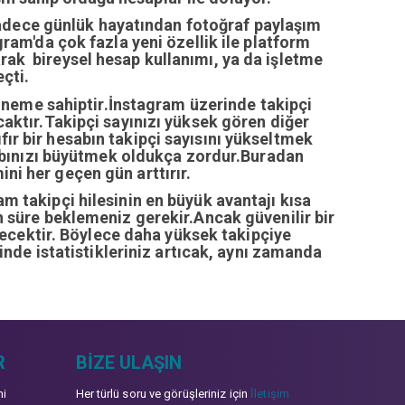
sadece günlük hayatından fotoğraf paylaşım
ram'da çok fazla yeni özellik ile platform
arak bireysel hesap kullanımı, ya da işletme
çti.
öneme sahiptir.İnstagram üzerinde takipçi
ıcaktır.Takipçi sayınızı yüksek gören diğer
fır bir hesabın takipçi sayısını yükseltmek
abınızı büyütmek oldukça zordur.Buradan
ini her geçen gün arttırır.
ram takipçi hilesinin en büyük avantajı kısa
zun süre beklemeniz gerekir.Ancak güvenilir bir
recektir. Böylece daha yüksek takipçiye
inde istatistikleriniz artıcak, aynı zamanda
R
BIZE ULAŞIN
mi
Her türlü soru ve görüşleriniz için
İletişim