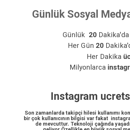
Günlük Sosyal Medya
Günlük
20
Dakika'd
Her Gün
20
Dakika
Her Dakika
ü
Milyonlarca
instag
Instagram ucrets
Son zamanlarda takipçi hilesi kullanımı ko
bir çok kullanıcının bilgisi var fakat insta
de mevcuttur. Teknoloji çağında yaşa
geliyor.Özellikle en büyük sosyal m