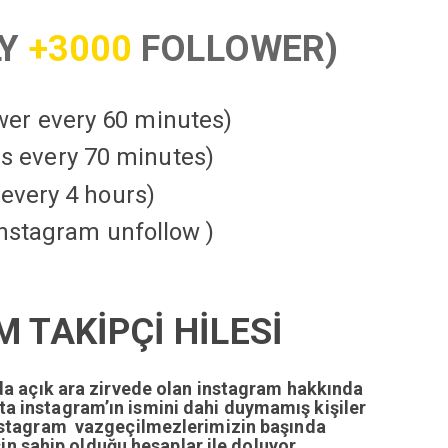
LY
+3000
FOLLOWER)
ower every 60 minutes)
kes every 70 minutes)
every 4 hours)
instagram unfollow )
 TAKİPÇİ HİLESİ
da açık ara zirvede olan instagram hakkında
tta instagram’ın ismini dahi duymamış kişiler
nstagram vazgeçilmezlerimizin başında
n sahip olduğu hesaplar ile doluyor.