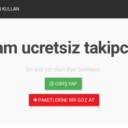
 KULLAN
am ucretsiz takip
En iyisi siz olun diye burdayız.
GIRIŞ YAP
PAKETLERINE BIR GÖZ AT