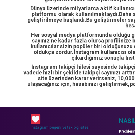
Dünya üzerinde milyarlarca aktif kullanıc
platformu olarak kullanılmaktaydı.Daha so
geliştirilmeye başlandı.Bu geliştirmeler sa
hes
Her sosyal medya platformunda olduğu gib
sayınız ne kadar fazla olursa profilinize 
kullanıcılar sizin popüler biri olduğunuzu
oldukça zordur.İnstagram kullanıcısı ol
çıkardığımız sonuçla İnsta
İnstagram takipçi hilesi sayesinde takipçi 
vadede hızlı bir şekilde takipçi sayınızı artt
site üzerinden karar verirseniz, 10,00
ulaşacağınız için, hesabınızı geliştirmek,p
NASIL
instagram beğeni ve takipçi sitesi
Kredileri