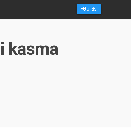
GİRİŞ
ci kasma