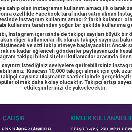
ıya sahip olan instagramın kullanım amacı,ilk olarak 
nra özellikle Facebook tarafından satın alınan İnstag
yesinde instagram kullanım amacı 2 farklı kulanıcı ol
abı kullanımı tarafından yoğun bir şekilde kullanıma ge
i, Instagram içerisinde de takipçi sayıları büyük bir 
bakan diğer kullanıcılar ilk olarak takipçi sayınıza bak
 düşünecek ve sizi takip etmeye başlayacaktır.Ancak sı
arak ne kadar eğlenceli gönderiler paylaşsanızda hes
gram takipçi hilesi siteleri kullanıcılar arasında önem
sayınızı istediğiniz seviyelere getirebilirsiniz.Instag
ırabilirsiniz .Kısacası 10,000 takipçi almak için çok u
0 takipçi sayısına ulaşmanız saatler içinde gerçekleşti
opüler olmak daha kolay olucaktır. Takipçi artışı sayes
etkileşimlerinizi de yükselecektir.
 ÇALIŞIR
KIMLER KULLANABILI
niz ile dilediğiniz paylaşımınıza
Instagram üyeliği olan herkes siste