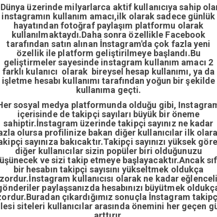
Dünya üzerinde milyarlarca aktif kullanıcıya sahip ola
instagramın kullanım amacı,ilk olarak sadece günlük
hayatından fotoğraf paylaşım platformu olarak
kullanılmaktaydı.Daha sonra özellikle Facebook
tarafından satın alınan İnstagram'da çok fazla yeni
özellik ile platform geliştirilmeye başlandı.Bu
geliştirmeler sayesinde instagram kullanım amacı 2
farklı kulanıcı olarak bireysel hesap kullanımı, ya da
işletme hesabı kullanımı tarafından yoğun bir şekilde
kullanıma geçti.
Her sosyal medya platformunda olduğu gibi, Instagra
içerisinde de takipçi sayıları büyük bir öneme
sahiptir.İnstagram üzerinde takipçi sayınız ne kadar
azla olursa profilinize bakan diğer kullanıcılar ilk olar
akipçi sayınıza bakıcaktır.Takipçi sayınızı yüksek gör
diğer kullanıcılar sizin popüler biri olduğunuzu
üşünecek ve sizi takip etmeye başlayacaktır.Ancak sıf
bir hesabın takipçi sayısını yükseltmek oldukça
zordur.İnstagram kullanıcısı olarak ne kadar eğlencel
gönderiler paylaşsanızda hesabınızı büyütmek oldukç
zordur.Buradan çıkardığımız sonuçla İnstagram takipç
ilesi siteleri kullanıcılar arasında önemini her geçen g
arttırır.