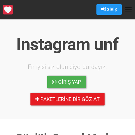
GİRİŞ
Tog
nav
Instagram unf
En iyisi siz olun diye burdayız.
GIRIŞ YAP
PAKETLERINE BIR GÖZ AT