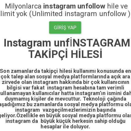
Milyonlarca
instagram unfollow
hile ve
limit yok (Unlimited instagram unfollow )
GIRIŞ YAP
Instagram unf
İ
NSTAGRAM
TAKİPÇİ HİLESİ
Son zamanlarda takipçi hilesi kullanımı konusunda e
çok talep alan sosyal medya platformlarında açık ara
zirvede olan instagram hakkında bir çok kullanıcının
bilgisi var fakat instagram hesabına tam verimli
ullanamayan kullanıcılar hatta instagram’ın ismini da
duymamış kişiler de mevcuttur. Teknoloji çağında
aşadığımız bu zamanlarda sosyal medya platformu ol
instagram vazgeçilmezlerimizin başında
geliyor.Özellikle en büyük sosyal medya platformu ola
instagram da büyük küçük herkesin sahip olduğu
hesaplar ile doluyor.