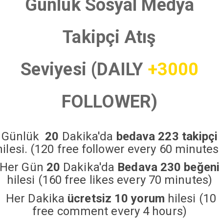
Günlük Sosyal Medya
Takipçi Atış
Seviyesi (DAILY
+3000
FOLLOWER)
Günlük
20
Dakika'da
bedava 223 takipçi
hilesi. (120 free follower every 60 minutes
Her Gün
20
Dakika'da
Bedava 230 beğen
hilesi (160 free likes every 70 minutes)
Her Dakika
ücretsiz 10 yorum
hilesi (10
free comment every 4 hours)