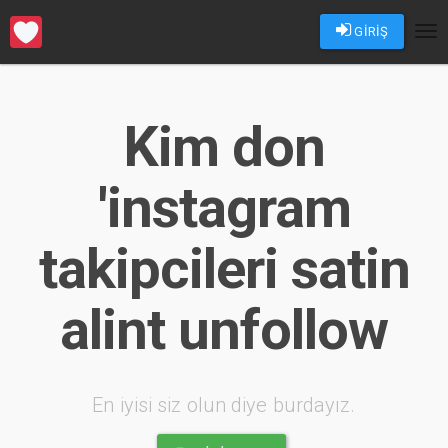
GİRİŞ
Tog
nav
Kim don
'instagram
takipcileri satin
alint unfollow
En iyisi siz olun diye burdayız.