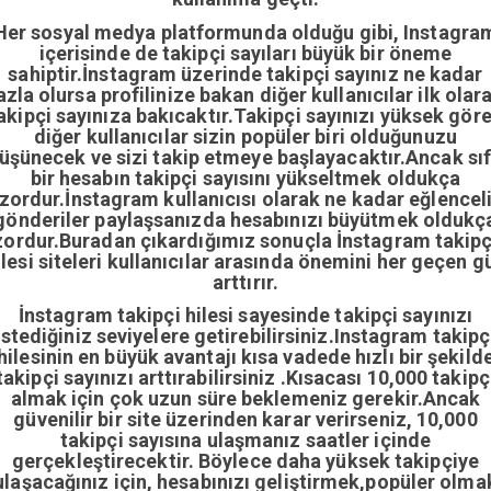
Her sosyal medya platformunda olduğu gibi, Instagra
içerisinde de takipçi sayıları büyük bir öneme
sahiptir.İnstagram üzerinde takipçi sayınız ne kadar
azla olursa profilinize bakan diğer kullanıcılar ilk olar
akipçi sayınıza bakıcaktır.Takipçi sayınızı yüksek gör
diğer kullanıcılar sizin popüler biri olduğunuzu
üşünecek ve sizi takip etmeye başlayacaktır.Ancak sıf
bir hesabın takipçi sayısını yükseltmek oldukça
zordur.İnstagram kullanıcısı olarak ne kadar eğlencel
gönderiler paylaşsanızda hesabınızı büyütmek oldukç
zordur.Buradan çıkardığımız sonuçla İnstagram takipç
ilesi siteleri kullanıcılar arasında önemini her geçen g
arttırır.
İnstagram takipçi hilesi sayesinde takipçi sayınızı
istediğiniz seviyelere getirebilirsiniz.Instagram takipç
hilesinin en büyük avantajı kısa vadede hızlı bir şekild
takipçi sayınızı arttırabilirsiniz .Kısacası 10,000 takipç
almak için çok uzun süre beklemeniz gerekir.Ancak
güvenilir bir site üzerinden karar verirseniz, 10,000
takipçi sayısına ulaşmanız saatler içinde
gerçekleştirecektir. Böylece daha yüksek takipçiye
ulaşacağınız için, hesabınızı geliştirmek,popüler olma