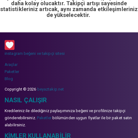
daha kolay olucaktır. Takipçi artışı sayesinde
istatistikleriniz artıcak, aynı zamanda etkileşimleriniz
de yükselecektir.
instagram beğeni ve takipçi sitesi
Araçlar
Paketler
Blog
Copyright © 2026
beyaztakip.net
NASIL ÇALIŞIR
Kredileriniz ile dilediğiniz paylaşımınıza beğeni ve profilinize takipçi
gönderebilirsiniz.
Paketler
bölümünden uygun fiyatlar ile bir paket satın
alabilirsiniz.
KIMLER KULLANABILIR