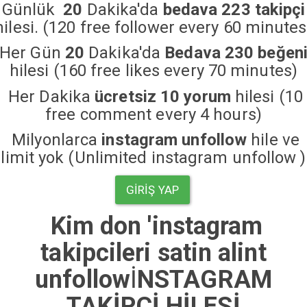
Günlük
20
Dakika'da
bedava 223 takipçi
hilesi. (120 free follower every 60 minutes
Her Gün
20
Dakika'da
Bedava 230 beğen
hilesi (160 free likes every 70 minutes)
Her Dakika
ücretsiz 10 yorum
hilesi (10
free comment every 4 hours)
Milyonlarca
instagram unfollow
hile ve
limit yok (Unlimited instagram unfollow )
GIRIŞ YAP
Kim don 'instagram
takipcileri satin alint
unfollow
İ
NSTAGRAM
TAKİPÇİ HİLESİ